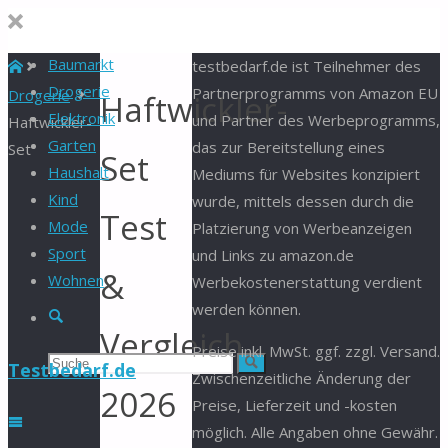
Baumarkt
Start
testbedarf.de ist Teilnehmer des
Drogerie
Partnerprogramms von Amazon EU
Drogerie
Haftwickler-
Elektronik
und Partner des Werbeprogramms,
Haftwickler-
Garten
das zur Bereitstellung eines
Set
Set
Haushalt
Mediums für Websites konzipiert
Kind
wurde, mittels dessen durch die
Test
Mode
Platzierung von Werbeanzeigen
Sport
und Links zu amazon.de
&
Wohnen
Werbekostenerstattung verdient
werden können.
Suche
Vergleich
Preise inkl. MwSt. ggf. zzgl. Versand.
Suchen
Suche
Testbedarf.de
Zwischenzeitliche Änderung der
2026
Preise, Lieferzeit und -kosten
nach:
möglich. Alle Angaben ohne Gewähr.