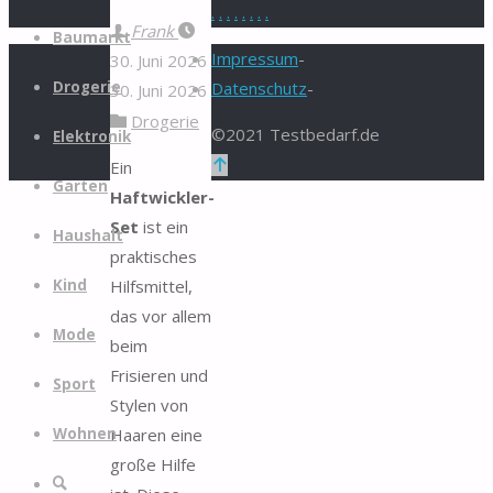
.
.
.
.
.
.
.
.
Zum
Frank
Baumarkt
Inhalt
Impressum
-
30. Juni 2026
springen
Drogerie
Datenschutz
-
30. Juni 2026
Drogerie
©2021 Testbedarf.de
Elektronik
Zurück
Ein
Garten
nach
Haftwickler-
oben
Set
ist ein
Haushalt
praktisches
Hilfsmittel,
Kind
das vor allem
Mode
beim
Frisieren und
Sport
Stylen von
Haaren eine
Wohnen
große Hilfe
Suche