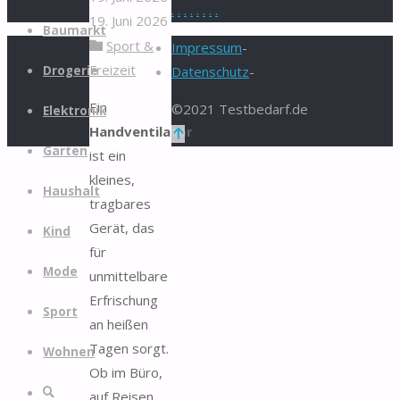
.
.
.
.
.
.
.
.
19. Juni 2026
Zum
Baumarkt
Sport &
Inhalt
Impressum
-
Freizeit
springen
Drogerie
Datenschutz
-
Ein
©2021 Testbedarf.de
Elektronik
Handventilator
Zurück
Garten
ist ein
nach
kleines,
oben
Haushalt
tragbares
Gerät, das
Kind
für
Mode
unmittelbare
Erfrischung
Sport
an heißen
Tagen sorgt.
Wohnen
Ob im Büro,
Suche
auf Reisen,