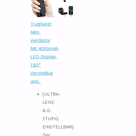
Tragbarer
Mini-
Ventilator
Mit 4000mAh
LED-Display,
180°
Verstellbar
und...
[ULTRA-
LEISE
& 6-
STUFIG
EINSTELLBAR]
Der