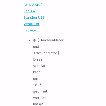
Mini, 2 Stufen
und 14
Stunden USB
Ventilator
mit Akku...
❄️【Handventilator
und
Tischventilator】
Dieser
Ventilator
kann
um
180°
geöffnet
werden,
um als