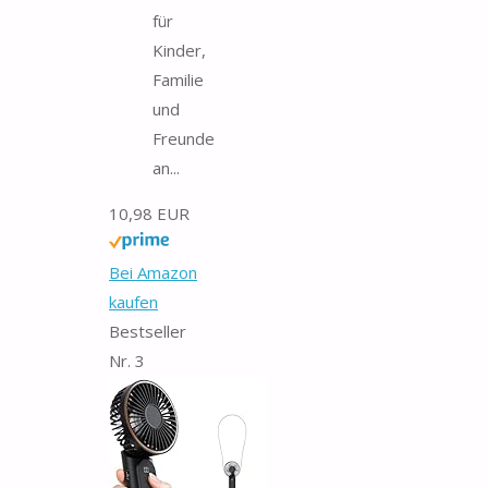
für
Kinder,
Familie
und
Freunde
an...
10,98 EUR
Bei Amazon
kaufen
Bestseller
Nr. 3