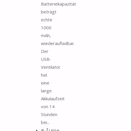
Batteriekapazität
beträgt
echte
1000
mAh,
wiederaufladbar.
Der
USB-
Ventilator
hat
eine
lange
Akkulaufzeit
von 14
Stunden
bei...
❄️【Leise