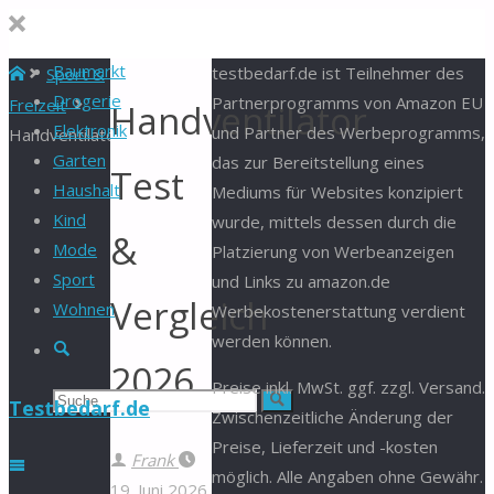
Baumarkt
Start
testbedarf.de ist Teilnehmer des
Sport &
Drogerie
Partnerprogramms von Amazon EU
Freizeit
Handventilator
Elektronik
und Partner des Werbeprogramms,
Handventilator
Garten
das zur Bereitstellung eines
Test
Haushalt
Mediums für Websites konzipiert
Kind
wurde, mittels dessen durch die
&
Mode
Platzierung von Werbeanzeigen
Sport
und Links zu amazon.de
Vergleich
Wohnen
Werbekostenerstattung verdient
werden können.
Suche
2026
Preise inkl. MwSt. ggf. zzgl. Versand.
Suchen
Suche
Testbedarf.de
Zwischenzeitliche Änderung der
Preise, Lieferzeit und -kosten
nach:
Frank
möglich. Alle Angaben ohne Gewähr.
19. Juni 2026