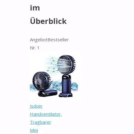
im
Überblick
Angebot
Bestseller
Nr. 1
Jsdoin
Handventilator,
Tragbarer
Mini