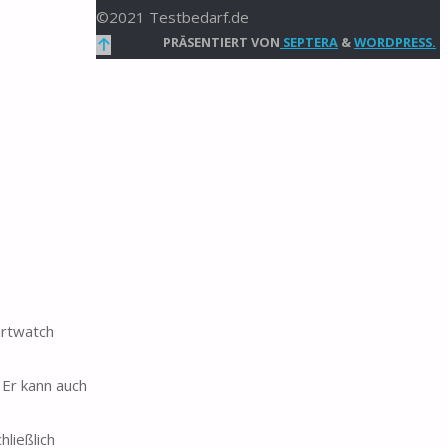
©2021 Testbedarf.de
Zurück
PRÄSENTIERT VON
SEPTERA
&
WORDPRESS.
nach
oben
artwatch
Er kann auch
ließlich