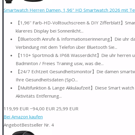
Smartwatch Herren Damen, 1,96" HD Smartwatch 2026 mit Tele
【1,96'' Farb-HD-Volltouchscreen & DIY Zifferblatt】Smart
klareres Display bei Sonnenlicht...
【Bluetooth Anrufe & Informationserinnerung】Die uhr da
Verbindung mit dem Telefon über Bluetooth Sie...
【110+ Sportmodi & IP68 Wasserdicht】Die uhr herren unte
Badminton / Freies Training usw, was die...
【24/7 Echtzeit Gesundheitsmonitor】Die damen smartwatc
Ihre Gesundheitsdaten (SpO...
【Multifunktion & Lange Akkulaufzeit】Diese Smart watch en
Aktivitäts Entfernung...
119,99 EUR
−94,00 EUR
25,99 EUR
Bei Amazon kaufen
Angebot
Bestseller Nr. 4