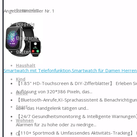
Zum
Angebot
Bestseller Nr. 1
Baumarkt
Inhalt
springen
Drogerie
Elektronik
Garten
Haushalt
Smartwatch mit Telefonfunktion,Smartwatch für Damen Herren 1
Kind
【1.85" HD-Touchscreen & DIY-Zifferblätter】 Erleben Sie 
Auflösung von 320*386 Pixeln, das...
Mode
【Bluetooth-Anrufe,KI-Sprachassistent & Benachrichtigun
Sport
über das Handgelenk tätigen und...
【24/7 Gesundheitsmonitoring & Intelligente Warnungen】
Wohnen
Alarmen für zu hohe oder zu niedrige...
【110+ Sportmodi & Umfassendes Aktivitäts-Tracking】 Eg
Suche