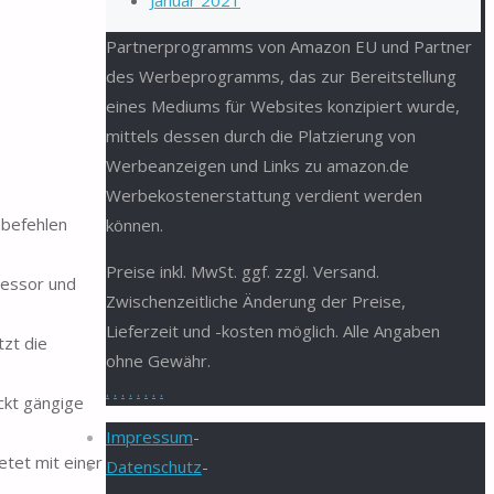
Januar 2021
Partnerprogramms von Amazon EU und Partner
des Werbeprogramms, das zur Bereitstellung
eines Mediums für Websites konzipiert wurde,
mittels dessen durch die Platzierung von
Werbeanzeigen und Links zu amazon.de
Werbekostenerstattung verdient werden
hbefehlen
können.
Preise inkl. MwSt. ggf. zzgl. Versand.
zessor und
Zwischenzeitliche Änderung der Preise,
Lieferzeit und -kosten möglich. Alle Angaben
zt die
ohne Gewähr.
.
.
.
.
.
.
.
.
ckt gängige
Impressum
-
etet mit einer
Datenschutz
-