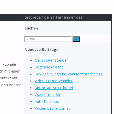
testbedarf.de ist Teilnehmer des
Suchen
Suchen
Suche
nach:
Neueste Beiträge
Christbaumständer
nktionale
Bogenschießset
h mit einer
Bewässerungsuhr Wasserzeitschaltuhr
Kontakt mit
Video-Formatwandler
u den besten
Motorrad-Schalthebel
Wassermelder
Auto Dachbox
Kuchenbackautomat