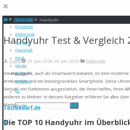
Baumarkt
Start
Elektronik
Handyuhr
Drogerie
Elektronik
Handyuhr Test & Vergleich 
Garten
Haushalt
Kind
Frank
29. Juni 2026
29. Juni 2026
Elektronik
Mode
Die
Handyuhr
, auch als Smartwatch bekannt, ist eine moderne 
Sport
Armbanduhr und ein leistungsstarkes Smartphone. Diese Uhren 
Wohnen
Vielzahl von Funktionen ausgestattet, die Ihnen helfen, Ihren Al
Suche
anderen zu bleiben. In diesem Ratgeber erfahren Sie alles über
Marken und Kaufempfehlungen.
Suchen
Suche
Testbedarf.de
nach:
Die TOP 10 Handyuhr im Überblic