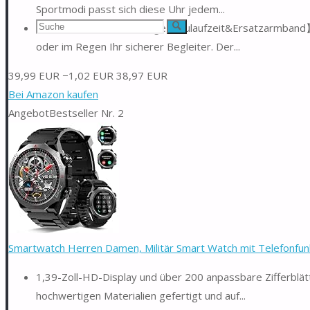
Sportmodi passt sich diese Uhr jedem...
Suchen
【IP68 Wasserdicht, Lange Akkulaufzeit&Ersatzarmband】
Suche
oder im Regen Ihr sicherer Begleiter. Der...
nach:
39,99 EUR
−1,02 EUR
38,97 EUR
Bei Amazon kaufen
Angebot
Bestseller Nr. 2
Smartwatch Herren Damen, Militär Smart Watch mit Telefonfunk
1,39-Zoll-HD-Display und über 200 anpassbare Zifferblät
hochwertigen Materialien gefertigt und auf...