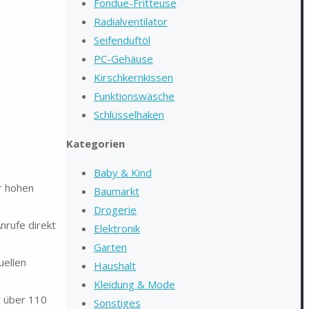
Fondue-Fritteuse
Radialventilator
Seifenduftöl
PC-Gehäuse
Kirschkernkissen
Funktionswäsche
Schlüsselhaken
Kategorien
Baby & Kind
r hohen
Baumarkt
Drogerie
nrufe direkt
Elektronik
Garten
uellen
Haushalt
Kleidung & Mode
t über 110
Sonstiges