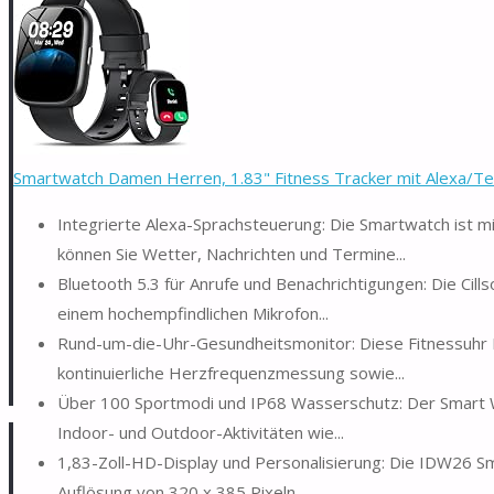
Smartwatch Damen Herren, 1.83" Fitness Tracker mit Alexa/Tele
Integrierte Alexa-Sprachsteuerung: Die Smartwatch ist 
können Sie Wetter, Nachrichten und Termine...
Bluetooth 5.3 für Anrufe und Benachrichtigungen: Die Cill
einem hochempfindlichen Mikrofon...
Rund-um-die-Uhr-Gesundheitsmonitor: Diese Fitnessuhr H
kontinuierliche Herzfrequenzmessung sowie...
Über 100 Sportmodi und IP68 Wasserschutz: Der Smart W
Indoor- und Outdoor-Aktivitäten wie...
1,83-Zoll-HD-Display und Personalisierung: Die IDW26 Sm
Auflösung von 320 x 385 Pixeln...