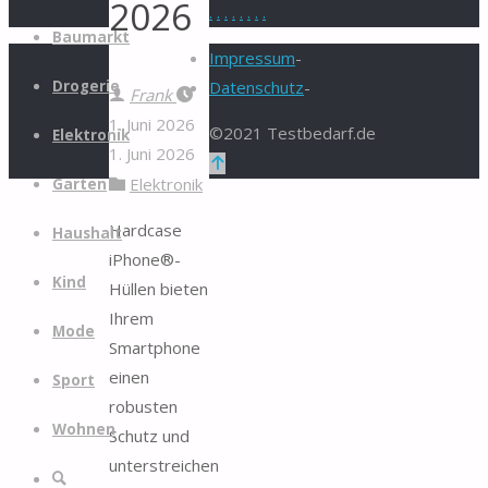
2026
.
.
.
.
.
.
.
.
Zum
Baumarkt
Inhalt
Impressum
-
springen
Drogerie
Datenschutz
-
Frank
1. Juni 2026
©2021 Testbedarf.de
Elektronik
1. Juni 2026
Zurück
Elektronik
Garten
nach
oben
Hardcase
Haushalt
iPhone®-
Kind
Hüllen bieten
Ihrem
Mode
Smartphone
einen
Sport
robusten
Wohnen
Schutz und
unterstreichen
Suche