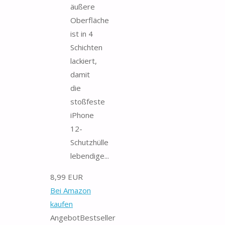
äußere
Oberfläche
ist in 4
Schichten
lackiert,
damit
die
stoßfeste
iPhone
12-
Schutzhülle
lebendige...
8,99 EUR
Bei Amazon
kaufen
Angebot
Bestseller