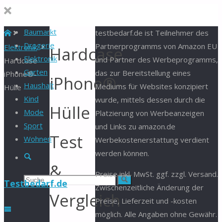
Baumarkt
Start
testbedarf.de ist Teilnehmer des
Drogerie
Partnerprogramms von Amazon EU
Elektronik
Hardcase
Elektronik
und Partner des Werbeprogramms,
Hardcase
Garten
das zur Bereitstellung eines
iPhone®-
iPhone®-
Haushalt
Mediums für Websites konzipiert
Hülle
Kind
wurde, mittels dessen durch die
Hülle
Mode
Platzierung von Werbeanzeigen
Sport
und Links zu amazon.de
Test
Wohnen
Werbekostenerstattung verdient
werden können.
Suche
&
Preise inkl. MwSt. ggf. zzgl. Versand.
Suchen
Suche
Testbedarf.de
Zwischenzeitliche Änderung der
Vergleich
Preise, Lieferzeit und -kosten
nach:
möglich. Alle Angaben ohne Gewähr.