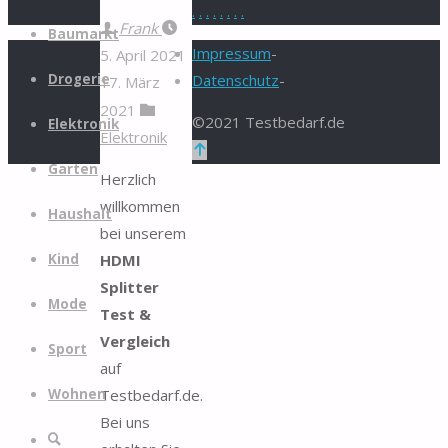
.
.
.
.
.
.
.
.
Zum
Frank
Baumarkt
Inhalt
Impressum
-
5. April 2021
springen
Drogerie
Datenschutz
-
17. März
2021
©2021 Testbedarf.de
Elektronik
Elektronik
Zurück
Garten
nach
Herzlich
oben
willkommen
Haushalt
bei unserem
HDMI
Kind
Splitter
Mode
Test &
Vergleich
Sport
auf
Testbedarf.de.
Wohnen
Bei uns
Suche