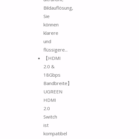
Bildauflösung,
Sie
können
klarere
und
flüssigere...
【HDMI
2.0 &
18Gbps
Bandbreite】
UGREEN
HDMI
2.0
Switch
ist
kompatibel