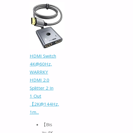
HDMI Switch
4K@60Hz,
WARRKY
HDMI 2.0
Splitter 2 In
1 Out
【2K@144Hz,
1m...
【Bis
zu 4K