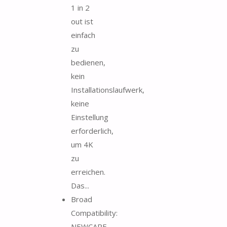
1 in 2
out ist
einfach
zu
bedienen,
kein
Installationslaufwerk,
keine
Einstellung
erforderlich,
um 4K
zu
erreichen.
Das...
Broad
Compatibility:
NEWCARE