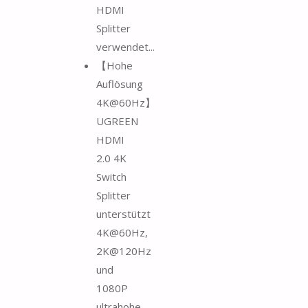
HDMI
Splitter
verwendet...
【Hohe
Auflösung
4K@60Hz】
UGREEN
HDMI
2.0 4K
Switch
Splitter
unterstützt
4K@60Hz,
2K@120Hz
und
1080P
ultrahohe