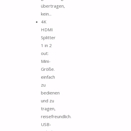
übertragen,
kein...
4K
HDMI
Splitter
1 in 2
out:
Mini-
Größe.
einfach
zu
bedienen
und zu
tragen,
reisefreundlich.
USB-