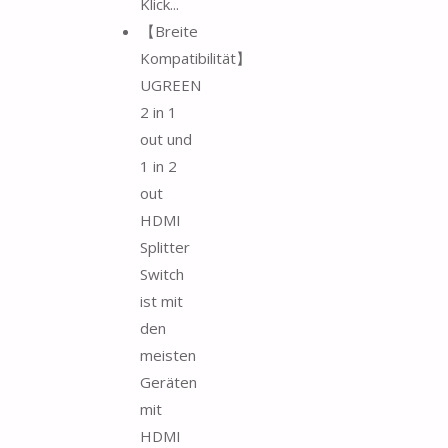
Klick...
【Breite
Kompatibilität】
UGREEN
2 in 1
out und
1 in 2
out
HDMI
Splitter
Switch
ist mit
den
meisten
Geräten
mit
HDMI