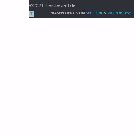
©2021 Testbedarf.de
Zurück
PRÄSENTIERT VON
SEPTERA
&
WORDPRESS.
nach
oben