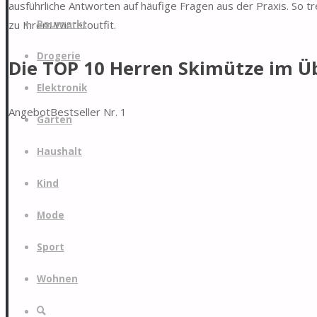
ausführliche Antworten auf häufige Fragen aus der Praxis. So tre
Zum
zu Ihrem Winteroutfit.
Baumarkt
Inhalt
springen
Drogerie
Die TOP 10 Herren Skimütze im Ü
Elektronik
Angebot
Bestseller Nr. 1
Garten
Haushalt
Kind
Mode
Sport
Wohnen
Suche