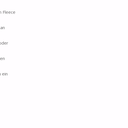
m Fleece
 an
oder
ten
 ein