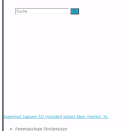
Suchen
Suche
nach:
Mammut Sapuen SO Hooded Jacket Men, merlot, XL
Feinmaschige Strickmütze