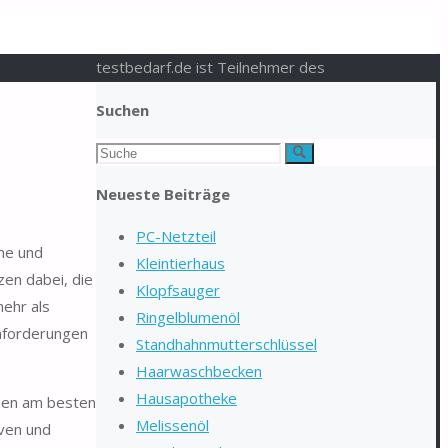
testbedarf.de ist Teilnehmer des
Suchen
Suchen
Suche
nach:
Neueste Beiträge
PC-Netzteil
rme und
Kleintierhaus
zen dabei, die
Klopfsauger
ehr als
Ringelblumenöl
Anforderungen
Standhahnmutterschlüssel
Haarwaschbecken
Hausapotheke
lien am besten
Melissenöl
iven und