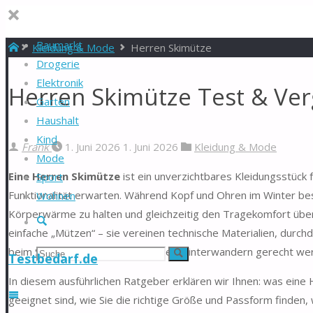
Baumarkt
Start
Kleidung & Mode
Herren Skimütze
Drogerie
Elektronik
Herren Skimütze Test & Ver
Garten
Haushalt
Kind
Frank
1. Juni 2026
1. Juni 2026
Kleidung & Mode
Mode
Eine Herren Skimütze
ist ein unverzichtbares Kleidungsstück 
Sport
Funktionalität erwarten. Während Kopf und Ohren im Winter beso
Wohnen
Körperwärme zu halten und gleichzeitig den Tragekomfort über
Suche
einfache „Mützen“ – sie vereinen technische Materialien, durch
beim Skifahren, Snowboarden oder Winterwandern gerecht we
Suchen
Suche
Testbedarf.de
In diesem ausführlichen Ratgeber erklären wir Ihnen: was eine
nach:
geeignet sind, wie Sie die richtige Größe und Passform finden,