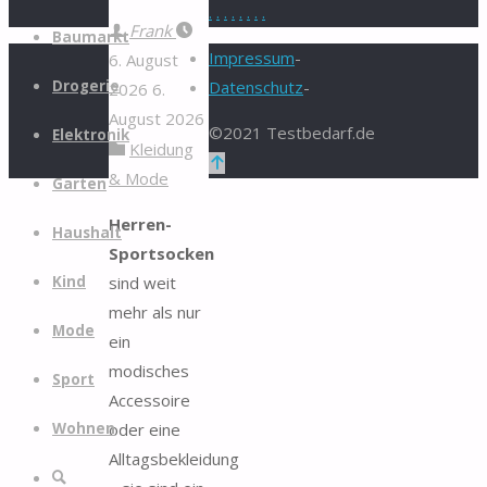
.
.
.
.
.
.
.
.
Zum
Frank
Baumarkt
Inhalt
Impressum
-
6. August
springen
Drogerie
Datenschutz
-
2026
6.
August 2026
©2021 Testbedarf.de
Elektronik
Kleidung
Zurück
& Mode
Garten
nach
oben
Herren-
Haushalt
Sportsocken
sind weit
Kind
mehr als nur
Mode
ein
modisches
Sport
Accessoire
oder eine
Wohnen
Alltagsbekleidung
Suche