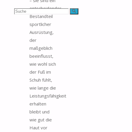
– sie sind ein
entscheidender
Suchen
Suche
Bestandteil
nach:
sportlicher
Ausrüstung,
der
maßgeblich
beeinflusst,
wie wohl sich
der Fuß im
Schuh fühlt,
wie lange die
Leistungsfähigkeit
erhalten
bleibt und
wie gut die
Haut vor