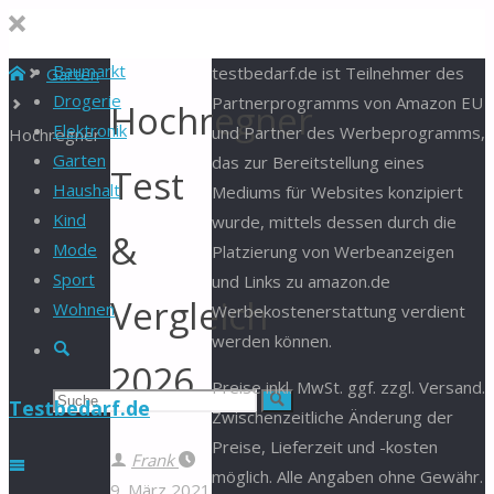
Baumarkt
Start
testbedarf.de ist Teilnehmer des
Garten
Drogerie
Partnerprogramms von Amazon EU
Hochregner
Elektronik
und Partner des Werbeprogramms,
Hochregner
Garten
das zur Bereitstellung eines
Test
Haushalt
Mediums für Websites konzipiert
Kind
wurde, mittels dessen durch die
&
Mode
Platzierung von Werbeanzeigen
Sport
und Links zu amazon.de
Vergleich
Wohnen
Werbekostenerstattung verdient
werden können.
Suche
2026
Preise inkl. MwSt. ggf. zzgl. Versand.
Suchen
Suche
Testbedarf.de
Zwischenzeitliche Änderung der
Preise, Lieferzeit und -kosten
nach:
Frank
möglich. Alle Angaben ohne Gewähr.
9. März 2021