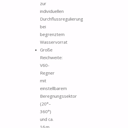
zur
individuellen
Durchflussregulierung
bei
begrenztem
Wasservorrat
Große
Reichweite:
V60-
Regner
mit
einstellbarem
Beregnungssektor
(20°–
360°)
und ca.
16 m