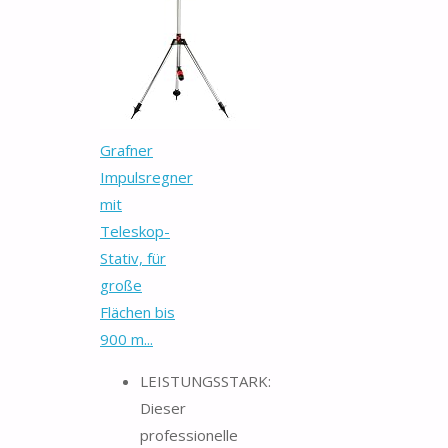
Grafner
Impulsregner
mit
Teleskop-
Stativ, für
große
Flächen bis
900 m...
LEISTUNGSSTARK:
Dieser
professionelle