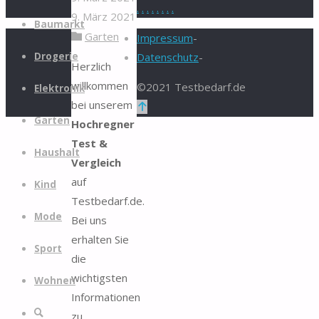
.
.
.
.
.
.
.
.
9. März 2021
Zum
Baumarkt
Garten
Inhalt
Impressum
-
springen
Drogerie
Datenschutz
-
Herzlich
willkommen
©2021 Testbedarf.de
Elektronik
bei unserem
Zurück
Garten
Hochregner
nach
Test &
oben
Haushalt
Vergleich
auf
Kind
Testbedarf.de.
Mode
Bei uns
erhalten Sie
Sport
die
wichtigsten
Wohnen
Informationen
Suche
zu