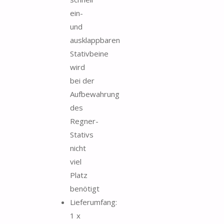
ein-
und
ausklappbaren
Stativbeine
wird
bei der
Aufbewahrung
des
Regner-
Stativs
nicht
viel
Platz
benötigt
Lieferumfang:
1 x