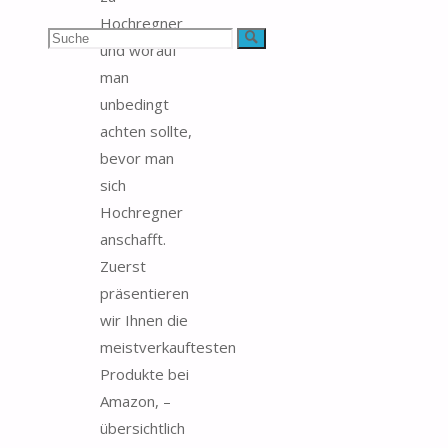
Hochregner
Suchen
Suche
und worauf
man
nach:
unbedingt
achten sollte,
bevor man
sich
Hochregner
anschafft.
Zuerst
präsentieren
wir Ihnen die
meistverkauftesten
Produkte bei
Amazon, –
übersichtlich