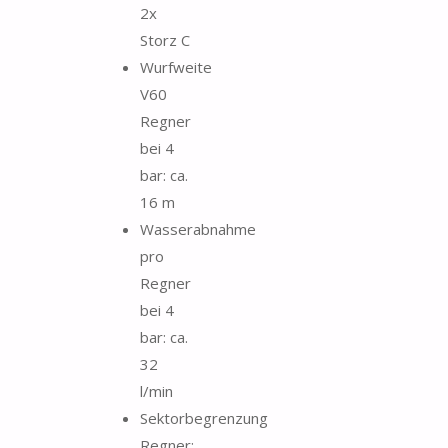
2x
Storz C
Wurfweite
V60
Regner
bei 4
bar: ca.
16 m
Wasserabnahme
pro
Regner
bei 4
bar: ca.
32
l/min
Sektorbegrenzung
Regner: