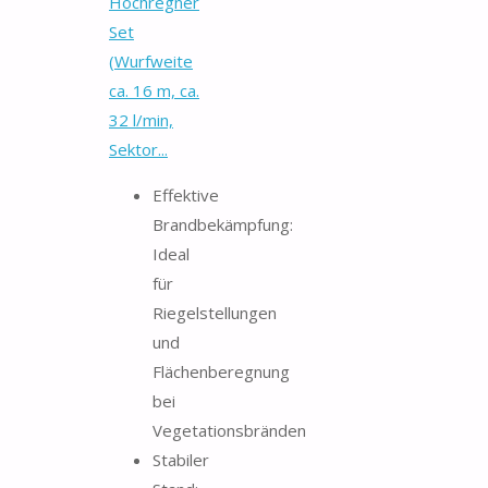
Hochregner
Set
(Wurfweite
ca. 16 m, ca.
32 l/min,
Sektor...
Effektive
Brandbekämpfung:
Ideal
für
Riegelstellungen
und
Flächenberegnung
bei
Vegetationsbränden
Stabiler