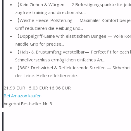
【Kein Ziehen & Würgen — 2 Befestigungspunkte für jede 
zugfree training and direction also...
【Weiche Fleece-Polsterung — Maximaler Komfort bei jede
Griff reduzieren die Reibung und...
【Doppelgriff-Leine with elastischem Bungee — Volle Kon
Middle Grip for precise...
【Hals‑ & Brustumfang verstellbar— Perfect fit for each
Schnellverschluss ermöglichen einfaches An...
【360° Drehwirbel & Reflektierende Streifen — Sicherhe
der Leine. Helle reflektierende...
21,99 EUR
−5,03 EUR
16,96 EUR
Bei Amazon kaufen
Angebot
Bestseller Nr. 3