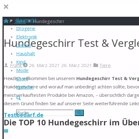
Baumarkt
Start
Tiere
Hundegeschirr
Drogerie
Elektronik
Hundegeschirr Test & Vergl
Garten
Haushalt
Kind
Frank
26. März 2021
26. März 2021
Tiere
Mode
Herzlich willkommen bei unserem
Hundegeschirr Test & Verg
Sport
Hundegeschirre und worauf man unbedingt achten sollte, bevor 
Wohnen
meistverkauftesten Produkte bei Amazon, – übersichtlich darg
Suche
diesem Grund finden Sie auf unserer Seite weiterführende Link
Suchen
Suche
Testbedarf.de
Die TOP 10 Hundegeschirr im Über
nach: