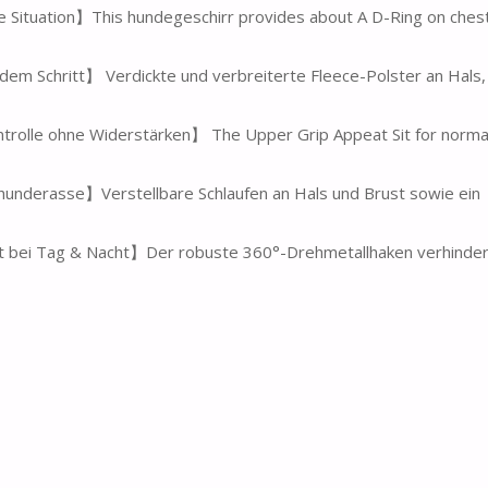
Situation】This hundegeschirr provides about A D-Ring on chest
m Schritt】 Verdickte und verbreiterte Fleece-Polster an Hals,
trolle ohne Widerstärken】 The Upper Grip Appeat Sit for normal
 hunderasse】Verstellbare Schlaufen an Hals und Brust sowie ein
it bei Tag & Nacht】Der robuste 360°-Drehmetallhaken verhinde