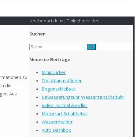
testbedarf.de ist Teilnehmer des
Suchen
Suchen
Suche
nach:
Neueste Beiträge
Minidrucker
ormationen zu
Christbaumständer
en die
Bogenschießset
ger. Aus
Bewässerungsuhr Wasserzeitschaltuhr
Video-Formatwandler
Motorrad-Schalthebel
Wassermelder
Auto Dachbox