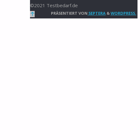
©2021 Testbedarf.de
Zurück
PRÄSENTIERT VON
SEPTERA
&
WORDPRESS.
nach
oben