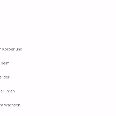
r Körper und
, beim
ei der
ber Ihren
zum Wachsen.