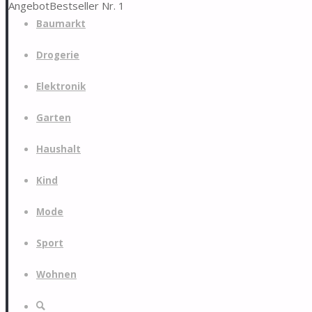
Angebot
Bestseller Nr. 1
Zum
Baumarkt
Inhalt
springen
Drogerie
Elektronik
Garten
Haushalt
Kind
Mode
Sport
Wohnen
Suche