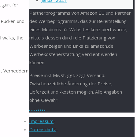
Januar 2021
 gurt for
Partnerprogramms von Amazon EU und Partner
des Werbeprogramms, das zur Bereitstellung
 Rücken und
eines Mediums für Websites konzipiert wurde,
mittels dessen durch die Platzierung von
 walks, the
Werbeanzeigen und Links zu amazon.de
Werbekostenerstattung verdient werden
können.
rt Verheddern
Preise inkl. MwSt. ggf. zzgl. Versand.
Zwischenzeitliche Änderung der Preise,
Lieferzeit und -kosten möglich. Alle Angaben
ohne Gewähr.
.
.
.
.
.
.
.
.
Impressum
-
Datenschutz
-