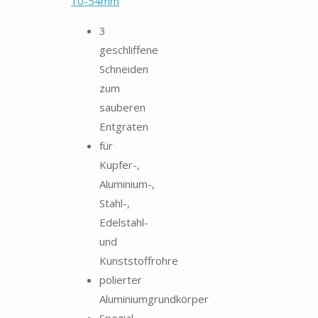
10-54mm
3
geschliffene
Schneiden
zum
sauberen
Entgraten
für
Kupfer-,
Aluminium-,
Stahl-,
Edelstahl-
und
Kunststoffrohre
polierter
Aluminiumgrundkörper
Spezial-