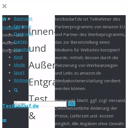
Baumarkt
Start
testbedarf.de ist Teilnehmer des
Drogerie
Partnerprogramms von Amazon EU
Haushalt
Innen-
Elektronik
und Partner des Werbeprogramms,
Innen- und
Garten
das zur Bereitstellung eines
Außen-
und
Haushalt
Mediums für Websites konzipiert
Entgrater
Kind
wurde, mittels dessen durch die
Außen-
Mode
Platzierung von Werbeanzeigen
Sport
und Links zu amazon.de
Entgrater
Wohnen
Werbekostenerstattung verdient
werden können.
Suche
Test
Preise inkl. MwSt. ggf. zzgl. Versand.
Suchen
Suche
Testbedarf.de
Zwischenzeitliche Änderung der
&
Preise, Lieferzeit und -kosten
nach:
möglich. Alle Angaben ohne Gewähr.