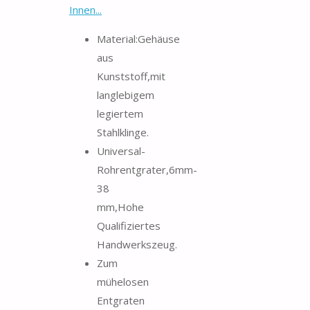
Innen...
Material:Gehäuse
aus
Kunststoff,mit
langlebigem
legiertem
Stahlklinge.
Universal-
Rohrentgrater,6mm-
38
mm,Hohe
Qualifiziertes
Handwerkszeug.
Zum
mühelosen
Entgraten