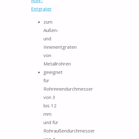
Rohr-
Entgrater
zum
Außen-
und
Innenentgraten
von
Metallrohren
geeignet
für
Rohrinnendurchmesser
von 3
bis 12
mm
und für
Rohraußendurchmesser
von 4