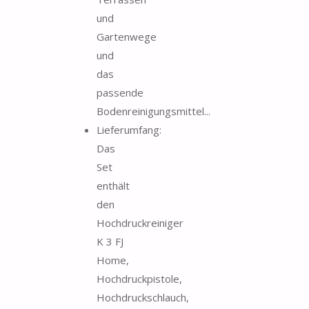
und
Gartenwege
und
das
passende
Bodenreinigungsmittel...
Lieferumfang:
Das
Set
enthält
den
Hochdruckreiniger
K 3 FJ
Home,
Hochdruckpistole,
Hochdruckschlauch,