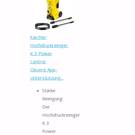
Kärcher
Hochdruckreiniger
K 3 Power
Control:
Clevere App-
Unterstützung...
Starke
Reinigung:
Der
Hochdruckreiniger
K 3
Power