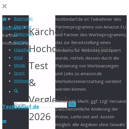
Baumarkt
Start
testbedarf.de ist Teilnehmer des
Drogerie
Partnerprogramms von Amazon EU
Baumarkt
Kärcher
Elektronik
und Partner des Werbeprogramms,
Kärcher
Garten
das zur Bereitstellung eines
Hochdruckreiniger
Hochdruckreiniger
Haushalt
Mediums für Websites konzipiert
Kind
wurde, mittels dessen durch die
Test
Mode
Platzierung von Werbeanzeigen
Sport
und Links zu amazon.de
&
Wohnen
Werbekostenerstattung verdient
werden können.
Suche
Vergleich
Preise inkl. MwSt. ggf. zzgl. Versand.
Suchen
Suche
Testbedarf.de
Zwischenzeitliche Änderung der
2026
Preise, Lieferzeit und -kosten
nach:
möglich. Alle Angaben ohne Gewähr.