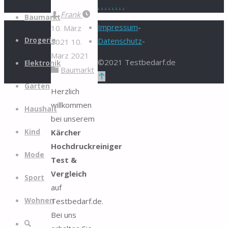
.
.
.
.
.
.
.
.
Zum
Frank
Baumarkt
Inhalt
Impressum
-
10. März
springen
Drogerie
Datenschutz
-
2021
10.
März 2021
©2021 Testbedarf.de
Elektronik
Baumarkt
Zurück
Garten
nach
Herzlich
oben
willkommen
Haushalt
bei unserem
Kärcher
Kind
Hochdruckreiniger
Mode
Test &
Vergleich
Sport
auf
Testbedarf.de.
Wohnen
Bei uns
Suche