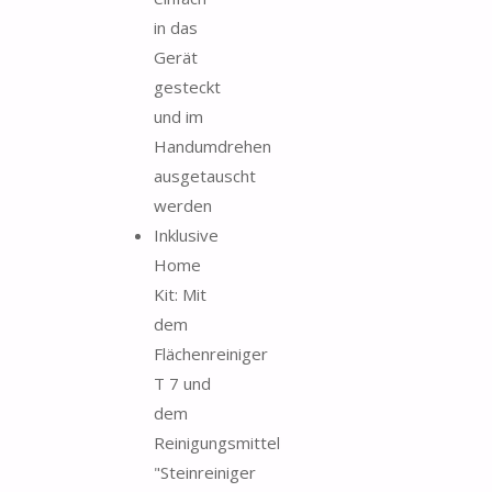
in das
Gerät
gesteckt
und im
Handumdrehen
ausgetauscht
werden
Inklusive
Home
Kit: Mit
dem
Flächenreiniger
T 7 und
dem
Reinigungsmittel
"Steinreiniger