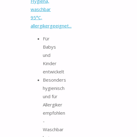
Hygiena,
waschbar
95°C,
allergikergeeignet...
Für
Babys
und
Kinder
entwickelt
Besonders
hygienisch
und für
Allergiker
empfohlen
-
Waschbar