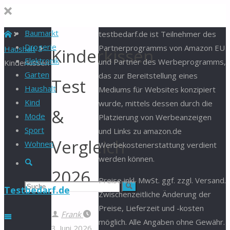
Baumarkt
Start
testbedarf.de ist Teilnehmer des
Drogerie
Partnerprogramms von Amazon EU
Haushalt
Kinderkissen
Elektronik
und Partner des Werbeprogramms,
Kinderkissen
Garten
das zur Bereitstellung eines
Test
Haushalt
Mediums für Websites konzipiert
Kind
wurde, mittels dessen durch die
&
Mode
Platzierung von Werbeanzeigen
Sport
und Links zu amazon.de
Vergleich
Wohnen
Werbekostenerstattung verdient
werden können.
Suche
2026
Preise inkl. MwSt. ggf. zzgl. Versand.
Suchen
Suche
Testbedarf.de
Zwischenzeitliche Änderung der
Preise, Lieferzeit und -kosten
nach:
Frank
möglich. Alle Angaben ohne Gewähr.
3. Juni 2026