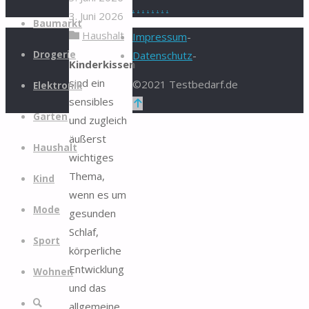
.
.
.
.
.
.
.
.
3. Juni 2026
Zum
Baumarkt
Haushalt
Inhalt
Impressum
-
springen
Drogerie
Datenschutz
-
Kinderkissen
sind ein
©2021 Testbedarf.de
Elektronik
sensibles
Zurück
Garten
und zugleich
nach
äußerst
oben
Haushalt
wichtiges
Thema,
Kind
wenn es um
Mode
gesunden
Schlaf,
Sport
körperliche
Entwicklung
Wohnen
und das
Suche
allgemeine