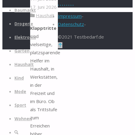
.
.
.
.
.
.
.
.
17. Juni 2026
Zum
Baumarkt
Haushalt
Inhalt
Impressum
-
springen
Drogerie
Datenschutz
-
Klapptritte
sind
©2021 Testbedarf.de
Elektronik
vielseitige,
Zurück
Garten
platzsparende
nach
Helfer im
oben
Haushalt
Haushalt, in
Werkstätten,
Kind
in der
Mode
Freizeit und
im Büro. Ob
Sport
als Trittstufe
zum
Wohnen
Erreichen
Suche
höher