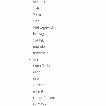
sie 113
x 46 x
7 cm.
Das
Nettogewicht
beträgt
5,4 kg,
und die
maximale...
Die
Oberfläche
aller
drei
Pedale
ist mit
rutschfestem
Gummi-