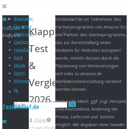
Baumarkt
Start
testbedarf.de ist Teilnehmer des
Drogerie
Partnerprogramms von Amazon EU
Haushalt
Klapptritt
Elektronik
und Partner des Werbeprogramms,
Klapptritt
Garten
das zur Bereitstellung eines
Test
Haushalt
Mediums für Websites konzipiert
Kind
wurde, mittels dessen durch die
&
Mode
Platzierung von Werbeanzeigen
Sport
und Links zu amazon.de
Vergleich
Wohnen
Werbekostenerstattung verdient
werden können.
Suche
2026
Preise inkl. MwSt. ggf. zzgl. Versand.
Suchen
Suche
Testbedarf.de
Zwischenzeitliche Änderung der
Preise, Lieferzeit und -kosten
nach:
Frank
möglich. Alle Angaben ohne Gewähr.
17. Juni 2026