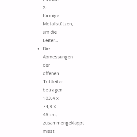
X-
förmige
Metallstützen,
um die
Leiter...
Die
Abmessungen
der
offenen
Trittleiter
betragen
103,4 x
74,9 x
46 cm,
zusammengeklappt
misst