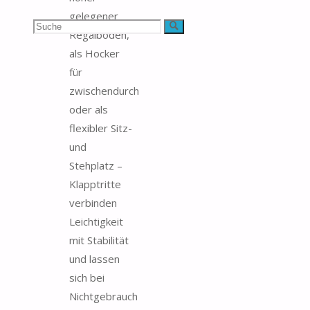
gelegener
Suchen
Suche
Regalböden,
als Hocker
nach:
für
zwischendurch
oder als
flexibler Sitz-
und
Stehplatz –
Klapptritte
verbinden
Leichtigkeit
mit Stabilität
und lassen
sich bei
Nichtgebrauch