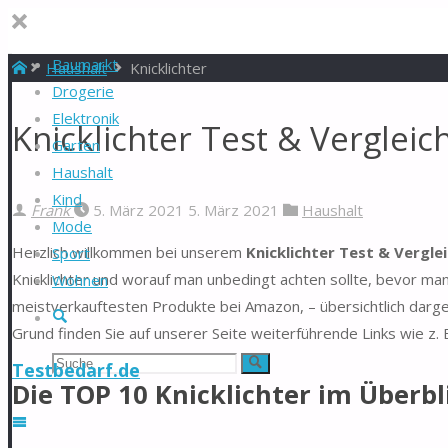
Baumarkt
Start
Haushalt
Knicklichter
Drogerie
Elektronik
Knicklichter Test & Vergleic
Garten
Haushalt
Kind
Frank
5. März 2021
5. März 2021
Haushalt
Mode
Herzlich willkommen bei unserem
Knicklichter Test & Vergle
Sport
Knicklichter und worauf man unbedingt achten sollte, bevor man 
Wohnen
meistverkauftesten Produkte bei Amazon, – übersichtlich darge
Suche
Grund finden Sie auf unserer Seite weiterführende Links wie z.
Suchen
Suche
Testbedarf.de
Die TOP 10 Knicklichter im Überbl
nach: