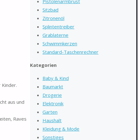
Pistolenarmbrust
Sitzbad
Zitronenöl
Splintentreiber
Grablaterne
Schwimmkerzen
Standard-Taschenrechner
Kategorien
Baby & Kind
 Kinder.
Baumarkt
Drogerie
cht aus und
Elektronik
Garten
eiten, Raves
Haushalt
Kleidung & Mode
Sonstiges