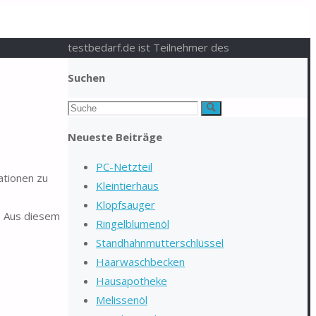
testbedarf.de ist Teilnehmer des
Suchen
Suchen
Suche
nach:
Neueste Beiträge
PC-Netzteil
ationen zu
Kleintierhaus
Klopfsauger
r. Aus diesem
Ringelblumenöl
Standhahnmutterschlüssel
Haarwaschbecken
Hausapotheke
Melissenöl