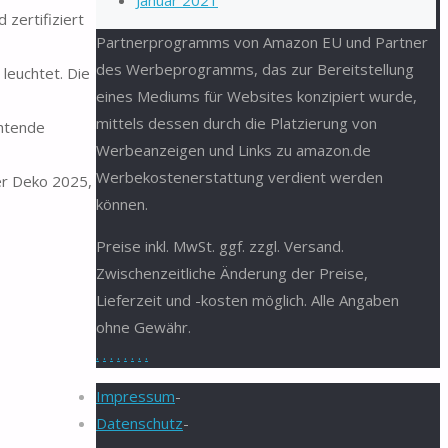
Januar 2021
 zertifiziert
Partnerprogramms von Amazon EU und Partner
des Werbeprogramms, das zur Bereitstellung
leuchtet. Die
eines Mediums für Websites konzipiert wurde,
mittels dessen durch die Platzierung von
chtende
Werbeanzeigen und Links zu amazon.de
Werbekostenerstattung verdient werden
er Deko 2025,
können.
Preise inkl. MwSt. ggf. zzgl. Versand.
Zwischenzeitliche Änderung der Preise,
Lieferzeit und -kosten möglich. Alle Angaben
ohne Gewähr.
.
.
.
.
.
.
.
.
Impressum
-
Datenschutz
-