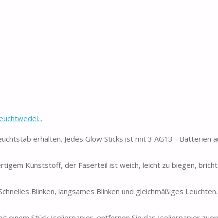
euchtwedel...
chtstab erhalten. Jedes Glow Sticks ist mit 3 AG13 - Batterien a
tigem Kunststoff, der Faserteil ist weich, leicht zu biegen, bricht
chnelles Blinken, langsames Blinken und gleichmäßiges Leuchten.
t einem Stück Isolierpapier, entfernen Sie das Isolierpapier zuer