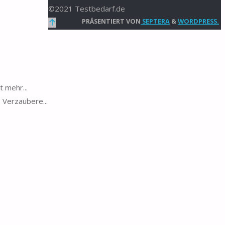
©2021 Testbedarf.de
Zurück
PRÄSENTIERT VON
SEPTERA
&
WORDPRESS.
nach
oben
t mehr...
. Verzaubere...