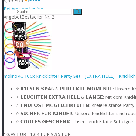
8,99 EUR
Bei Amazon kaufen
Suchen
Suche
Angebot
Bestseller Nr. 2
nach:
molinoRC 100x Knicklichter Party Set - [EXTRA HELL] - Knicklicht
⭐️ 𝗥𝗜𝗘𝗦𝗘𝗡 𝗦𝗣𝗔ß & 𝗣𝗘𝗥𝗙𝗘𝗞𝗧𝗘 𝗠𝗢𝗠𝗘𝗡𝗧𝗘: Unse
⭐️ 𝗟𝗘𝗨𝗖𝗛𝗧𝗘𝗡 𝗘𝗫𝗧𝗥𝗔 𝗛𝗘𝗟𝗟 & 𝗟𝗔𝗡𝗚𝗘: Mit dem 
⭐️ 𝗘𝗡𝗗𝗟𝗢𝗦𝗘 𝗠Ö𝗚𝗟𝗜𝗖𝗛𝗞𝗘𝗜𝗧𝗘𝗡: Kreiere starke 
⭐️ 𝗦𝗜𝗖𝗛𝗘𝗥 𝗙Ü𝗥 𝗞𝗜𝗡𝗗𝗘𝗥: Unsere Knicklichter sind 
⭐️ 𝗖𝗢𝗢𝗟𝗘𝗦 𝗚𝗘𝗦𝗖𝗛𝗘𝗡𝗞: Unser Leuchtstäbe Set eig
10,99 EUR
−1,04 EUR
9,95 EUR