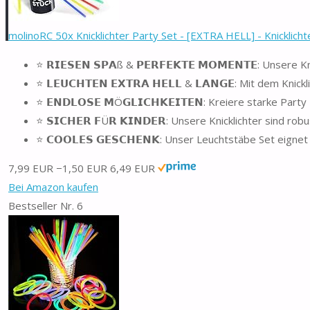
molinoRC 50x Knicklichter Party Set - [EXTRA HELL] - Knicklichte
⭐️ 𝗥𝗜𝗘𝗦𝗘𝗡 𝗦𝗣𝗔ß & 𝗣𝗘𝗥𝗙𝗘𝗞𝗧𝗘 𝗠𝗢𝗠𝗘𝗡𝗧𝗘: Unse
⭐️ 𝗟𝗘𝗨𝗖𝗛𝗧𝗘𝗡 𝗘𝗫𝗧𝗥𝗔 𝗛𝗘𝗟𝗟 & 𝗟𝗔𝗡𝗚𝗘: Mit dem 
⭐️ 𝗘𝗡𝗗𝗟𝗢𝗦𝗘 𝗠Ö𝗚𝗟𝗜𝗖𝗛𝗞𝗘𝗜𝗧𝗘𝗡: Kreiere starke 
⭐️ 𝗦𝗜𝗖𝗛𝗘𝗥 𝗙Ü𝗥 𝗞𝗜𝗡𝗗𝗘𝗥: Unsere Knicklichter sind 
⭐️ 𝗖𝗢𝗢𝗟𝗘𝗦 𝗚𝗘𝗦𝗖𝗛𝗘𝗡𝗞: Unser Leuchtstäbe Set eig
7,99 EUR
−1,50 EUR
6,49 EUR
Bei Amazon kaufen
Bestseller Nr. 6