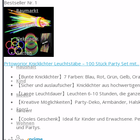
Bestseller Nr. 1
Zum
Baumarkt
Inhalt
springen
Drogerie
Elektronik
Garten
Prtoworior Knicklichter Leuchtstäbe – 100 Stück Party Set mit...
Haushalt
【Bunte Knicklichter】7 Farben: Blau, Rot, Grün, Gelb, Oran
Kind
【Sicher und auslaufsicher】Knicklichter aus hochwertigen, u
【Lange Leuchtdauer】Leuchten 6-10 Stunden, die ganze 
Mode
【Kreative Möglichkeiten】Party-Deko, Armbänder, Halske
Sport
tanzen!
【Cooles Geschenk】Ideal für Kinder und Erwachsene. Perf
Wohnen
und Partys.
Suche