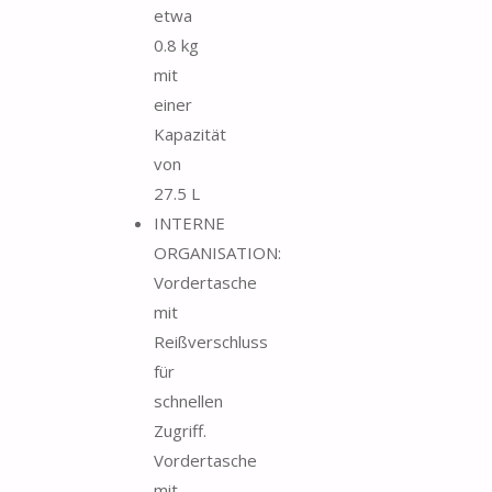
etwa
0.8 kg
mit
einer
Kapazität
von
27.5 L
INTERNE
ORGANISATION:
Vordertasche
mit
Reißverschluss
für
schnellen
Zugriff.
Vordertasche
mit