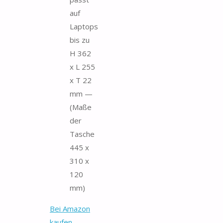
auf
Laptops
bis zu
H 362
x L 255
x T 22
mm —
(Maße
der
Tasche
445 x
310 x
120
mm)
Bei Amazon
kaufen