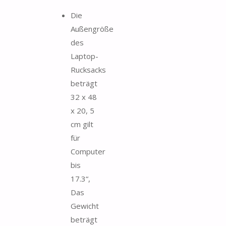
Die
Außengröße
des
Laptop-
Rucksacks
beträgt
32 x 48
x 20, 5
cm gilt
für
Computer
bis
17.3“,
Das
Gewicht
beträgt