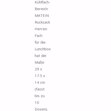
Kühlfach-
Bereich:
MATEIN
Rucksack
Herren
Fach
für die
Lunchbox
hat die
Maße
29 x
17.5 x
14 cm
(fasst
bis zu
10
Dosen).