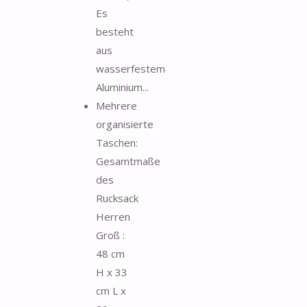
Es
besteht
aus
wasserfestem
Aluminium...
Mehrere
organisierte
Taschen:
Gesamtmaße
des
Rucksack
Herren
Groß :
48 cm
H x 33
cm L x