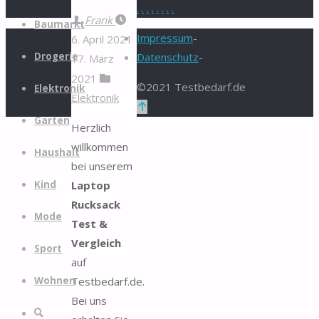
.
.
.
.
.
.
.
.
Zum
Frank
Baumarkt
Inhalt
Impressum
-
6. April 2021
springen
Drogerie
Datenschutz
-
17. März
2021
©2021 Testbedarf.de
Elektronik
Elektronik
Zurück
Garten
nach
Herzlich
oben
willkommen
Haushalt
bei unserem
Laptop
Kind
Rucksack
Mode
Test &
Vergleich
Sport
auf
Testbedarf.de.
Wohnen
Bei uns
Suche