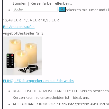
Stunden | Kerzenfarbe - elfenbein...
Suchen
Lieferumfang: 1x 3er Set Outdoorkerzen mit Timer und F
Suche
nach:
12,49 EUR
−1,54 EUR
10,95 EUR
Bei Amazon kaufen
Angebot
Bestseller Nr. 2
FLINQ LED Stumpenkerzen aus Echtwachs
REALISTISCHE ATMOSPHÄRE: Die LED Kerzen bestehen au
Kerzen kaum zu unterscheiden ist – ideal, um...
AUFLADBARER KOMFORT: Dank integriertem Akku und mitge