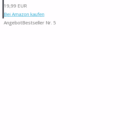
19,99 EUR
Bei Amazon kaufen
Angebot
Bestseller Nr. 5
Nancia 2PACK Wasserdichte flammenlose Plastikkerzen im Freien
【Wasserdichte Kerzen für den Außenbereich】Nancia was
hochwertigem wasserdichtem Kunststoff, mit...
【Convenient Fernbedienung Timer】 Fernbedienung hilft Ih
Sie die 2h/4h/6h/8h Timer-Taste...
【Verwendung mehrerer Szenarien】Diese Kerzen sind perf
Wohnkultur und Feriendekorationen in...