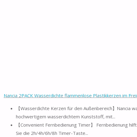
【Völlig sicher zu verwenden】Die LED-Lichtperlen sind sic
es keinen Rauch oder Feuer, auch...
2 feuerfreie Kerzen im Freien, jeweils 3 Zoll Durchmesse
Batterie). Jede Kerze wurde streng...
10,99 EUR
−2,51 EUR
8,48 EUR
Bei Amazon kaufen
Bestseller Nr. 6
Homemory Flackernde Flammenlose Echtwachskerzen, Batterie
Bequeme Fernfunktionen: Sie können alle diese LED-Kerz