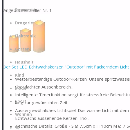
Zum
Angebot
Bestseller Nr. 1
Baumarkt
Inhalt
springen
Drogerie
Elektronik
Garten
Haushalt
3er Set LED Echtwachskerzen "Outdoor" mit flackerndem Licht w
Kind
Wetterbeständige Outdoor-Kerzen: Unsere spritzwasser
überdachten Aussenbereich...
Mode
Intelligente Timerfunktion sorgt für stressfreie Beleuch
Sport
lang zur gewünschten Zeit.
Aussergewöhnliches Lichtspiel: Das warme Licht mit dem k
Wohnen
Echtwachs aussehende Kerzen Trio...
Technische Details: Größe - S Ø 7,5cm x H 10cm M Ø 7,5
Suche