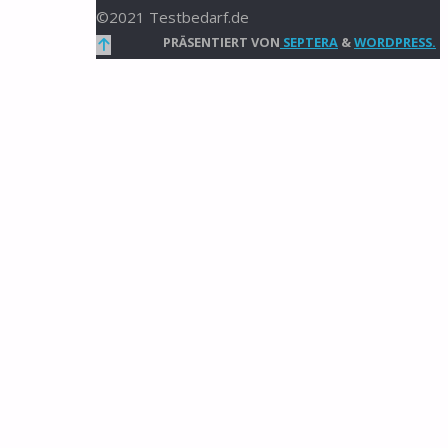
©2021 Testbedarf.de
Zurück
PRÄSENTIERT VON
SEPTERA
&
WORDPRESS.
nach
oben
t aus
n sind. Wenn
nenkamine,