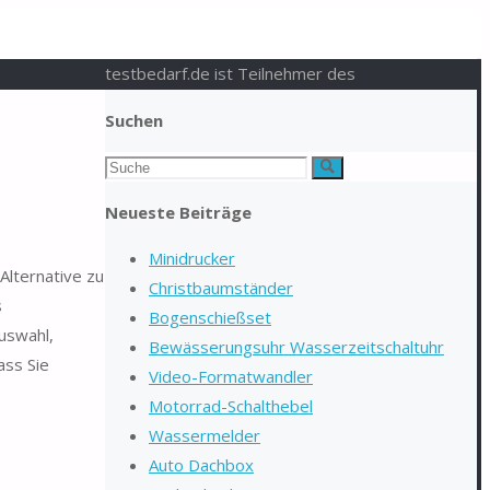
testbedarf.de ist Teilnehmer des
Suchen
Suchen
Suche
nach:
Neueste Beiträge
Minidrucker
Alternative zu
Christbaumständer
s
Bogenschießset
uswahl,
Bewässerungsuhr Wasserzeitschaltuhr
ass Sie
Video-Formatwandler
Motorrad-Schalthebel
Wassermelder
Auto Dachbox