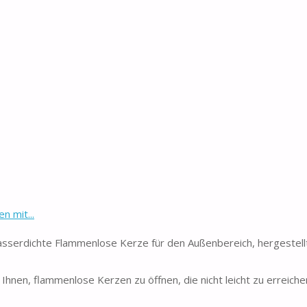
her und effizient, obwohl es echte flackernde Flammen simuliere
r und 5,5 Zoll Höhe, mit 1 Fernbedienung und Bedienungsanleitun
betriebene Kerzen...
en aus der Ferne steuern, wenn sie an einem schwer zugängliche