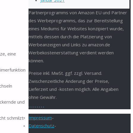
Januar 2021
Partnerprogramms von Amazon EU und Partner
des Werbeprogramms, das zur Bereitstellung
eines Mediums für Websites konzipiert wurde,
mittels dessen durch die Platzierung von
Werbeanzeigen und Links zu amazon.de
Werbekostenerstattung verdient werden
ze, eine
können.
Timerfunktion
Preise inkl. MwSt. ggf. zzgl. Versand.
Zwischenzeitliche Änderung der Preise,
chseln
Lieferzeit und -kosten möglich. Alle Angaben
ohne Gewähr.
ackernde und
.
.
.
.
.
.
.
.
Impressum
-
ht schmilzt.
Datenschutz
-