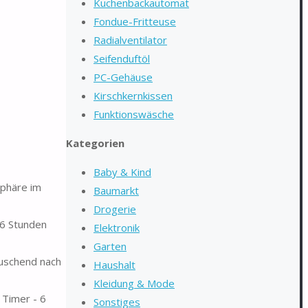
Kuchenbackautomat
Fondue-Fritteuse
Radialventilator
Seifenduftöl
PC-Gehäuse
Kirschkernkissen
Funktionswäsche
Kategorien
Baby & Kind
phäre im
Baumarkt
Drogerie
 6 Stunden
Elektronik
Garten
äuschend nach
Haushalt
Kleidung & Mode
 Timer - 6
Sonstiges