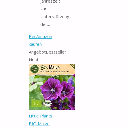
Jahreszeit
zur
Unterstützung
der...
Bei Amazon
kaufen
Angebot
Bestseller
Nr. 4
Little Plants
BIO Malve