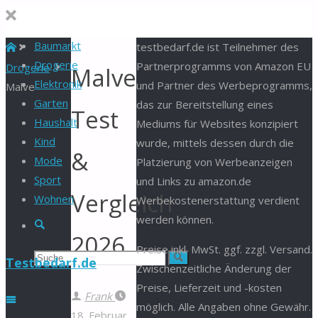
Baumarkt
Start
testbedarf.de ist Teilnehmer des
Drogerie
Partnerprogramms von Amazon EU
Drogerie
Malve
Elektronik
und Partner des Werbeprogramms,
Malve
Garten
das zur Bereitstellung eines
Test
Haushalt
Mediums für Websites konzipiert
Kind
wurde, mittels dessen durch die
&
Mode
Platzierung von Werbeanzeigen
Sport
und Links zu amazon.de
Vergleich
Wohnen
Werbekostenerstattung verdient
werden können.
Suche
2026
Preise inkl. MwSt. ggf. zzgl. Versand.
Suchen
Suche
Testbedarf.de
Zwischenzeitliche Änderung der
Preise, Lieferzeit und -kosten
nach:
Frank
möglich. Alle Angaben ohne Gewähr.
18. Februar