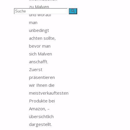
zu Malven
Suchen
Suche
und worauf
man
nach:
unbedingt
achten sollte,
bevor man
sich Malven
anschafft.
Zuerst
präsentieren
wir Ihnen die
meistverkauftesten
Produkte bei
Amazon, –
übersichtlich
dargestellt.