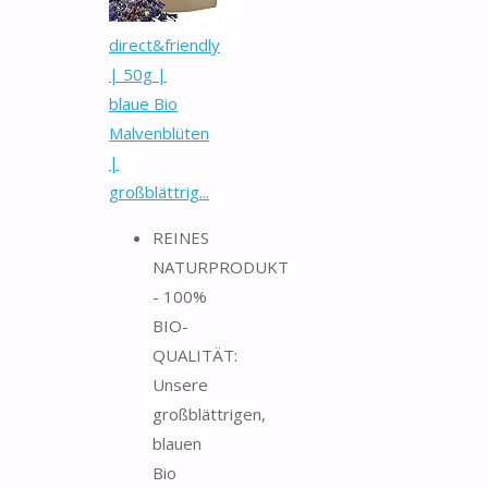
direct&friendly
| 50g |
blaue Bio
Malvenblüten
|
großblättrig...
REINES
NATURPRODUKT
- 100%
BIO-
QUALITÄT:
Unsere
großblättrigen,
blauen
Bio