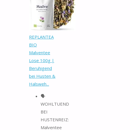
REPLANTEA
BIO
Malventee
Lose 100g |
Beruhigend
bei Husten &
Halsweh...
🗣️
WOHLTUEND
BEI
HUSTENREIZ:
Malventee