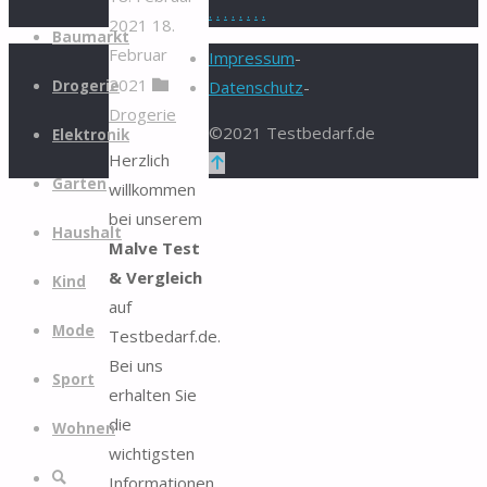
.
.
.
.
.
.
.
.
2021
18.
Zum
Baumarkt
Februar
Inhalt
Impressum
-
2021
springen
Drogerie
Datenschutz
-
Drogerie
©2021 Testbedarf.de
Elektronik
Herzlich
Zurück
Garten
willkommen
nach
bei unserem
oben
Haushalt
Malve Test
& Vergleich
Kind
auf
Mode
Testbedarf.de.
Bei uns
Sport
erhalten Sie
die
Wohnen
wichtigsten
Suche
Informationen