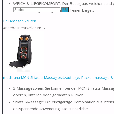
WEICH & LIEGEKOMFORT: Der Bezug aus weichem und plü
Suchen
Sie das Massageauflage auch auf einer Liege...
Suche
nach:
Bei Amazon kaufen
Angebot
Bestseller Nr. 2
medisana MCN Shiatsu Massagesitzauflage, Rückenmassage 
3 Massagezonen: Sie können bei der MCN Shiatsu-Massag
oberen, unteren oder gesamten Rücken
Shiatsu-Massage: Die einzigartige Kombination aus inten
entspannende Anwendung. Die zusätzliche...