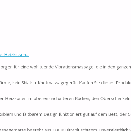
-Heizkissen...
en für eine wohltuende Vibrationsmassage, die in den ganzen
ärme, kein Shiatsu-Knetmassagegerät. Kaufen Sie dieses Produkt
ier Heizzonen im oberen und unteren Rücken, den Oberschenkeln
exiblem und faltbarem Design funktioniert gut auf dem Bett, der 
assagematte besteht aus 100% ultraplüschigem, unvergleichlich