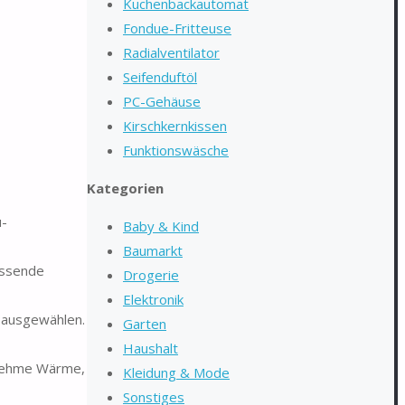
Kuchenbackautomat
Fondue-Fritteuse
Radialventilator
Seifenduftöl
PC-Gehäuse
Kirschkernkissen
Funktionswäsche
Kategorien
u-
Baby & Kind
Baumarkt
assende
Drogerie
Elektronik
 ausgewählen.
Garten
Haushalt
enehme Wärme,
Kleidung & Mode
Sonstiges