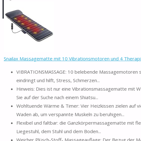
Snailax Massagematte mit 10 Vibrationsmotoren und 4 Therapie
VIBRATIONSMASSAGE: 10 belebende Massagemotoren sorg
eindringt und hilft, Stress, Schmerzen...
Hinweis: Dies ist nur eine Vibrationsmassagematte mit W
Sie auf der Suche nach einem Shiatsu...
Wohltuende Wärme & Timer: Vier Heizkissen zielen auf v
Waden ab, um verspannte Muskeln zu beruhigen...
Flexibel und faltbar: die Ganzkörpermassagematte mit fl
Liegestuhl, dem Stuhl und dem Boden...
Weicher Plüsch-Stoff- Massageauflage: Der Bezug der M