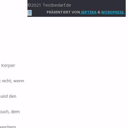
©2021 Testbedarf.de
Zurück
PRÄSENTIERT VON
SEPTERA
&
WORDPRESS.
nach
oben
 Körper
 nicht, wenn
 und den
Couch, dem
 weichem