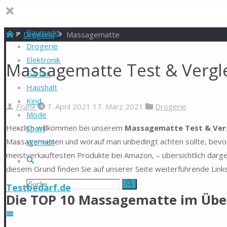
Baumarkt
Start
Drogerie
Massagematte
Drogerie
Elektronik
Massagematte Test & Vergl
Garten
Haushalt
Kind
Frank
7. April 2021
17. März 2021
Drogerie
Mode
Herzlich willkommen bei unserem
Massagematte Test & Verg
Sport
Massagematten und worauf man unbedingt achten sollte, bevor
Wohnen
meistverkauftesten Produkte bei Amazon, – übersichtlich darg
Suche
diesem Grund finden Sie auf unserer Seite weiterführende Link
Suchen
Suche
Testbedarf.de
Die TOP 10 Massagematte im Übe
nach: