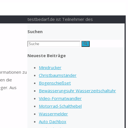
testbedarf.de ist Teilnehmer des
Suchen
Suchen
Suche
nach:
Neueste Beiträge
Minidrucker
formationen zu
Christbaumständer
en die
Bogenschießset
eger. Aus
Bewässerungsuhr Wasserzeitschaltuhr
Video-Formatwandler
Motorrad-Schalthebel
Wassermelder
Auto Dachbox