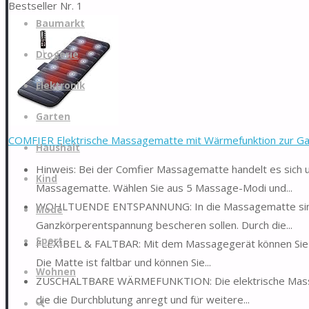
Bestseller Nr. 1
Zum
Baumarkt
Inhalt
springen
Drogerie
Elektronik
Garten
COMFIER Elektrische Massagematte mit Wärmefunktion zur Ga
Haushalt
Hinweis: Bei der Comfier Massagematte handelt es sich 
Kind
Massagematte. Wählen Sie aus 5 Massage-Modi und...
WOHLTUENDE ENTSPANNUNG: In die Massagematte sind in
Mode
Ganzkörperentspannung bescheren sollen. Durch die...
Sport
FLEXIBEL & FALTBAR: Mit dem Massagegerät können Sie z
Die Matte ist faltbar und können Sie...
Wohnen
ZUSCHALTBARE WÄRMEFUNKTION: Die elektrische Massage
die die Durchblutung anregt und für weitere...
Suche