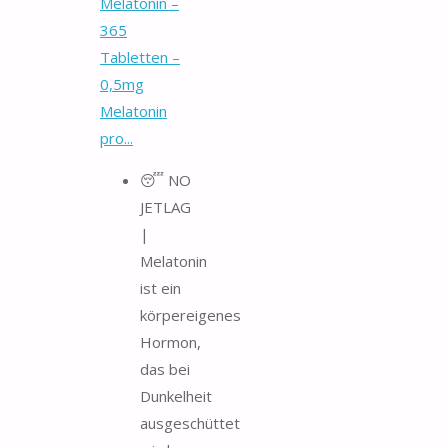
Melatonin –
365
Tabletten –
0,5mg
Melatonin
pro...
😴 NO
JETLAG
|
Melatonin
ist ein
körpereigenes
Hormon,
das bei
Dunkelheit
ausgeschüttet