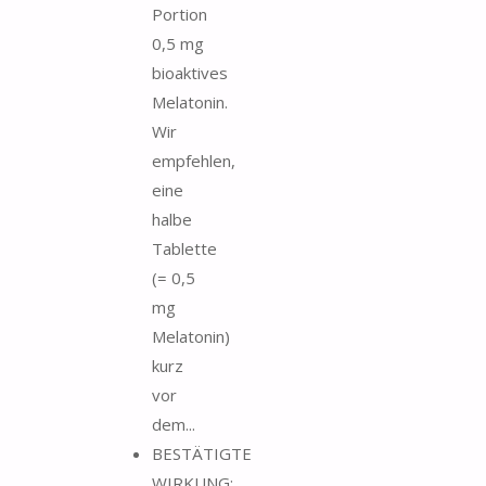
Portion
0,5 mg
bioaktives
Melatonin.
Wir
empfehlen,
eine
halbe
Tablette
(= 0,5
mg
Melatonin)
kurz
vor
dem...
BESTÄTIGTE
WIRKUNG: