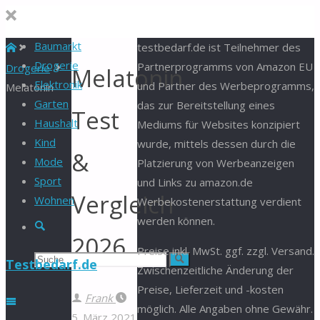
Baumarkt
Start
testbedarf.de ist Teilnehmer des
Drogerie
Partnerprogramms von Amazon EU
Drogerie
Melatonin
Elektronik
und Partner des Werbeprogramms,
Melatonin
Garten
das zur Bereitstellung eines
Test
Haushalt
Mediums für Websites konzipiert
Kind
wurde, mittels dessen durch die
&
Mode
Platzierung von Werbeanzeigen
Sport
und Links zu amazon.de
Vergleich
Wohnen
Werbekostenerstattung verdient
werden können.
Suche
2026
Preise inkl. MwSt. ggf. zzgl. Versand.
Suchen
Suche
Testbedarf.de
Zwischenzeitliche Änderung der
Preise, Lieferzeit und -kosten
nach:
Frank
möglich. Alle Angaben ohne Gewähr.
5. März 2021