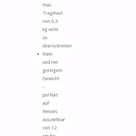
max.
Tragelast
von 0,5
kg nicht
zu
überschreiten
Klein
und mit
geringem
Gewicht
-
perfekt
auf
Reisen;
ausziehbar
von 12
cm bis