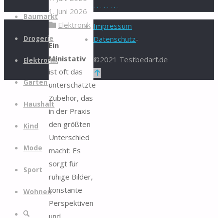
.
.
.
.
.
.
.
.
1. Juni 2026
Zum
Baumarkt
Elektronik
Inhalt
Impressum
-
springen
Drogerie
Datenschutz
-
Ein
Ministativ
©2021 Testbedarf.de
Elektronik
ist oft das
Zurück
Garten
unterschätzte
nach
Zubehör, das
oben
Haushalt
in der Praxis
den größten
Kind
Unterschied
Mode
macht: Es
sorgt für
Sport
ruhige Bilder,
konstante
Wohnen
Perspektiven
Suche
und