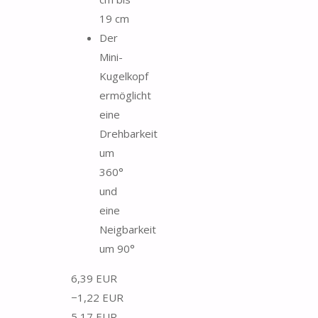
19 cm
Der
Mini-
Kugelkopf
ermöglicht
eine
Drehbarkeit
um
360°
und
eine
Neigbarkeit
um 90°
6,39 EUR
−1,22 EUR
5,17 EUR