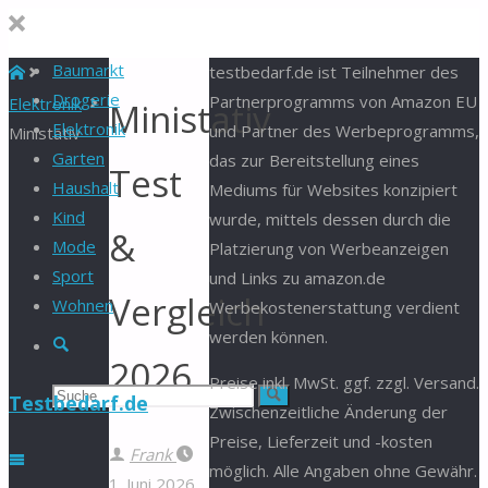
Baumarkt
Start
testbedarf.de ist Teilnehmer des
Drogerie
Partnerprogramms von Amazon EU
Elektronik
Ministativ
Elektronik
und Partner des Werbeprogramms,
Ministativ
Garten
das zur Bereitstellung eines
Test
Haushalt
Mediums für Websites konzipiert
Kind
wurde, mittels dessen durch die
&
Mode
Platzierung von Werbeanzeigen
Sport
und Links zu amazon.de
Vergleich
Wohnen
Werbekostenerstattung verdient
werden können.
Suche
2026
Preise inkl. MwSt. ggf. zzgl. Versand.
Suchen
Suche
Testbedarf.de
Zwischenzeitliche Änderung der
Preise, Lieferzeit und -kosten
nach:
Frank
möglich. Alle Angaben ohne Gewähr.
1. Juni 2026