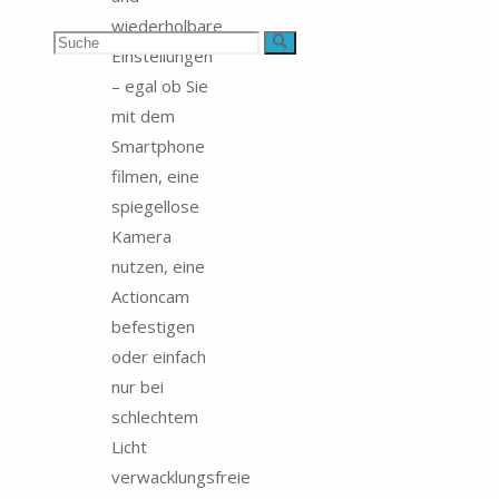
wiederholbare
Suchen
Suche
Einstellungen
– egal ob Sie
nach:
mit dem
Smartphone
filmen, eine
spiegellose
Kamera
nutzen, eine
Actioncam
befestigen
oder einfach
nur bei
schlechtem
Licht
verwacklungsfreie