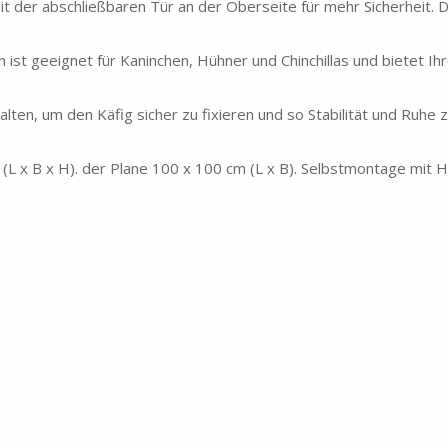
t der abschließbaren Tür an der Oberseite für mehr Sicherheit. 
rn ist geeignet für Kaninchen, Hühner und Chinchillas und bietet Ih
alten, um den Käfig sicher zu fixieren und so Stabilität und Ruhe z
L x B x H). der Plane 100 x 100 cm (L x B). Selbstmontage mit Hi