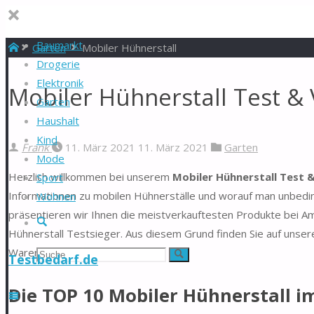
Baumarkt
Start
Garten
Mobiler Hühnerstall
Drogerie
Elektronik
Mobiler Hühnerstall Test & 
Garten
Haushalt
Kind
Frank
11. März 2021
11. März 2021
Garten
Mode
Herzlich willkommen bei unserem
Mobiler Hühnerstall Test &
Sport
Informationen zu mobilen Hühnerställe und worauf man unbeding
Wohnen
präsentieren wir Ihnen die meistverkauftesten Produkte bei Am
Suche
Hühnerstall Testsieger. Aus diesem Grund finden Sie auf unsere
Warentest.
Suchen
Suche
Testbedarf.de
nach:
Die TOP 10 Mobiler Hühnerstall i