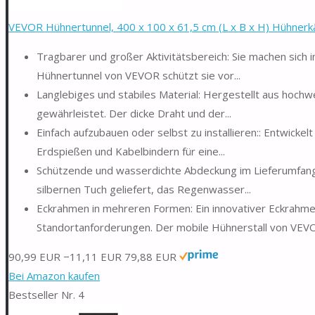
VEVOR Hühnertunnel, 400 x 100 x 61,5 cm (L x B x H) Hühnerkäf
Tragbarer und großer Aktivitätsbereich: Sie machen sich
Hühnertunnel von VEVOR schützt sie vor...
Langlebiges und stabiles Material: Hergestellt aus hoch
gewährleistet. Der dicke Draht und der...
Einfach aufzubauen oder selbst zu installieren:: Entwickel
Erdspießen und Kabelbindern für eine...
Schützende und wasserdichte Abdeckung im Lieferumfang
silbernen Tuch geliefert, das Regenwasser...
Eckrahmen in mehreren Formen: Ein innovativer Eckrahmen
Standortanforderungen. Der mobile Hühnerstall von VEVO
90,99 EUR
−11,11 EUR
79,88 EUR
Bei Amazon kaufen
Bestseller Nr. 4