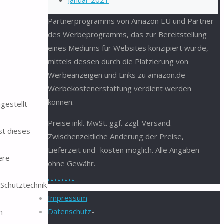
Januar 2021
Partnerprogramms von Amazon EU und Partner
des Werbeprogramms, das zur Bereitstellung
eines Mediums für Websites konzipiert wurde,
mittels dessen durch die Platzierung von
Werbeanzeigen und Links zu amazon.de
Werbekostenerstattung verdient werden
können.
gestellt
Preise inkl. MwSt. ggf. zzgl. Versand.
ist dieses
Zwischenzeitliche Änderung der Preise,
Lieferzeit und -kosten möglich. Alle Angaben
ere
ohne Gewähr.
.
.
.
.
.
.
.
.
-Schutztechnik
Impressum
-
Datenschutz
-
m