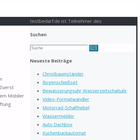
testbedarf.de ist Teilnehmer des
Suchen
Suchen
Suche
nach:
Neueste Beiträge
Christbaumständer
en
Bogenschießset
 Zuerst
Bewässerungsuhr Wasserzeitschaltuhr
dem Mobiler
Video-Formatwandler
ftung
Motorrad-Schalthebel
Wassermelder
Auto Dachbox
Kuchenbackautomat