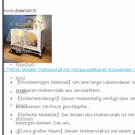
Zum
Bestseller Nr. 1
Baumarkt
Inhalt
springen
Drogerie
Elektronik
Garten
Haushalt
CTREVL Mobiler Hühnerstall mit Herausziehbaren Kotwannen, H
Kind
【Hochwertiges Material】Um eine lange Lebensdauer zu 
tragbaren Hühnerstalls aus verstärktem...
Mode
【Sicherheitsdesign】Dieser Hühnerkäfig verfügt über ein 
Sport
entkommen. Ob frisch geschlüpfte...
【Einfache Mobilität】Der Boden des Hühnerstalls ist mit 
Wohnen
bewegen können. Das um...
【Extra großer Raum】Dieser Hühnerstall ist mit einem g
Suche