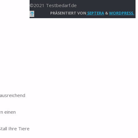
©2021 Testbedarf.de
Zurück
PRÄSENTIERT VON
SEPTERA
&
WORDPRESS.
nach
oben
 ausreichend
rn einen
all Ihre Tiere