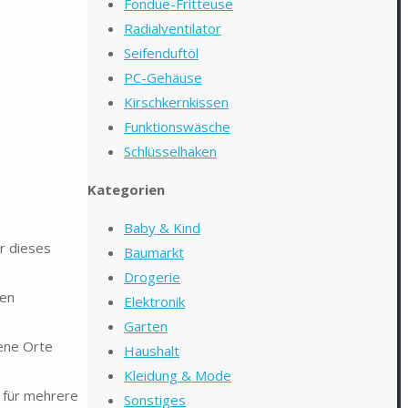
Fondue-Fritteuse
Radialventilator
Seifenduftöl
PC-Gehäuse
Kirschkernkissen
Funktionswäsche
Schlüsselhaken
Kategorien
Baby & Kind
r dieses
Baumarkt
Drogerie
ken
Elektronik
Garten
dene Orte
Haushalt
Kleidung & Mode
 für mehrere
Sonstiges