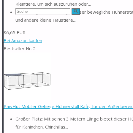
Kleintiere, um sich auszuruhen oder...
Suchen
【Vielseitige Verwendung】Dieser bewegliche Hühnerstall ei
Suche
und andere kleine Haustiere...
nach:
86,65 EUR
Bei Amazon kaufen
Bestseller Nr. 2
PawHut Mobiler Gehege Hühnerstall Käfig für den Außenbereich
Großer Platz: Mit seinen 3 Metern Länge bietet dieser Hü
für Kaninchen, Chinchillas...