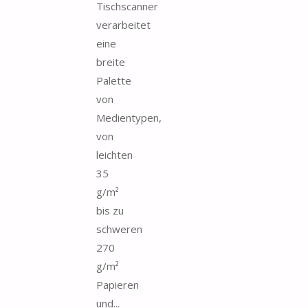
Tischscanner
verarbeitet
eine
breite
Palette
von
Medientypen,
von
leichten
35
g/m²
bis zu
schweren
270
g/m²
Papieren
und...