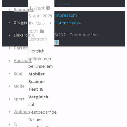
.
.
.
.
.
.
.
.
Zum
Frank
Baumarkt
Inhalt
Impressum
-
8. April 2021
springen
Drogerie
Datenschutz
-
17. März
2021
©2021 Testbedarf.de
Elektronik
Elektronik
Zurück
Garten
nach
Herzlich
oben
willkommen
Haushalt
bei unserem
Mobiler
Kind
Scanner
Mode
Test &
Vergleich
Sport
auf
Testbedarf.de.
Wohnen
Bei uns
Suche