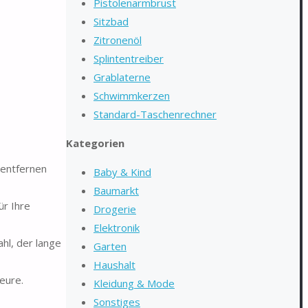
Pistolenarmbrust
Sitzbad
Zitronenöl
Splintentreiber
Grablaterne
Schwimmkerzen
Standard-Taschenrechner
Kategorien
 entfernen
Baby & Kind
Baumarkt
r Ihre
Drogerie
Elektronik
hl, der lange
Garten
Haushalt
seure.
Kleidung & Mode
Sonstiges