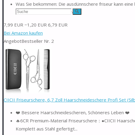
Was Sie bekommen: Die ausdünnschere friseur kann eine br
Suchen
frau und Ihre freunde an ihren...
Suche
nach:
7,99 EUR
−1,20 EUR
6,79 EUR
Bei Amazon kaufen
Angebot
Bestseller Nr. 2
CIICII Friseurschere, 6,7 Zoll Haarschneideschere Profi Set (Sil
❤️ Bessere Haarschneidescheren, Schöneres Leben ❤️
🔥6CR Premium-Material Friseurschere：●CIICII Haarsche
Komplett aus Stahl gefertigt...