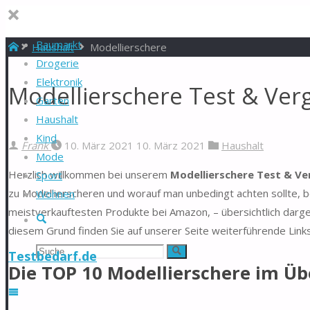
Baumarkt
Start
Haushalt
Modellierschere
Drogerie
Elektronik
Modellierschere Test & Ver
Garten
Haushalt
Kind
Frank
10. März 2021
10. März 2021
Haushalt
Mode
Herzlich willkommen bei unserem
Modellierschere Test & Ve
Sport
zu Modellierscheren und worauf man unbedingt achten sollte, b
Wohnen
meistverkauftesten Produkte bei Amazon, – übersichtlich darge
Suche
diesem Grund finden Sie auf unserer Seite weiterführende Link
Suchen
Suche
Testbedarf.de
Die TOP 10 Modellierschere im Üb
nach: