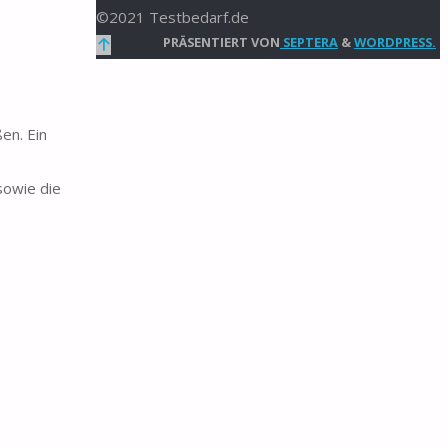
©2021 Testbedarf.de
Zurück
PRÄSENTIERT VON
SEPTERA
&
WORDPRESS.
nach
oben
en. Ein
owie die