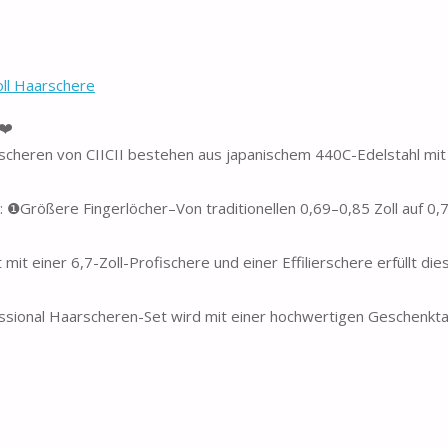
oll Haarschere
❤️
scheren von CIICII bestehen aus japanischem 440C-Edelstahl mit
 ❶Größere Fingerlöcher–Von traditionellen 0,69–0,85 Zoll auf 0,7
t einer 6,7-Zoll-Profischere und einer Effilierschere erfüllt dies
essional Haarscheren-Set wird mit einer hochwertigen Geschenkt