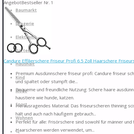
Angebot
Bestseller Nr. 1
Zum
Baumarkt
Inhalt
springen
Drogerie
Elektronik
Garten
Candure Effilierschere Friseur Profi 6.5 Zoll Haarschere Friseurs
Haushalt
Premium Ausdünnschere friseur profi: Candure friseur sch
Kind
und spaltet oder stumpft die...
Bequeme und freundliche Nutzung: Schere haare ausdünn
Mode
haustiere wie hunde, katzen.
Sport
Herausragendes Material: Das friseurscheren thinning sc
hält und auch nach häufigem gebrauch...
Wohnen
Perfekt für alle: Frisörschere sind sowohl für männer und f
Haarscheren werden verwendet, um...
Suche