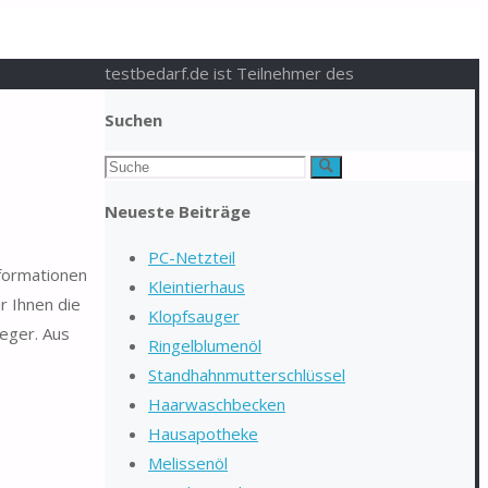
testbedarf.de ist Teilnehmer des
Suchen
Suchen
Suche
nach:
Neueste Beiträge
PC-Netzteil
nformationen
Kleintierhaus
r Ihnen die
Klopfsauger
eger. Aus
Ringelblumenöl
Standhahnmutterschlüssel
Haarwaschbecken
Hausapotheke
Melissenöl