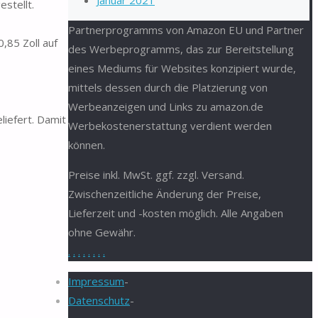
Januar 2021
stellt.
Partnerprogramms von Amazon EU und Partner
,85 Zoll auf
des Werbeprogramms, das zur Bereitstellung
eines Mediums für Websites konzipiert wurde,
mittels dessen durch die Platzierung von
Werbeanzeigen und Links zu amazon.de
liefert. Damit
Werbekostenerstattung verdient werden
können.
Preise inkl. MwSt. ggf. zzgl. Versand.
Zwischenzeitliche Änderung der Preise,
Lieferzeit und -kosten möglich. Alle Angaben
ohne Gewähr.
.
.
.
.
.
.
.
.
Impressum
-
Datenschutz
-