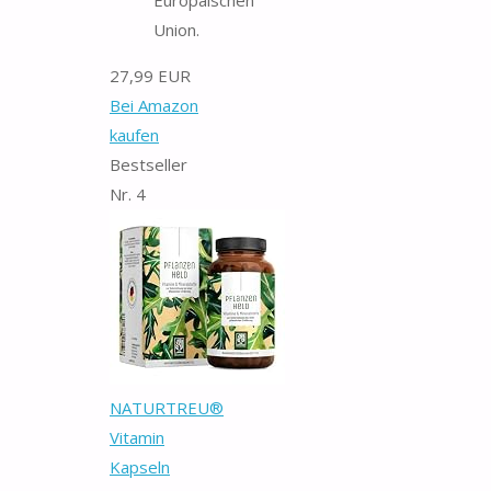
Union.
27,99 EUR
Bei Amazon
kaufen
Bestseller
Nr. 4
NATURTREU®
Vitamin
Kapseln