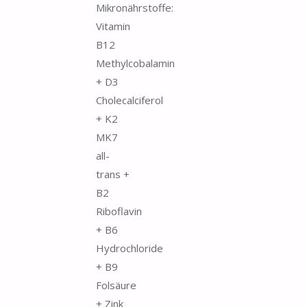
Mikronährstoffe:
Vitamin
B12
Methylcobalamin
+ D3
Cholecalciferol
+ K2
MK7
all-
trans +
B2
Riboflavin
+ B6
Hydrochloride
+ B9
Folsäure
+ Zink