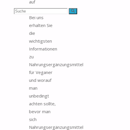
auf
Testbedarf.de.
Suchen
Suche
Bei uns
nach:
erhalten Sie
die
wichtigsten
Informationen
zu
Nahrungsergänzungsmittel
für Veganer
und worauf
man
unbedingt
achten sollte,
bevor man
sich
Nahrungsergänzungsmittel