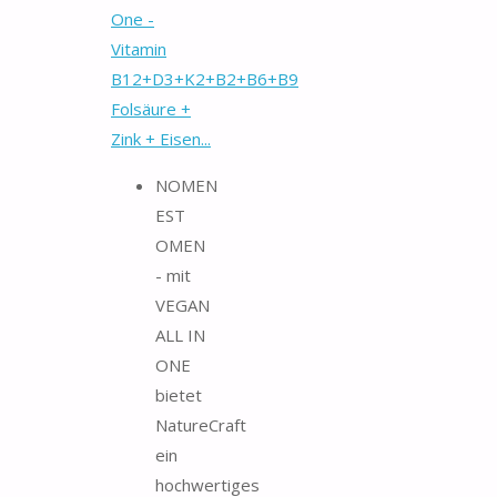
One -
Vitamin
B12+D3+K2+B2+B6+B9
Folsäure +
Zink + Eisen...
NOMEN
EST
OMEN
- mit
VEGAN
ALL IN
ONE
bietet
NatureCraft
ein
hochwertiges