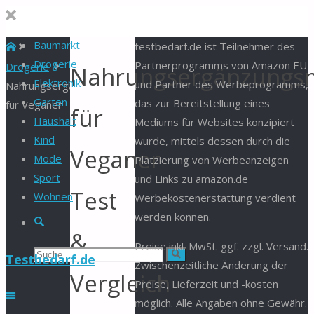
Baumarkt
Start
testbedarf.de ist Teilnehmer des
Drogerie
Partnerprogramms von Amazon EU
Drogerie
Nahrungsergänzungsm
Elektronik
und Partner des Werbeprogramms,
Nahrungsergänzungsmittel
Garten
das zur Bereitstellung eines
für Veganer
für
Haushalt
Mediums für Websites konzipiert
Kind
wurde, mittels dessen durch die
Veganer
Mode
Platzierung von Werbeanzeigen
Sport
und Links zu amazon.de
Test
Wohnen
Werbekostenerstattung verdient
werden können.
Suche
&
Preise inkl. MwSt. ggf. zzgl. Versand.
Suchen
Suche
Testbedarf.de
Zwischenzeitliche Änderung der
Vergleich
Preise, Lieferzeit und -kosten
nach:
möglich. Alle Angaben ohne Gewähr.