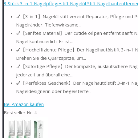
3 Stück 3-in-1 Nagelpflegestift Nagelöl Stift Nagelhautentferner S
💅【3-in-1】Nagelöl stift vereint Reparatur, Pflege und Pol
Nagelränder. Tiefenwirksame...
💅【Sanftes Material】Der cuticle oil pen entfernt sanft Na
Nägel kontinuierlich. Er ist...
💅【Hocheffiziente Pflege】Der Nagelhautölstift 3-in-1 Na
Drehen Sie die Quarzspitze, um...
💅【Sofortige Pflege】Der kompakte, auslaufsichere Nagell
jederzeit und überall eine...
💅【Perfektes Geschenk】Der Nagelhautölstift 3-in-1 Nagel
Nageldesignerin oder begeisterte...
Bei Amazon kaufen
Bestseller Nr. 4