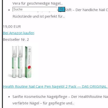
Vera für geschmeidige Nägel...
Suchen
Praktischer NagelpflegePflege Stift – Der handliche Nail Ca
Suche
Rückstände und ist perfekt für...
nach:
19,00 EUR
Bei Amazon kaufen
Bestseller Nr. 2
Health Routine Nail Care Pen Nagelöl 2 Pack — DAS ORIGINAL a
Sanfte Kosmetische Nagelpflege – Der HealthRoutine Nail
verfärbte Nägel – für gepflegte und...