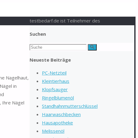
testbedarf.de ist Teilnehmer des
Suchen
Suchen
Suche
nach:
Neueste Beiträge
PC-Netzteil
ene Nagelhaut,
Kleintierhaus
Nägel in
Klopfsauger
nd
Ringelblumenöl
, Ihre Nägel
Standhahnmutterschlüssel
Haarwaschbecken
Hausapotheke
Melissenöl