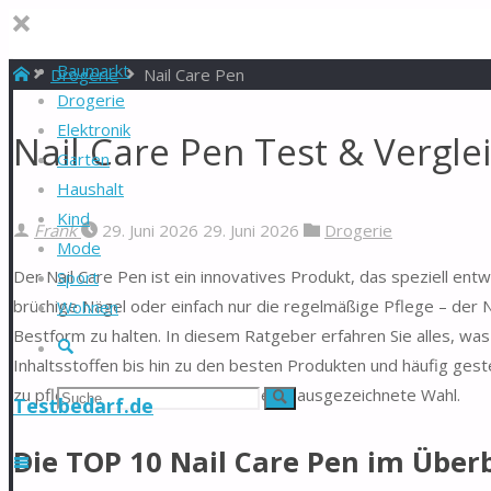
Baumarkt
Start
Drogerie
Nail Care Pen
Drogerie
Elektronik
Nail Care Pen Test & Vergle
Garten
Haushalt
Kind
Frank
29. Juni 2026
29. Juni 2026
Drogerie
Mode
Der Nail Care Pen ist ein innovatives Produkt, das speziell en
Sport
brüchige Nägel oder einfach nur die regelmäßige Pflege – der N
Wohnen
Bestform zu halten. In diesem Ratgeber erfahren Sie alles, wa
Suche
Inhaltsstoffen bis hin zu den besten Produkten und häufig gest
zu pflegen, ist der Nail Care Pen eine ausgezeichnete Wahl.
Suchen
Suche
Testbedarf.de
nach:
Die TOP 10 Nail Care Pen im Überb