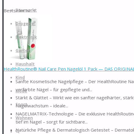
Zum
Bestseller Nr. 1
Baumarkt
Inhalt
springen
Drogerie
Elektronik
Garten
Haushalt
HealthRoutine® Nail Care Pen Nagelöl 1 Pack — DAS ORIGINAL 
Kind
Sanfte Kosmetische Nagelpflege – Der HealthRoutine Nail
verfärbte Nägel – für gepflegte und...
Mode
Stärkt & Glättet – Wirkt wie ein sanfter nagelhärter, stär
Sport
Nagelwachstum – ideale...
NAGELMATRIX-Technologie – Die exklusive HealthRoutine
Wohnen
tief im Nagel – sorgt für sichtbare...
Natürliche Pflege & Dermatologisch Getestet – Dermatolo
Suche