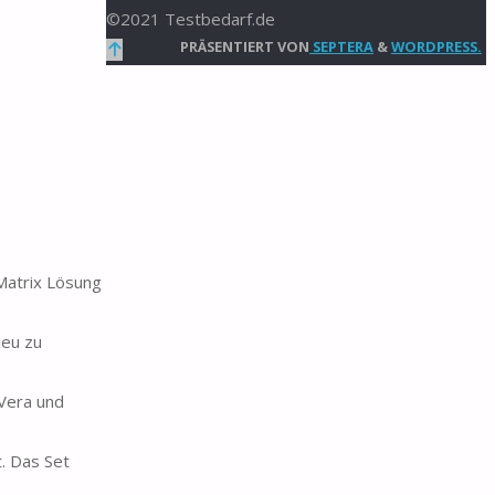
©2021 Testbedarf.de
Zurück
PRÄSENTIERT VON
SEPTERA
&
WORDPRESS.
nach
oben
Matrix Lösung
ieu zu
Vera und
. Das Set