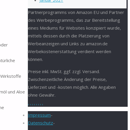
Januar 2021
Partnerprogramms von Amazon EU und Partner
des Werbeprogramms, das zur Bereitstellung
eines Mediums für Websites konzipiert wurde,
mittels dessen durch die Platzierung von
Werbeanzeigen und Links zu amazon.de
oder
Werbekostenerstattung verdient werden
können.
türliche
Preise inkl. MwSt. ggf. zzgl. Versand.
Wirkstoffe
Zwischenzeitliche Änderung der Preise,
Lieferzeit und -kosten möglich. Alle Angaben
umöl und Aloe
ohne Gewähr.
.
.
.
.
.
.
.
.
ine
Impressum
-
Datenschutz
-