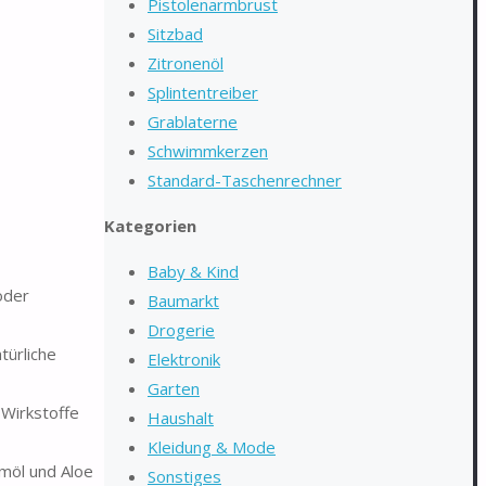
Pistolenarmbrust
Sitzbad
Zitronenöl
Splintentreiber
Grablaterne
Schwimmkerzen
Standard-Taschenrechner
Kategorien
Baby & Kind
oder
Baumarkt
Drogerie
türliche
Elektronik
Garten
Wirkstoffe
Haushalt
Kleidung & Mode
umöl und Aloe
Sonstiges