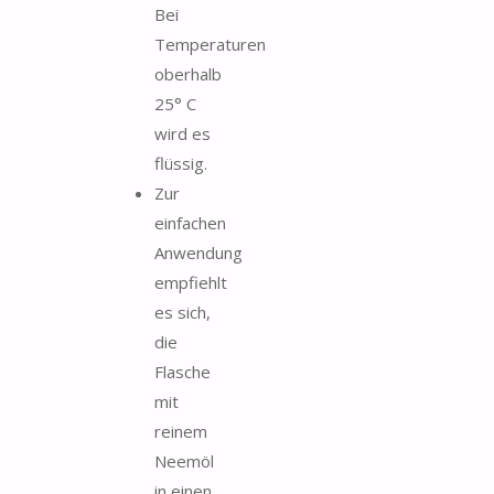
Bei
Temperaturen
oberhalb
25° C
wird es
flüssig.
Zur
einfachen
Anwendung
empfiehlt
es sich,
die
Flasche
mit
reinem
Neemöl
in einen