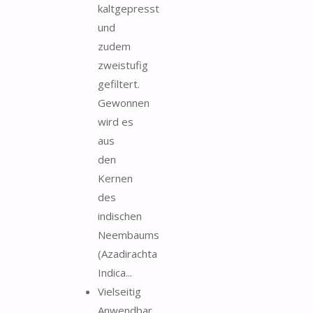
kaltgepresst
und
zudem
zweistufig
gefiltert.
Gewonnen
wird es
aus
den
Kernen
des
indischen
Neembaums
(Azadirachta
Indica...
Vielseitig
Anwendbar