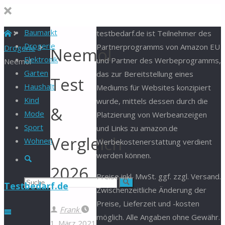
Baumarkt
Start
testbedarf.de ist Teilnehmer des
Drogerie
Partnerprogramms von Amazon EU
Drogerie
Neemöl
Elektronik
und Partner des Werbeprogramms,
Neemöl
Garten
das zur Bereitstellung eines
Test
Haushalt
Mediums für Websites konzipiert
Kind
wurde, mittels dessen durch die
&
Mode
Platzierung von Werbeanzeigen
Sport
und Links zu amazon.de
Vergleich
Wohnen
Werbekostenerstattung verdient
werden können.
Suche
2026
Preise inkl. MwSt. ggf. zzgl. Versand.
Suchen
Suche
Testbedarf.de
Zwischenzeitliche Änderung der
Preise, Lieferzeit und -kosten
nach:
Frank
möglich. Alle Angaben ohne Gewähr.
1. März 2021