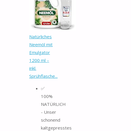
Natürliches
Neemöl mit
Emulgator
1200 ml –
inkl.
Sprühflasche...
✅
100%
NATÜRLICH
- Unser
schonend
kaltgepresstes