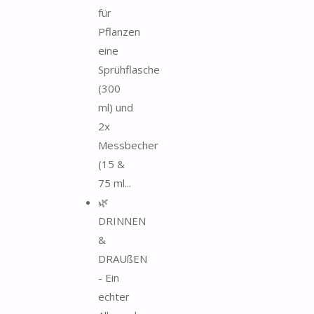
für
Pflanzen
eine
Sprühflasche
(300
ml) und
2x
Messbecher
(15 &
75 ml...
🌿
DRINNEN
&
DRAUßEN
- Ein
echter