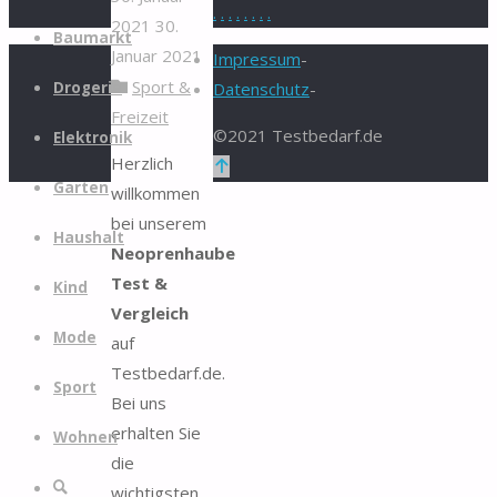
.
.
.
.
.
.
.
.
2021
30.
Zum
Baumarkt
Januar 2021
Inhalt
Impressum
-
Sport &
springen
Drogerie
Datenschutz
-
Freizeit
©2021 Testbedarf.de
Elektronik
Herzlich
Zurück
Garten
willkommen
nach
bei unserem
oben
Haushalt
Neoprenhaube
Test &
Kind
Vergleich
Mode
auf
Testbedarf.de.
Sport
Bei uns
erhalten Sie
Wohnen
die
Suche
wichtigsten