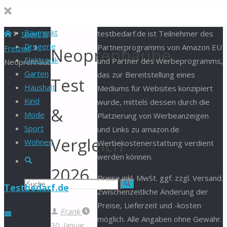
Baumarkt
Start
testbedarf.de ist Teilnehmer des
Sport &
Drogerie
Partnerprogramms von Amazon EU
Freizeit
Neoprenhaube
Elektronik
und Partner des Werbeprogramms,
Neoprenhaube
Garten
das zur Bereitstellung eines
Test
Haushalt
Mediums für Websites konzipiert
Kind
wurde, mittels dessen durch die
&
Mode
Platzierung von Werbeanzeigen
Sport
und Links zu amazon.de
Vergleich
Wohnen
Werbekostenerstattung verdient
werden können.
Suche
2026
Preise inkl. MwSt. ggf. zzgl. Versand.
Suchen
Suche
Testbedarf.de
Zwischenzeitliche Änderung der
Preise, Lieferzeit und -kosten
nach:
Frank
möglich. Alle Angaben ohne Gewähr.
30. Januar