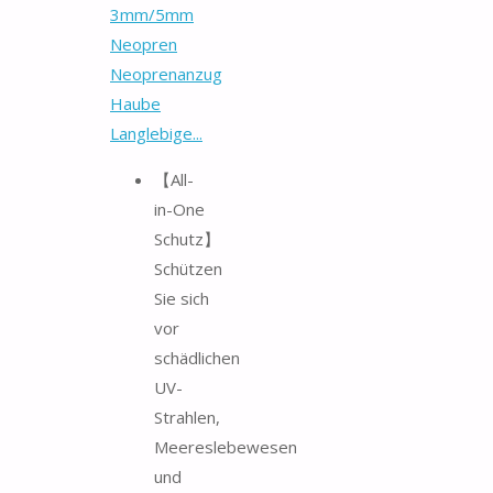
3mm/5mm
Neopren
Neoprenanzug
Haube
Langlebige...
【All-
in-One
Schutz】
Schützen
Sie sich
vor
schädlichen
UV-
Strahlen,
Meereslebewesen
und