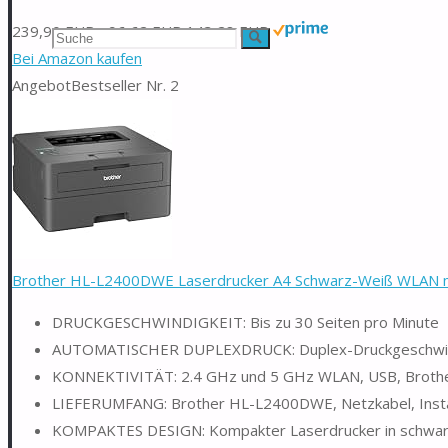
239,90 EUR
−96,62 EUR
143,28 EUR
Suchen
Suche
Bei Amazon kaufen
nach:
Angebot
Bestseller Nr. 2
Brother HL-L2400DWE Laserdrucker A4 Schwarz-Weiß WLAN mi
DRUCKGESCHWINDIGKEIT: Bis zu 30 Seiten pro Minute
AUTOMATISCHER DUPLEXDRUCK: Duplex-Druckgeschwindig
KONNEKTIVITÄT: 2.4 GHz und 5 GHz WLAN, USB, Brothe
LIEFERUMFANG: Brother HL-L2400DWE, Netzkabel, Installa
KOMPAKTES DESIGN: Kompakter Laserdrucker in schwarz-