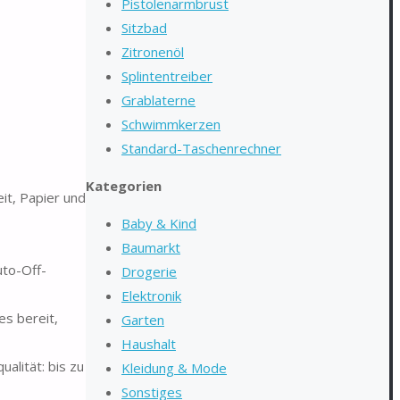
Pistolenarmbrust
Sitzbad
Zitronenöl
Splintentreiber
Grablaterne
Schwimmkerzen
Standard-Taschenrechner
Kategorien
it, Papier und
Baby & Kind
Baumarkt
uto-Off-
Drogerie
Elektronik
es bereit,
Garten
Haushalt
alität: bis zu
Kleidung & Mode
Sonstiges