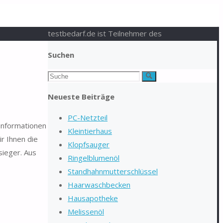
testbedarf.de ist Teilnehmer des
Suchen
Suchen
Suche
nach:
Neueste Beiträge
PC-Netzteil
 Informationen
Kleintierhaus
r Ihnen die
Klopfsauger
sieger. Aus
Ringelblumenöl
Standhahnmutterschlüssel
Haarwaschbecken
Hausapotheke
Melissenöl