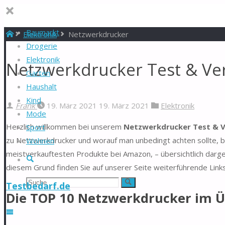
Baumarkt
Start
Elektronik
Netzwerkdrucker
Drogerie
Elektronik
Netzwerkdrucker Test & Ver
Garten
Haushalt
Kind
Frank
19. März 2021
19. März 2021
Elektronik
Mode
Herzlich willkommen bei unserem
Netzwerkdrucker Test & V
Sport
zu Netzwerkdrucker und worauf man unbedingt achten sollte, b
Wohnen
meistverkauftesten Produkte bei Amazon, – übersichtlich darg
Suche
diesem Grund finden Sie auf unserer Seite weiterführende Link
Suchen
Suche
Testbedarf.de
Die TOP 10 Netzwerkdrucker im Ü
nach: