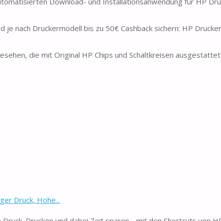
r automatisierten Download- und Installationsanwendung für HP Dru
nd je nach Druckermodell bis zu 50€ Cashback sichern: HP Drucke
esehen, die mit Original HP Chips und Schaltkreisen ausgestattet 
ger Druck, Hohe...
 Druck. Drucken und dabei Zeit sparen - mit den Shortcuts von H