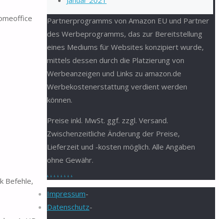
Januar 2021
omeoffice
Partnerprogramms von Amazon EU und Partner
des Werbeprogramms, das zur Bereitstellung
eines Mediums für Websites konzipiert wurde,
mittels dessen durch die Platzierung von
Werbeanzeigen und Links zu amazon.de
Werbekostenerstattung verdient werden
können.
Preise inkl. MwSt. ggf. zzgl. Versand.
Zwischenzeitliche Änderung der Preise,
Lieferzeit und -kosten möglich. Alle Angaben
ohne Gewähr.
.
.
.
.
.
.
.
.
k Befehle,
Impressum
-
Datenschutz
-