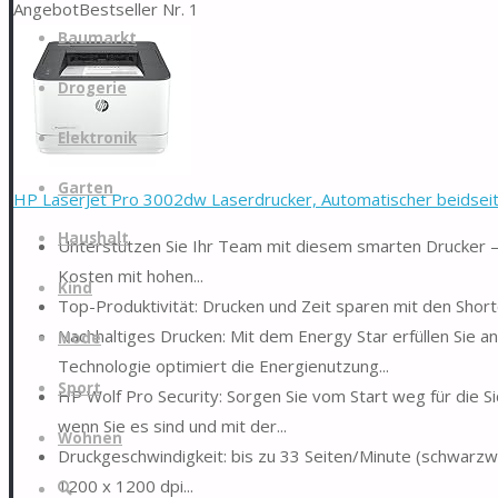
Angebot
Bestseller Nr. 1
Zum
Baumarkt
Inhalt
springen
Drogerie
Elektronik
Garten
HP LaserJet Pro 3002dw Laserdrucker, Automatischer beidseitig
Haushalt
Unterstützen Sie Ihr Team mit diesem smarten Drucker – id
Kosten mit hohen...
Kind
Top-Produktivität: Drucken und Zeit sparen mit den Shor
Nachhaltiges Drucken: Mit dem Energy Star erfüllen Sie a
Mode
Technologie optimiert die Energienutzung...
Sport
HP Wolf Pro Security: Sorgen Sie vom Start weg für die Sic
wenn Sie es sind und mit der...
Wohnen
Druckgeschwindigkeit: bis zu 33 Seiten/Minute (schwarzwe
1200 x 1200 dpi...
Suche