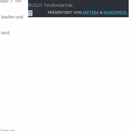
cker: 1. HP
©2021 Testbedarf.de
Zurück
PRÄSENTIERT VON
SEPTERA
&
WORDPRESS.
r kaufen und
nach
oben
sind;
P Smart.