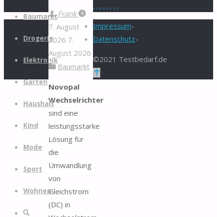
.
.
.
.
.
.
.
.
Zum
Frank
Baumarkt
Inhalt
Impressum
-
7. August
springen
Drogerie
Datenschutz
-
2026
7.
August 2026
©2021 Testbedarf.de
Elektronik
Baumarkt
Zurück
Garten
nach
Novopal
oben
Wechselrichter
Haushalt
sind eine
leistungsstarke
Kind
Lösung für
Mode
die
Umwandlung
Sport
von
Gleichstrom
Wohnen
(DC) in
Suche