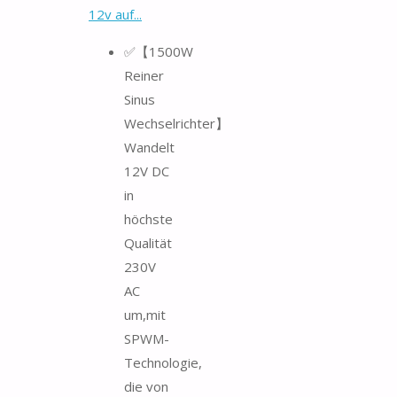
12v auf...
✅【1500W
Reiner
Sinus
Wechselrichter】
Wandelt
12V DC
in
höchste
Qualität
230V
AC
um,mit
SPWM-
Technologie,
die von