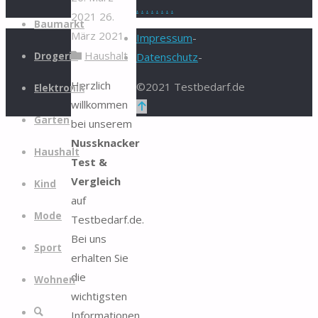
.
.
.
.
.
.
.
.
2021
26.
Zum
Baumarkt
März 2021
Inhalt
Impressum
-
Haushalt
springen
Drogerie
Datenschutz
-
Herzlich
©2021 Testbedarf.de
Elektronik
willkommen
Zurück
Garten
bei unserem
nach
Nussknacker
oben
Haushalt
Test &
Vergleich
Kind
auf
Mode
Testbedarf.de.
Bei uns
Sport
erhalten Sie
die
Wohnen
wichtigsten
Suche
Informationen