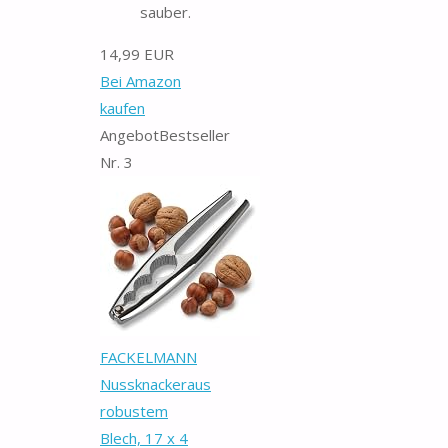
sauber.
14,99 EUR
Bei Amazon
kaufen
Angebot
Bestseller
Nr. 3
FACKELMANN
Nussknackeraus
robustem
Blech, 17 x 4