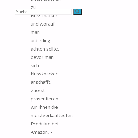
zu
Suchen
Suche
Nussknacker
und worauf
nach:
man
unbedingt
achten sollte,
bevor man
sich
Nussknacker
anschafft.
Zuerst
präsentieren
wir Ihnen die
meistverkauftesten
Produkte bei
Amazon, –