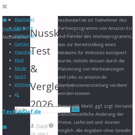
Baumarkt
Start
testbedarf.de ist Teilnehmer des
Drogerie
Partnerprogramms von Amazon EU
Haushalt
Nussknacker
Elektronik
und Partner des Werbeprogramms,
Nussknacker
Garten
das zur Bereitstellung eines
Test
Haushalt
Mediums für Websites konzipiert
Kind
wurde, mittels dessen durch die
&
Mode
Platzierung von Werbeanzeigen
Sport
und Links zu amazon.de
Vergleich
Wohnen
Werbekostenerstattung verdient
werden können.
Suche
2026
Preise inkl. MwSt. ggf. zzgl. Versand.
Suchen
Suche
Testbedarf.de
Zwischenzeitliche Änderung der
Preise, Lieferzeit und -kosten
nach:
Frank
möglich. Alle Angaben ohne Gewähr.
26. März