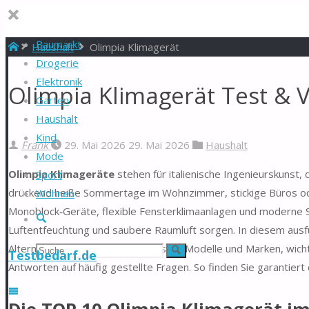
Baumarkt
Start
Haushalt
Olimpia Klimagerät
Drogerie
Elektronik
Olimpia Klimagerät Test & 
Garten
Haushalt
Kind
Frank
29. Mai 2026
29. Mai 2026
Haushalt
Mode
Olimpia Klimageräte
stehen für italienische Ingenieurskunst, 
Sport
drückend heiße Sommertage im Wohnzimmer, stickige Büros oder
Wohnen
Monoblock‑Geräte, flexible Fensterklimaanlagen und moderne S
Suche
Luftentfeuchtung und saubere Raumluft sorgen. In diesem ausfü
Alternativen, die aktuell beliebtesten Modelle und Marken, wic
Suchen
Suche
Testbedarf.de
Antworten auf häufig gestellte Fragen. So finden Sie garantier
nach: