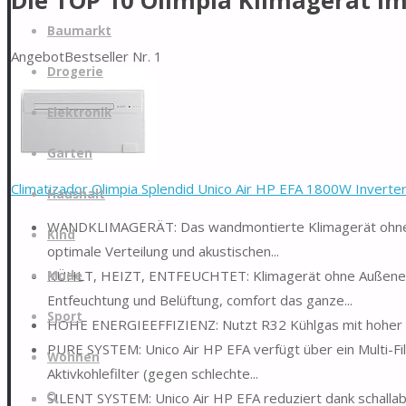
Die TOP 10 Olimpia Klimagerät im
Zum
Baumarkt
Inhalt
Angebot
Bestseller Nr. 1
springen
Drogerie
Elektronik
Garten
Climatizador Olimpia Splendid Unico Air HP EFA 1800W Inverter 
Haushalt
WANDKLIMAGERÄT: Das wandmontierte Klimagerät ohne Au
Kind
optimale Verteilung und akustischen...
KÜHLT, HEIZT, ENTFEUCHTET: Klimagerät ohne Außeneinhe
Mode
Entfeuchtung und Belüftung, comfort das ganze...
Sport
HOHE ENERGIEEFFIZIENZ: Nutzt R32 Kühlgas mit hoher Le
PURE SYSTEM: Unico Air HP EFA verfügt über ein Multi-Fil
Wohnen
Aktivkohlefilter (gegen schlechte...
SILENT SYSTEM: Unico Air HP EFA reduziert dank schallabs
Suche