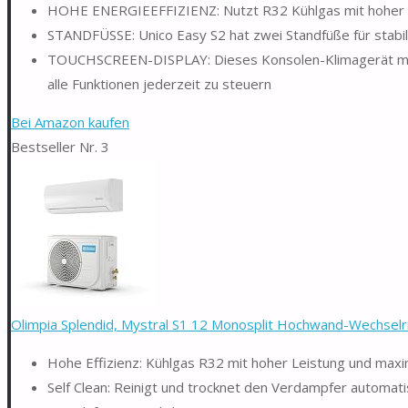
HOHE ENERGIEEFFIZIENZ: Nutzt R32 Kühlgas mit hoher Le
STANDFÜSSE: Unico Easy S2 hat zwei Standfüße für stabile
TOUCHSCREEN-DISPLAY: Dieses Konsolen-Klimagerät mit e
alle Funktionen jederzeit zu steuern
Bei Amazon kaufen
Bestseller Nr. 3
Olimpia Splendid, Mystral S1 12 Monosplit Hochwand-Wechselric
Hohe Effizienz: Kühlgas R32 mit hoher Leistung und maxim
Self Clean: Reinigt und trocknet den Verdampfer automat