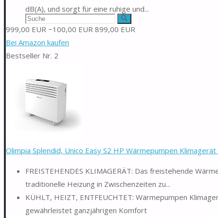
dB(A), und sorgt für eine ruhige und...
Suchen
Suche
999,00 EUR
−100,00 EUR
899,00 EUR
nach:
Bei Amazon kaufen
Bestseller Nr. 2
Olimpia Splendid, Unico Easy S2 HP Wärmepumpen Klimagerät o
FREISTEHENDES KLIMAGERÄT: Das freistehende Wärmepump
traditionelle Heizung in Zwischenzeiten zu...
KÜHLT, HEIZT, ENTFEUCHTET: Wärmepumpen Klimagerät mi
gewährleistet ganzjährigen Komfort