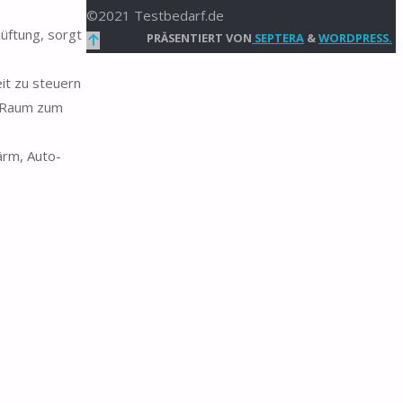
©2021 Testbedarf.de
üftung, sorgt
Zurück
PRÄSENTIERT VON
SEPTERA
&
WORDPRESS.
nach
it zu steuern
oben
m Raum zum
ärm, Auto-