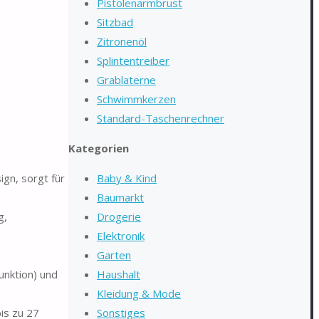
Pistolenarmbrust
Sitzbad
Zitronenöl
Splintentreiber
Grablaterne
Schwimmkerzen
Standard-Taschenrechner
Kategorien
gn, sorgt für
Baby & Kind
Baumarkt
g,
Drogerie
Elektronik
Garten
unktion) und
Haushalt
Kleidung & Mode
is zu 27
Sonstiges