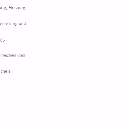
ung, Heizung,
erteilung und
ng,
rreichen und
schen