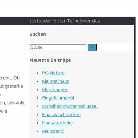
testbedarf.de ist Teilnehmer des
Suchen
Suchen
Suche
nach:
Neueste Beiträge
PC-Netzteil
ereint. Ob
Kleintierhaus
tungsstarke
Klopfsauger
e
Ringelblumenöl
n, sinnvolle
Standhahnmutterschlüssel
owie
Haarwaschbecken
Hausapotheke
Melissenöl