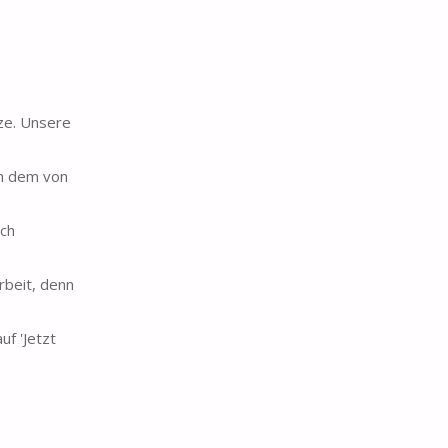
ze. Unsere
ch dem von
ich
beit, denn
f 'Jetzt