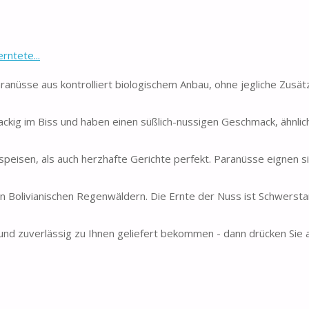
ntete...
nüsse aus kontrolliert biologischem Anbau, ohne jegliche Zusät
ckig im Biss und haben einen süßlich-nussigen Geschmack, ähnli
en, als auch herzhafte Gerichte perfekt. Paranüsse eignen s
livianischen Regenwäldern. Die Ernte der Nuss ist Schwerstar
nd zuverlässig zu Ihnen geliefert bekommen - dann drücken Sie au