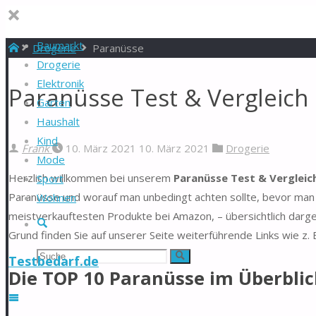
Baumarkt
Start
Drogerie
Paranüsse
Drogerie
Elektronik
Paranüsse Test & Vergleich
Garten
Haushalt
Kind
Frank
10. März 2021
10. März 2021
Drogerie
Mode
Herzlich willkommen bei unserem
Paranüsse Test & Vergleic
Sport
Paranüsse und worauf man unbedingt achten sollte, bevor man s
Wohnen
meistverkauftesten Produkte bei Amazon, – übersichtlich darg
Suche
Grund finden Sie auf unserer Seite weiterführende Links wie z.
Suchen
Suche
Testbedarf.de
Die TOP 10 Paranüsse im Überblic
nach: