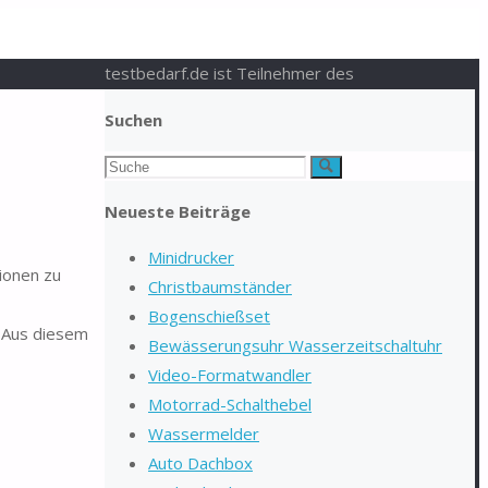
testbedarf.de ist Teilnehmer des
Suchen
Suchen
Suche
nach:
Neueste Beiträge
Minidrucker
tionen zu
Christbaumständer
Bogenschießset
. Aus diesem
Bewässerungsuhr Wasserzeitschaltuhr
Video-Formatwandler
Motorrad-Schalthebel
Wassermelder
Auto Dachbox