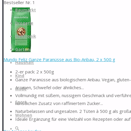
Bestseller Nr. 1
Zum
Baumarkt
Inhalt
springen
Drogerie
Elektronik
Garten
Mundo Feliz Ganze Paranüsse aus Bio-Anbau, 2 x 500 g
Haushalt
2-er pack: 2 x 500g
Kind
Ganze Paranüsse aus biologischem Anbau. Vegan, gluten- u
Aromen, Schwefel oder ähnliches...
Mode
Vollmundig mit süßem, nussigem Geschmack und verführe
Sport
künstlichen Zusatz von raffiniertem Zucker...
Naturbelassen und ungesalzen. 2 Tüten à 500 g als großa
Wohnen
Ideale Ergänzung für eine Vielzahl von Rezepten oder auf
Suche