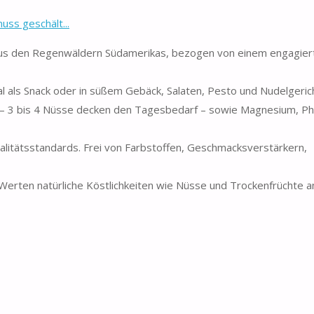
ss geschält...
den Regenwäldern Südamerikas, bezogen von einem engagiert
l als Snack oder in süßem Gebäck, Salaten, Pesto und Nudelgeric
 – 3 bis 4 Nüsse decken den Tagesbedarf – sowie Magnesium, P
tätsstandards. Frei von Farbstoffen, Geschmacksverstärkern,
erten natürliche Köstlichkeiten wie Nüsse und Trockenfrüchte a