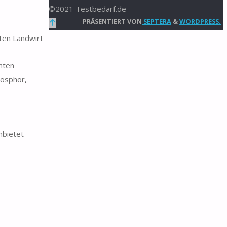
©2021 Testbedarf.de
Zurück
PRÄSENTIERT VON
SEPTERA
&
WORDPRESS.
nach
en Landwirt
oben
hten
hosphor,
nbietet