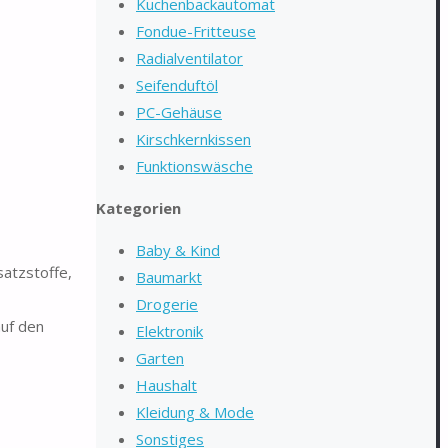
Kuchenbackautomat
Fondue-Fritteuse
Radialventilator
Seifenduftöl
PC-Gehäuse
Kirschkernkissen
Funktionswäsche
Kategorien
Baby & Kind
satzstoffe,
Baumarkt
Drogerie
uf den
Elektronik
Garten
Haushalt
Kleidung & Mode
Sonstiges