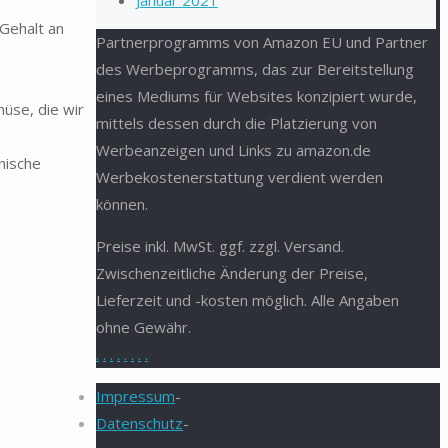
Januar 2021
Gehalt an
Partnerprogramms von Amazon EU und Partner
des Werbeprogramms, das zur Bereitstellung
eines Mediums für Websites konzipiert wurde,
müse, die wir
mittels dessen durch die Platzierung von
Werbeanzeigen und Links zu amazon.de
nische
Werbekostenerstattung verdient werden
können.
Preise inkl. MwSt. ggf. zzgl. Versand.
Zwischenzeitliche Änderung der Preise,
Lieferzeit und -kosten möglich. Alle Angaben
ohne Gewähr.
.
.
.
.
.
.
.
.
Impressum
-
Datenschutz
-