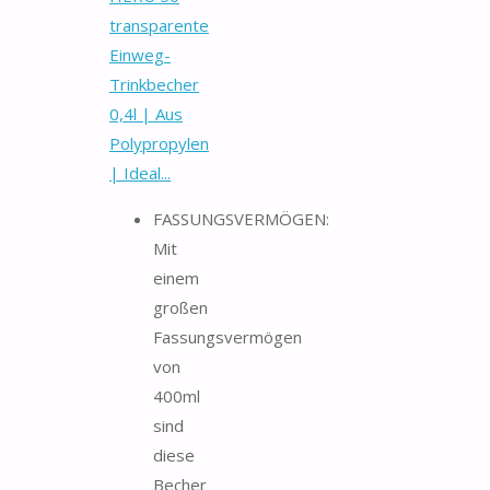
transparente
Einweg-
Trinkbecher
0,4l | Aus
Polypropylen
| Ideal...
FASSUNGSVERMÖGEN:
Mit
einem
großen
Fassungsvermögen
von
400ml
sind
diese
Becher