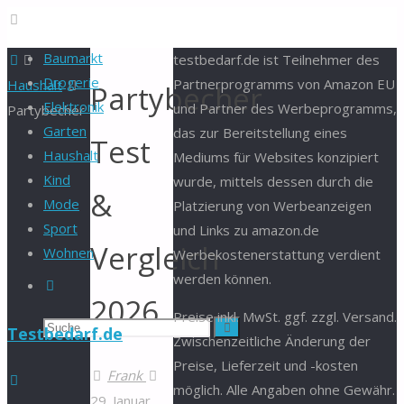
Baumarkt
Start
testbedarf.de ist Teilnehmer des
Drogerie
Partnerprogramms von Amazon EU
Haushalt
Partybecher
Elektronik
und Partner des Werbeprogramms,
Partybecher
Garten
das zur Bereitstellung eines
Test
Haushalt
Mediums für Websites konzipiert
Kind
wurde, mittels dessen durch die
&
Mode
Platzierung von Werbeanzeigen
Sport
und Links zu amazon.de
Vergleich
Wohnen
Werbekostenerstattung verdient
werden können.
Suche
2026
Preise inkl. MwSt. ggf. zzgl. Versand.
Suchen
Suche
Testbedarf.de
Zwischenzeitliche Änderung der
Preise, Lieferzeit und -kosten
nach:
Frank
möglich. Alle Angaben ohne Gewähr.
29. Januar