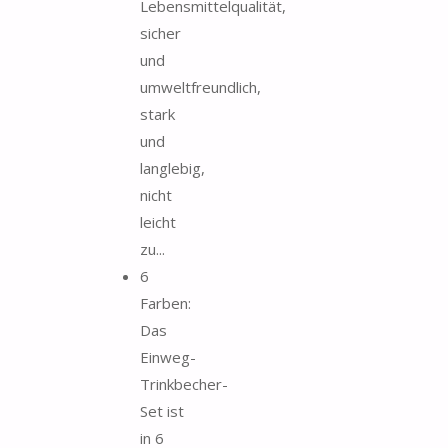
Lebensmittelqualität,
sicher
und
umweltfreundlich,
stark
und
langlebig,
nicht
leicht
zu...
6
Farben:
Das
Einweg-
Trinkbecher-
Set ist
in 6