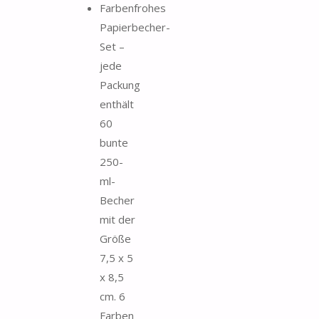
Farbenfrohes
Papierbecher-
Set –
jede
Packung
enthält
60
bunte
250-
ml-
Becher
mit der
Größe
7,5 x 5
x 8,5
cm. 6
Farben