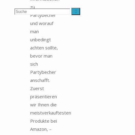
zu
Suchen
Suche
Partybecher
und worauf
nach:
man
unbedingt
achten sollte,
bevor man
sich
Partybecher
anschafft.
Zuerst
präsentieren
wir Ihnen die
meistverkauftesten
Produkte bei
Amazon, –