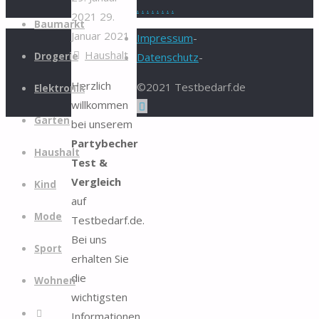
.
.
.
.
.
.
.
.
2021
29.
Zum
Baumarkt
Januar 2021
Inhalt
Impressum
-
Haushalt
springen
Drogerie
Datenschutz
-
Herzlich
©2021 Testbedarf.de
Elektronik
willkommen
Zurück
Garten
bei unserem
nach
Partybecher
oben
Haushalt
Test &
Vergleich
Kind
auf
Mode
Testbedarf.de.
Bei uns
Sport
erhalten Sie
die
Wohnen
wichtigsten
Suche
Informationen