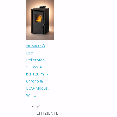
NEMAXX®
PC5
Pelletofen
5,3 kW A+
bis 120 m³ –
Chrono &
ECO-Modus,
WiFi...
✅
EFFIZIENTE