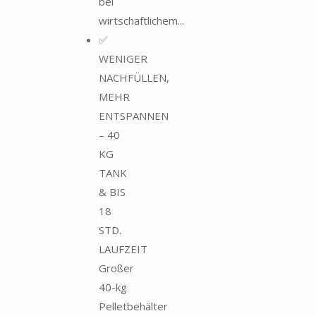
bei
wirtschaftlichem...
✅
WENIGER
NACHFÜLLEN,
MEHR
ENTSPANNEN
– 40
KG
TANK
& BIS
18
STD.
LAUFZEIT
Großer
40-kg
Pelletbehälter