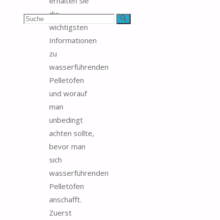
erhalten Sie
die
Suchen
Suche
wichtigsten
nach:
Informationen
zu
wasserführenden
Pelletöfen
und worauf
man
unbedingt
achten sollte,
bevor man
sich
wasserführenden
Pelletöfen
anschafft.
Zuerst