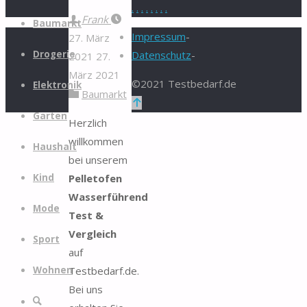
.
.
.
.
.
.
.
.
Zum
Frank
Baumarkt
Inhalt
Impressum
-
27. März
springen
Drogerie
Datenschutz
-
2021
27.
März 2021
©2021 Testbedarf.de
Elektronik
Baumarkt
Zurück
Garten
nach
Herzlich
oben
willkommen
Haushalt
bei unserem
Pelletofen
Kind
Wasserführend
Mode
Test &
Vergleich
Sport
auf
Testbedarf.de.
Wohnen
Bei uns
Suche