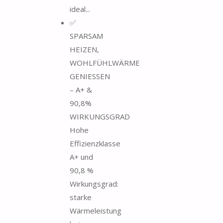
ideal...
✅
SPARSAM
HEIZEN,
WOHLFÜHLWÄRME
GENIESSEN
– A+ &
90,8%
WIRKUNGSGRAD
Hohe
Effizienzklasse
A+ und
90,8 %
Wirkungsgrad:
starke
Wärmeleistung