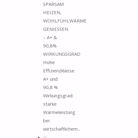
SPARSAM
HEIZEN,
WOHLFÜHLWÄRME
GENIESSEN
– A+ &
90,8%
WIRKUNGSGRAD
Hohe
Effizienzklasse
A+ und
90,8 %
Wirkungsgrad:
starke
Wärmeleistung
bei
wirtschaftlichem...
✅