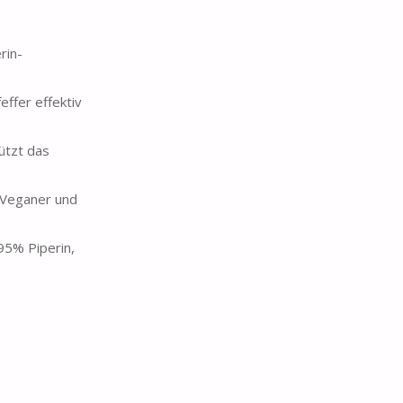
rin-
ffer effektiv
ützt das
r Veganer und
95% Piperin,