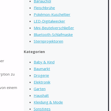
Bärlauchöl
Fleischbrühe
Pokémon-Kuscheltier
LED-Digitalwecker
Mini-Beutelverschließer
Bluetooth-Schlafmaske
Sternprojektoren
Kategorien
ner
Baby & Kind
Baumarkt
ption zu
Drogerie
Elektronik
von einem
Garten
Haushalt
Kleidung & Mode
Sonstiges