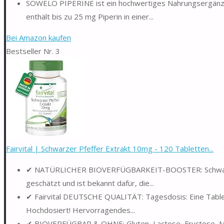
SOWELO PIPERINE ist ein hochwertiges Nahrungsergänzung
enthält bis zu 25 mg Piperin in einer...
Bei Amazon kaufen
Bestseller Nr. 3
Fairvital | Schwarzer Pfeffer Extrakt 10mg - 120 Tabletten...
✔ NATÜRLICHER BIOVERFÜGBARKEIT-BOOSTER: Schwarzer Pfe
geschätzt und ist bekannt dafür, die...
✔ Fairvital DEUTSCHE QUALITÄT: Tagesdosis: Eine Tablet
Hochdosiert! Hervorragendes...
✔ BIOVERFÜGBAR & OHNE: Gluten, Lactose, Fructose, Magn