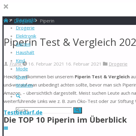
Baumarkt
Start
Drogerie
Piperin
Drogerie
Elektronik
Piperin Test & Vergleich 20
Garten
Haushalt
Kind
Frank
16. Februar 2021
16. Februar 2021
Drogerie
Mode
Herzlich willkommen bei unserem
Piperin Test & Vergleich
auf
Sport
und worauf man unbedingt achten sollte, bevor man sich Piperin
Wohnen
Amazon, – übersichtlich dargestellt. Meist suchen Leute auch n
Suche
weiterführende Links wie z. B. zum Öko-Test oder zur Stiftung
Suchen
Suche
Testbedarf.de
Die TOP 10 Piperin im Überblick
nach: