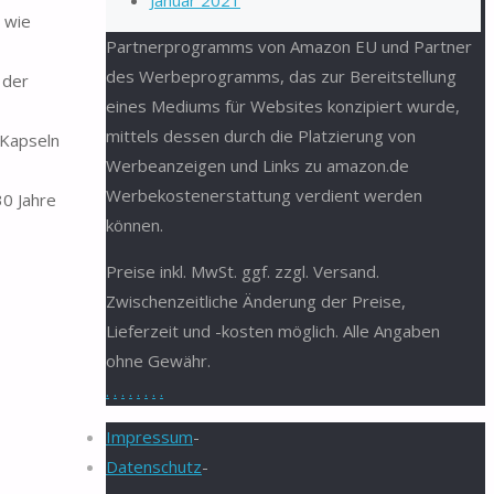
Januar 2021
, wie
Partnerprogramms von Amazon EU und Partner
des Werbeprogramms, das zur Bereitstellung
 der
eines Mediums für Websites konzipiert wurde,
mittels dessen durch die Platzierung von
 Kapseln
Werbeanzeigen und Links zu amazon.de
Werbekostenerstattung verdient werden
30 Jahre
können.
Preise inkl. MwSt. ggf. zzgl. Versand.
Zwischenzeitliche Änderung der Preise,
Lieferzeit und -kosten möglich. Alle Angaben
ohne Gewähr.
.
.
.
.
.
.
.
.
Impressum
-
Datenschutz
-