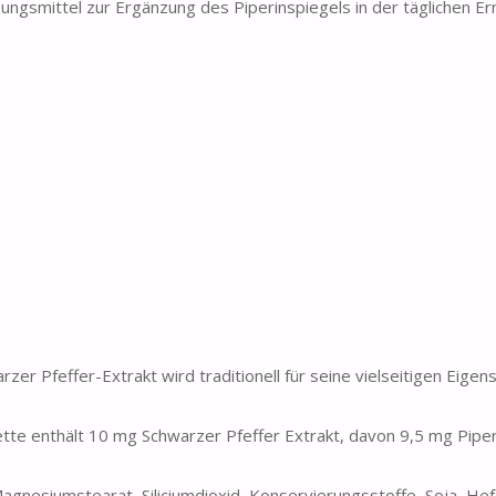
smittel zur Ergänzung des Piperinspiegels in der täglichen Er
ffer-Extrakt wird traditionell für seine vielseitigen Eigens
te enthält 10 mg Schwarzer Pfeffer Extrakt, davon 9,5 mg Piper
esiumstearat, Siliciumdioxid, Konservierungsstoffe, Soja, Hefe