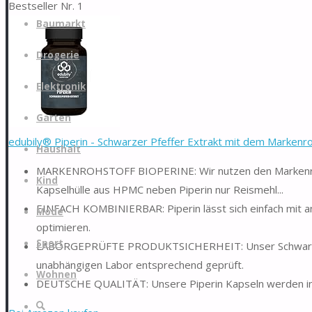
Bestseller Nr. 1
Zum
Baumarkt
Inhalt
springen
Drogerie
Elektronik
Garten
edubily® Piperin - Schwarzer Pfeffer Extrakt mit dem Markenroh
Haushalt
MARKENROHSTOFF BIOPERINE: Wir nutzen den Markenrohst
Kind
Kapselhülle aus HPMC neben Piperin nur Reismehl...
EINFACH KOMBINIERBAR: Piperin lässt sich einfach mit 
Mode
optimieren.
Sport
LABORGEPRÜFTE PRODUKTSICHERHEIT: Unser Schwarzer Pf
unabhängigen Labor entsprechend geprüft.
Wohnen
DEUTSCHE QUALITÄT: Unsere Piperin Kapseln werden in D
Suche