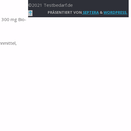
©2021 Testbedarf.de
Zurück
PRÄSENTIERT VON
SEPTERA
&
WORDPRESS.
 300 mg Bio-
nach
oben
nmittel,