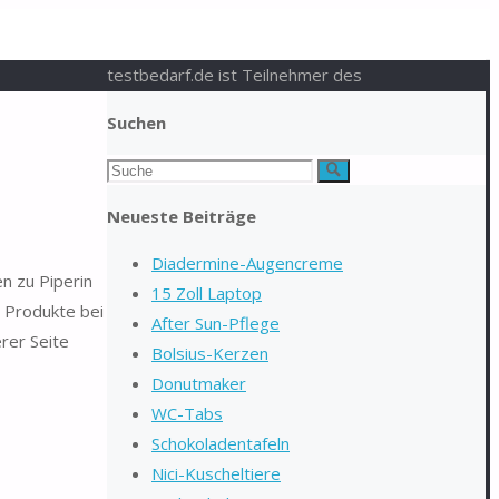
testbedarf.de ist Teilnehmer des
Suchen
Suchen
Suche
nach:
Neueste Beiträge
Diadermine-Augencreme
en zu Piperin
15 Zoll Laptop
n Produkte bei
After Sun-Pflege
rer Seite
Bolsius-Kerzen
Donutmaker
WC-Tabs
Schokoladentafeln
Nici-Kuscheltiere