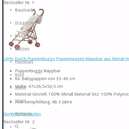
Bestseller Nr. 1
Zum
Baumarkt
Inhalt
springen
Drogerie
Elektronik
Garten
Little Dutch Puppenbuggy Puppenwagen klappbar aus Metall mit 
Haushalt
Puppenbuggy klappbar
Kind
für Babypuppen von 33-46 cm
Maße: 47x26,5x56,5 cm
Mode
Material Gestell: 100% Metall Material Sitz: 100% Polyes
Sport
Altersempfehlung: Ab 3 Jahre
Bei Amazon kaufen
Wohnen
Bestseller Nr. 2
Suche