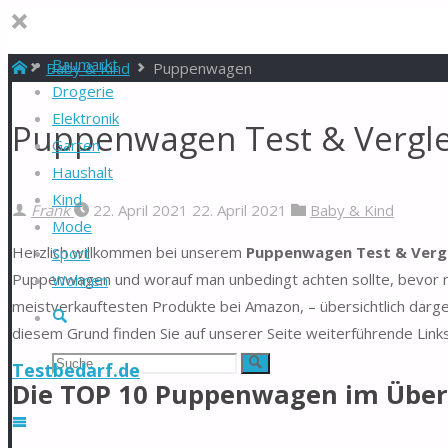
Baumarkt
Start
Baby & Kind
Puppenwagen
Drogerie
Elektronik
Puppenwagen Test & Vergle
Garten
Haushalt
Kind
Frank
22. April 2021
22. April 2021
Baby & Kind
Mode
Herzlich willkommen bei unserem
Puppenwagen Test & Vergl
Sport
Puppenwagen und worauf man unbedingt achten sollte, bevor m
Wohnen
meistverkauftesten Produkte bei Amazon, – übersichtlich darg
Suche
diesem Grund finden Sie auf unserer Seite weiterführende Link
Suchen
Suche
Testbedarf.de
Die TOP 10 Puppenwagen im Über
nach: