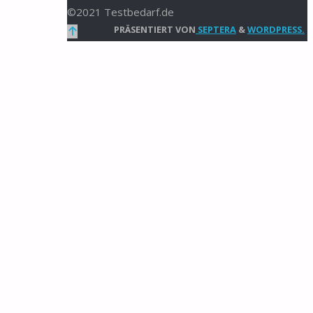
©2021 Testbedarf.de
Zurück
PRÄSENTIERT VON
SEPTERA
&
WORDPRESS.
nach
oben