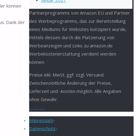
Januar 2021
der können
Partnerprogramms von Amazon EU und Partner
des Werbeprogramms, das zur Bereitstellung
us. Dank der
eines Mediums für Websites konzipiert wurde,
mittels dessen durch die Platzierung von
Werbeanzeigen und Links zu amazon.de
Werbekostenerstattung verdient werden
können.
Preise inkl. MwSt. ggf. zzgl. Versand.
Zwischenzeitliche Änderung der Preise,
Lieferzeit und -kosten möglich. Alle Angaben
ohne Gewähr.
.
.
.
.
.
.
.
.
Impressum
-
Datenschutz
-