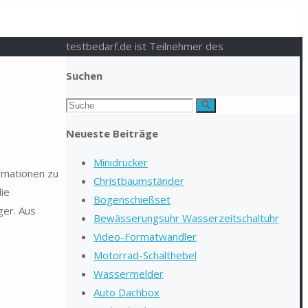
testbedarf.de ist Teilnehmer des
Suchen
Suchen
Suche
nach:
Neueste Beiträge
Minidrucker
ormationen zu
Christbaumständer
ie
Bogenschießset
ger. Aus
Bewässerungsuhr Wasserzeitschaltuhr
Video-Formatwandler
Motorrad-Schalthebel
Wassermelder
Auto Dachbox