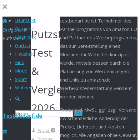
Baumarkt
Start
testbedarf.de ist Teilnehmer des
Drogerie
Partnerprogramms von Amazon EU
Drogerie
Putzstein
Elektronik
und Partner des Werbeprogramms,
Putzstein
Garten
das zur Bereitstellung eines
Test
Haushalt
Mediums für Websites konzipiert
Kind
wurde, mittels dessen durch die
&
Mode
Platzierung von Werbeanzeigen
Sport
und Links zu amazon.de
Vergleich
Wohnen
Werbekostenerstattung verdient
werden können.
Suche
2026
Preise inkl. MwSt. ggf. zzgl. Versand.
Suchen
Suche
Testbedarf.de
Zwischenzeitliche Änderung der
Preise, Lieferzeit und -kosten
nach:
Frank
möglich. Alle Angaben ohne Gewähr.
4. Februar