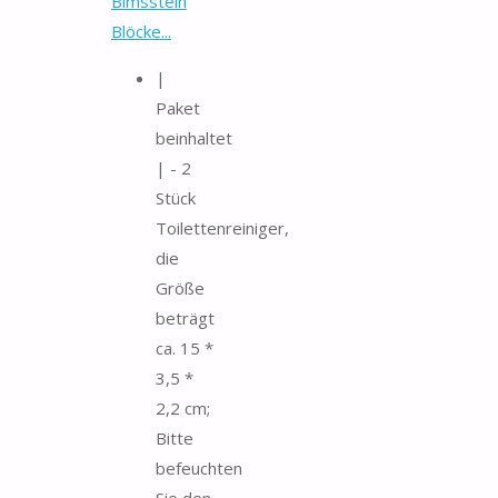
Bimsstein
Blöcke...
|
Paket
beinhaltet
| - 2
Stück
Toilettenreiniger,
die
Größe
beträgt
ca. 15 *
3,5 *
2,2 cm;
Bitte
befeuchten
Sie den