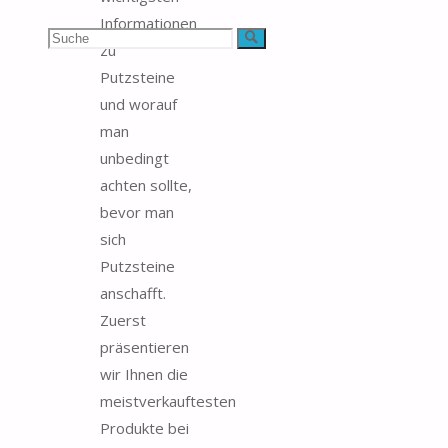
Informationen
Suchen
Suche
zu
Putzsteine
nach:
und worauf
man
unbedingt
achten sollte,
bevor man
sich
Putzsteine
anschafft.
Zuerst
präsentieren
wir Ihnen die
meistverkauftesten
Produkte bei