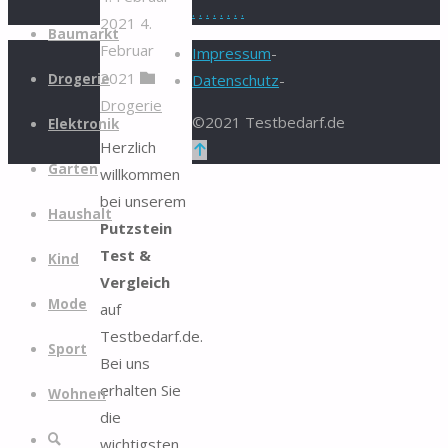
.
.
.
.
.
.
.
.
2021
4.
Zum
Baumarkt
Februar
Inhalt
Impressum
-
2021
springen
Drogerie
Datenschutz
-
Drogerie
©2021 Testbedarf.de
Elektronik
Herzlich
Zurück
Garten
willkommen
nach
bei unserem
oben
Haushalt
Putzstein
Test &
Kind
Vergleich
Mode
auf
Testbedarf.de.
Sport
Bei uns
erhalten Sie
Wohnen
die
Suche
wichtigsten