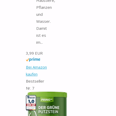
Haustiere,
Pflanzen
und
Wasser.
Damit
ist es
im...
3,99 EUR
Bei Amazon
kaufen
Bestseller
Nr. 7