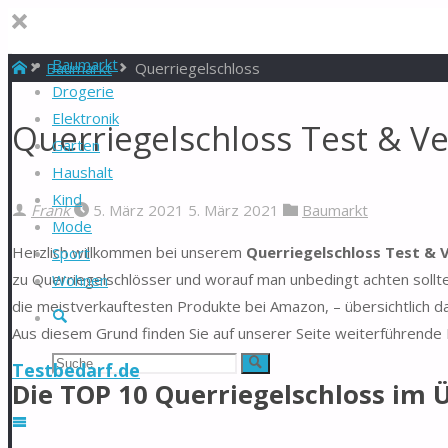
Baumarkt
Start
Baumarkt
Querriegelschloss
Drogerie
Elektronik
Querriegelschloss Test & Ve
Garten
Haushalt
Kind
Frank
5. März 2021
5. März 2021
Baumarkt
Mode
Herzlich willkommen bei unserem
Querriegelschloss Test & V
Sport
zu Querriegelschlösser und worauf man unbedingt achten sollte
Wohnen
die meistverkauftesten Produkte bei Amazon, – übersichtlich d
Suche
Aus diesem Grund finden Sie auf unserer Seite weiterführende 
Suchen
Suche
Testbedarf.de
Die TOP 10 Querriegelschloss im 
nach: