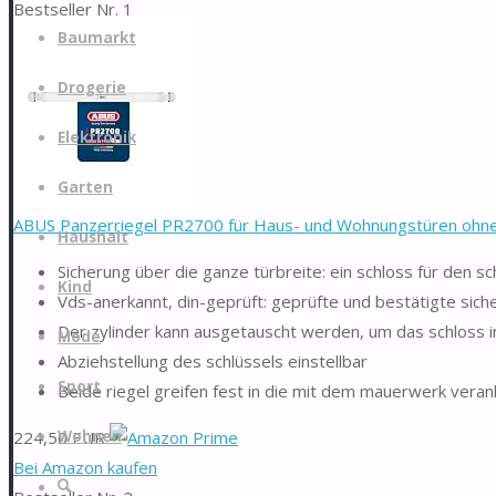
Bestseller Nr. 1
Zum
Baumarkt
Inhalt
springen
Drogerie
Elektronik
Garten
ABUS Panzerriegel PR2700 für Haus- und Wohnungstüren ohne Z
Haushalt
Sicherung über die ganze türbreite: ein schloss für den s
Kind
Vds-anerkannt, din-geprüft: geprüfte und bestätigte sich
Der zylinder kann ausgetauscht werden, um das schloss in
Mode
Abziehstellung des schlüssels einstellbar
Sport
Beide riegel greifen fest in die mit dem mauerwerk veran
224,50 EUR
Wohnen
Bei Amazon kaufen
Suche