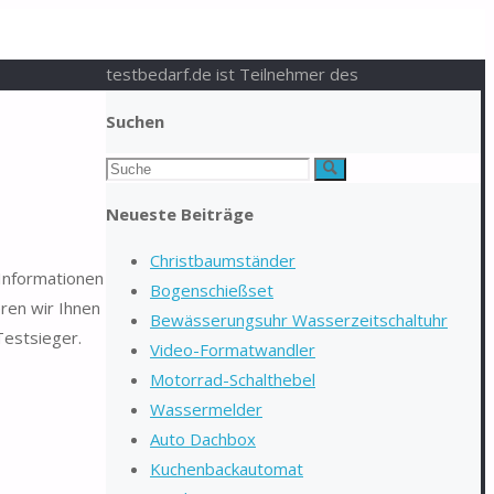
testbedarf.de ist Teilnehmer des
Suchen
Suchen
Suche
nach:
Neueste Beiträge
Christbaumständer
 Informationen
Bogenschießset
ren wir Ihnen
Bewässerungsuhr Wasserzeitschaltuhr
Testsieger.
Video-Formatwandler
Motorrad-Schalthebel
Wassermelder
Auto Dachbox
Kuchenbackautomat