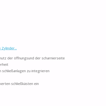
ylinder...
chutz der öffnungsund der scharnierseite
erheit
 schließanlagen zu integrieren
kerten schließkästen ein