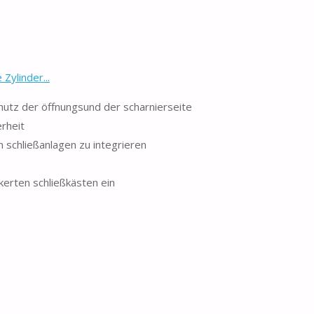
ylinder...
chutz der öffnungsund der scharnierseite
erheit
 schließanlagen zu integrieren
kerten schließkästen ein