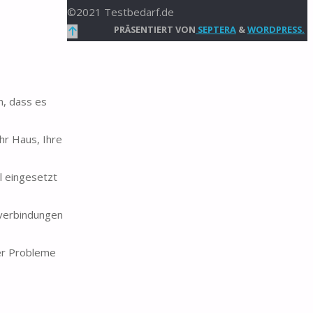
©2021 Testbedarf.de
Zurück
PRÄSENTIERT VON
SEPTERA
&
WORDPRESS.
nach
oben
n, dass es
hr Haus, Ihre
ll eingesetzt
sverbindungen
er Probleme