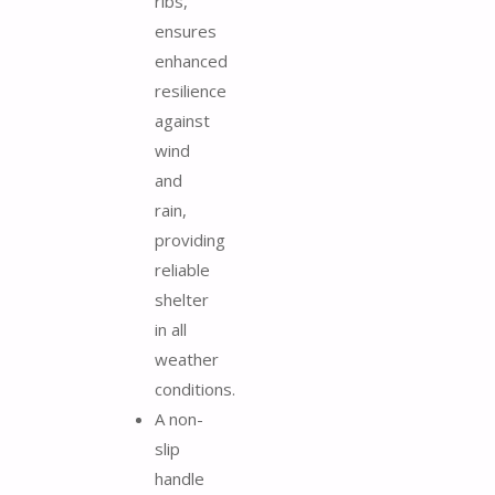
ribs,
ensures
enhanced
resilience
against
wind
and
rain,
providing
reliable
shelter
in all
weather
conditions.
A non-
slip
handle