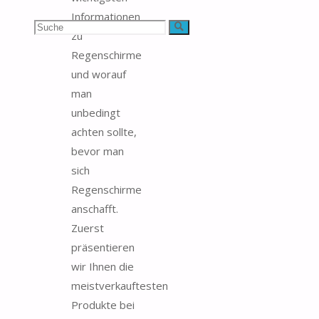
Informationen
Suchen
Suche
zu
Regenschirme
nach:
und worauf
man
unbedingt
achten sollte,
bevor man
sich
Regenschirme
anschafft.
Zuerst
präsentieren
wir Ihnen die
meistverkauftesten
Produkte bei