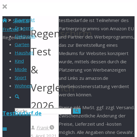
Baumarkt
Start
testbedarf.de ist Teilnehmer des
Sport &
Drogerie
Partnerprogramms von Amazon EU
Freizeit
Regenschirm
Elektronik
und Partner des Werbeprogramms,
Regenschirm
Garten
das zur Bereitstellung eines
Test
Haushalt
Mediums für Websites konzipiert
Kind
wurde, mittels dessen durch die
&
Mode
Platzierung von Werbeanzeigen
Sport
und Links zu amazon.de
Vergleich
Wohnen
Werbekostenerstattung verdient
werden können.
Suche
2026
Preise inkl. MwSt. ggf. zzgl. Versand.
Suchen
Suche
Testbedarf.de
Zwischenzeitliche Änderung der
Preise, Lieferzeit und -kosten
nach:
Frank
möglich. Alle Angaben ohne Gewähr.
5. April 2021