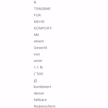
&
TRAGBAR
FÜR
MEHR
KOMFORT:
Mit
einem
Gewicht
von
unter
1,1 lb
(˜500
g)
kombiniert
dieser
faltbare
Regenschirm