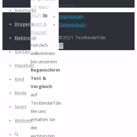
.
.
.
.
.
.
.
.
17. März
Zum
Baumarkt
2021
Inhalt
Impressum
-
Sport &
springen
Drogerie
Datenschutz
-
Freizeit
©2021 Testbedarf.de
Elektronik
Herzlich
Zurück
Garten
willkommen
nach
bei unserem
oben
Haushalt
Regenschirm
Test &
Kind
Vergleich
Mode
auf
Testbedarf.de.
Sport
Bei uns
erhalten Sie
Wohnen
die
Suche
wichtigsten