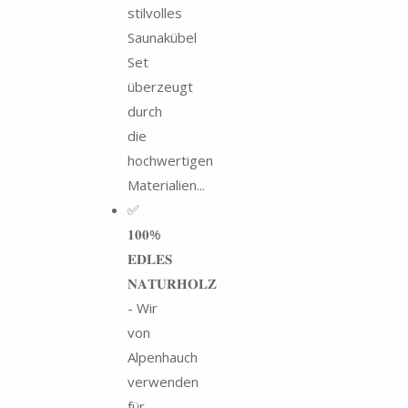
stilvolles
Saunakübel
Set
überzeugt
durch
die
hochwertigen
Materialien...
✅
𝟏𝟎𝟎%
𝐄𝐃𝐋𝐄𝐒
𝐍𝐀𝐓𝐔𝐑𝐇𝐎𝐋𝐙
- Wir
von
Alpenhauch
verwenden
für