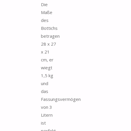
Die
Maße
des
Bottichs
betragen
28 x 27
x 21
cm, er
wiegt
1,5 kg
und
das
Fassungsvermögen
von 3
Litern
ist
perfekt