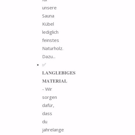
unsere
Sauna
Kübel
lediglich
feinstes
Naturholz.
Dazu...
✅
𝐋𝐀𝐍𝐆𝐋𝐄𝐁𝐈𝐆𝐄𝐒
𝐌𝐀𝐓𝐄𝐑𝐈𝐀𝐋
- Wir
sorgen
dafür,
dass
du
jahrelange