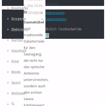
.
.
.
.
.
.
.
.
1. Mai 2026
Zum
Baumarkt
Drogerie
Inhalt
Impressum
-
springen
Drogerie
Datenschutz
-
Saunakübel
sind
©2021 Testbedarf.de
Elektronik
traditionelle
Zurück
Garten
Zubehörteile
nach
für den
oben
Haushalt
Saunagang,
die nicht nur
Kind
das optische
Mode
Ambiente
unterstreichen,
Sport
sondern auch
den echten
Wohnen
Sauna-
Suche
Erlebniswert