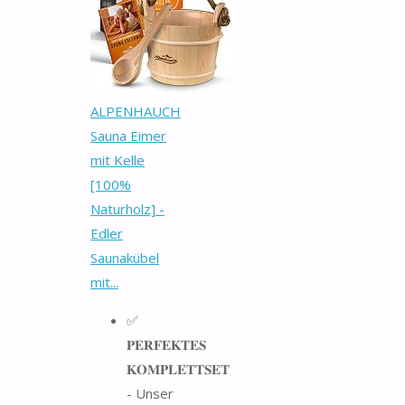
ALPENHAUCH
Sauna Eimer
mit Kelle
[100%
Naturholz] -
Edler
Saunakübel
mit...
✅
𝐏𝐄𝐑𝐅𝐄𝐊𝐓𝐄𝐒
𝐊𝐎𝐌𝐏𝐋𝐄𝐓𝐓𝐒𝐄𝐓
- Unser