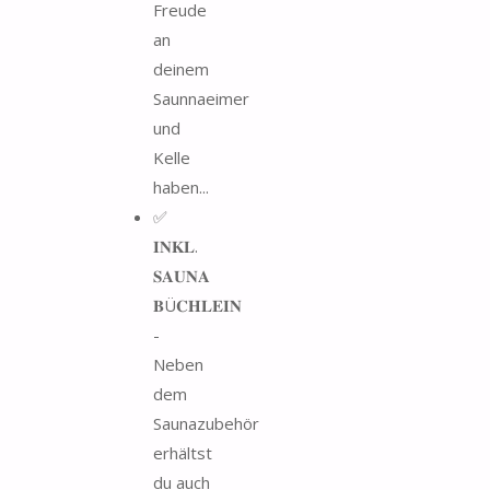
Freude
an
deinem
Saunnaeimer
und
Kelle
haben...
✅
𝐈𝐍𝐊𝐋.
𝐒𝐀𝐔𝐍𝐀
𝐁Ü𝐂𝐇𝐋𝐄𝐈𝐍
-
Neben
dem
Saunazubehör
erhältst
du auch