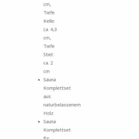
cm,
Tiefe
Kelle:
ca. 4,3
cm,
Tiefe
Stiel:
ca. 2
cm
Sauna
Komplettset
aus
naturbelassenem
Holz
Sauna
Komplettset
für