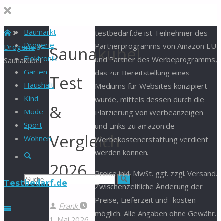
Baumarkt
Start
testbedarf.de ist Teilnehmer des
Drogerie
Partnerprogramms von Amazon EU
Drogerie
Saunakübel
Elektronik
und Partner des Werbeprogramms,
Saunakübel
Garten
das zur Bereitstellung eines
Test
Haushalt
Mediums für Websites konzipiert
Kind
wurde, mittels dessen durch die
&
Mode
Platzierung von Werbeanzeigen
Sport
und Links zu amazon.de
Vergleich
Wohnen
Werbekostenerstattung verdient
werden können.
Suche
2026
Preise inkl. MwSt. ggf. zzgl. Versand.
Suchen
Suche
Testbedarf.de
Zwischenzeitliche Änderung der
Preise, Lieferzeit und -kosten
nach:
Frank
möglich. Alle Angaben ohne Gewähr.
1. Mai 2026