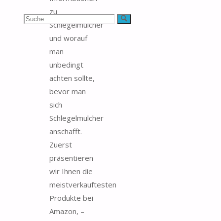
zu
Suchen
Suche
Schlegelmulcher
und worauf
nach:
man
unbedingt
achten sollte,
bevor man
sich
Schlegelmulcher
anschafft.
Zuerst
präsentieren
wir Ihnen die
meistverkauftesten
Produkte bei
Amazon, –