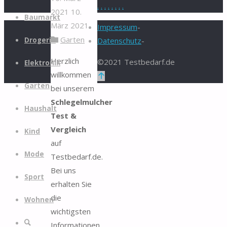
.
.
.
.
.
.
.
.
2021
10.
Zum
Baumarkt
März 2021
Inhalt
Impressum
-
Garten
springen
Drogerie
Datenschutz
-
Herzlich
©2021 Testbedarf.de
Elektronik
willkommen
Zurück
Garten
bei unserem
nach
Schlegelmulcher
oben
Haushalt
Test &
Vergleich
Kind
auf
Mode
Testbedarf.de.
Bei uns
Sport
erhalten Sie
die
Wohnen
wichtigsten
Suche
Informationen