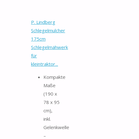
P. Lindberg
Schlegelmulcher
175cm
Schlegelmähwerk
für
kleintraktor...
Kompakte
Maße
(190 x
78 x 95
cm),
inkl.
Gelenkwelle
–