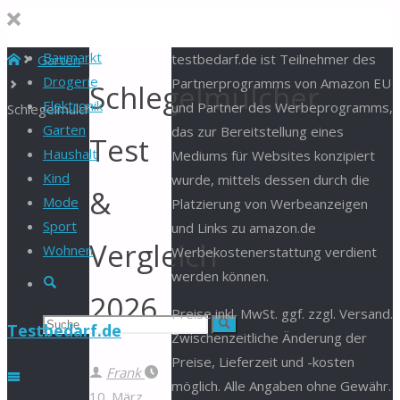
Baumarkt
Start
testbedarf.de ist Teilnehmer des
Garten
Drogerie
Partnerprogramms von Amazon EU
Schlegelmulcher
Elektronik
und Partner des Werbeprogramms,
Schlegelmulcher
Garten
das zur Bereitstellung eines
Test
Haushalt
Mediums für Websites konzipiert
Kind
wurde, mittels dessen durch die
&
Mode
Platzierung von Werbeanzeigen
Sport
und Links zu amazon.de
Vergleich
Wohnen
Werbekostenerstattung verdient
werden können.
Suche
2026
Preise inkl. MwSt. ggf. zzgl. Versand.
Suchen
Suche
Testbedarf.de
Zwischenzeitliche Änderung der
Preise, Lieferzeit und -kosten
nach:
Frank
möglich. Alle Angaben ohne Gewähr.
10. März