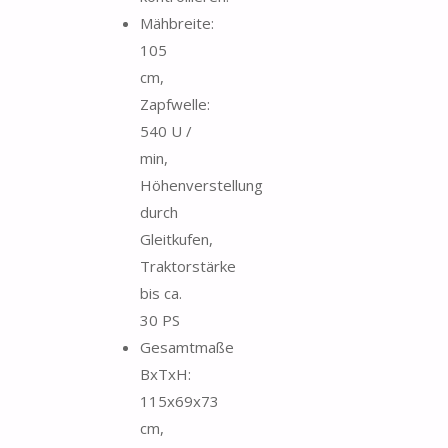
Mähbreite:
105
cm,
Zapfwelle:
540 U /
min,
Höhenverstellung
durch
Gleitkufen,
Traktorstärke
bis ca.
30 PS
Gesamtmaße
BxTxH:
115x69x73
cm,