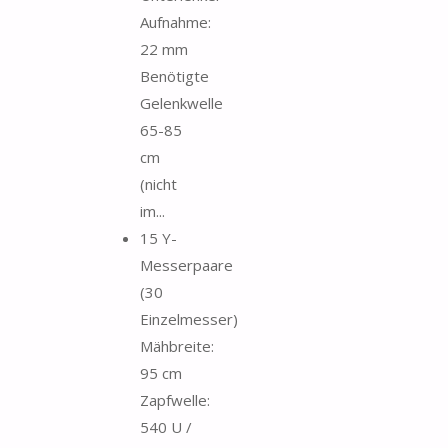
Aufnahme:
22 mm
Benötigte
Gelenkwelle
65-85
cm
(nicht
im...
15 Y-
Messerpaare
(30
Einzelmesser)
Mähbreite:
95 cm
Zapfwelle:
540 U /