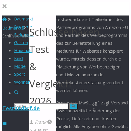
Baumarkt
Start
testbedarf.de ist Teilnehmer des
Drogerie
Partnerprogramms von Amazon EU
Baumarkt
Schlüsselhaken
Elektronik
und Partner des Werbeprogramms,
Schlüsselhaken
Garten
das zur Bereitstellung eines
Test
Haushalt
Mediums für Websites konzipiert
Kind
wurde, mittels dessen durch die
&
Mode
Platzierung von Werbeanzeigen
Sport
und Links zu amazon.de
Vergleich
Wohnen
Werbekostenerstattung verdient
werden können.
Suche
2026
Preise inkl. MwSt. ggf. zzgl. Versand.
Suchen
Suche
Testbedarf.de
Zwischenzeitliche Änderung der
Preise, Lieferzeit und -kosten
nach:
Frank
möglich. Alle Angaben ohne Gewähr.
5. August