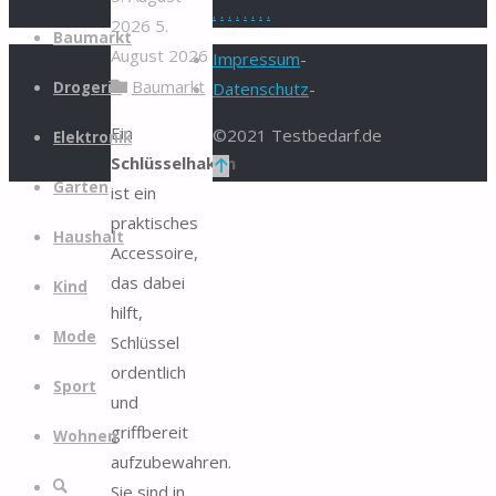
.
.
.
.
.
.
.
.
2026
5.
Zum
Baumarkt
August 2026
Inhalt
Impressum
-
Baumarkt
springen
Drogerie
Datenschutz
-
Ein
©2021 Testbedarf.de
Elektronik
Schlüsselhaken
Zurück
Garten
ist ein
nach
praktisches
oben
Haushalt
Accessoire,
das dabei
Kind
hilft,
Mode
Schlüssel
ordentlich
Sport
und
griffbereit
Wohnen
aufzubewahren.
Suche
Sie sind in