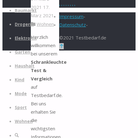
.
.
.
.
.
.
.
.
2021
17.
Zum
Baumarkt
März 2021
Inhalt
Impressum
-
Wohnen
springen
Drogerie
Datenschutz
-
Herzlich
©2021 Testbedarf.de
Elektronik
willkommen
Zurück
Garten
bei unserem
nach
Schrankleuchte
oben
Haushalt
Test &
Vergleich
Kind
auf
Mode
Testbedarf.de.
Bei uns
Sport
erhalten Sie
die
Wohnen
wichtigsten
Suche
Informationen