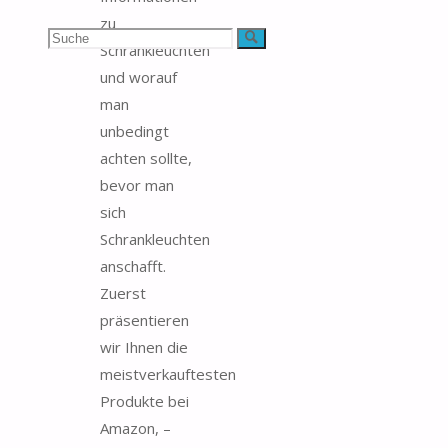
zu
Suchen
Suche
Schrankleuchten
und worauf
nach:
man
unbedingt
achten sollte,
bevor man
sich
Schrankleuchten
anschafft.
Zuerst
präsentieren
wir Ihnen die
meistverkauftesten
Produkte bei
Amazon, –