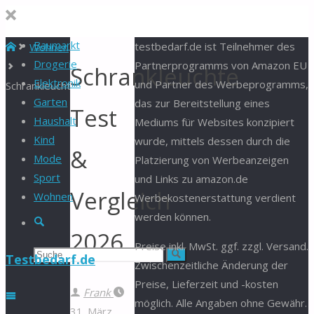
Baumarkt
Start
testbedarf.de ist Teilnehmer des
Wohnen
Drogerie
Partnerprogramms von Amazon EU
Schrankleuchte
Elektronik
und Partner des Werbeprogramms,
Schrankleuchte
Garten
das zur Bereitstellung eines
Test
Haushalt
Mediums für Websites konzipiert
Kind
wurde, mittels dessen durch die
&
Mode
Platzierung von Werbeanzeigen
Sport
und Links zu amazon.de
Vergleich
Wohnen
Werbekostenerstattung verdient
werden können.
Suche
2026
Preise inkl. MwSt. ggf. zzgl. Versand.
Suchen
Suche
Testbedarf.de
Zwischenzeitliche Änderung der
Preise, Lieferzeit und -kosten
nach:
Frank
möglich. Alle Angaben ohne Gewähr.
31. März