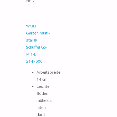
Nr. 7
WOLF
Garten multi-
star®
Schuffel GS-
M 14;
2147000
Arbeitsbreite
14 cm
Leichte
Böden
mühelos
jäten
durch