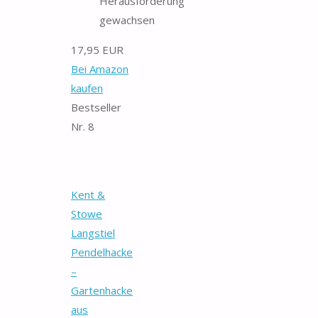
Herausforderung
gewachsen
17,95 EUR
Bei Amazon
kaufen
Bestseller
Nr. 8
Kent &
Stowe
Langstiel
Pendelhacke
–
Gartenhacke
aus