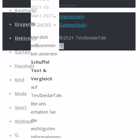
.
.
.
.
.
.
.
.
2021
10.
Zum
Baumarkt
März 2021
Inhalt
Impressum
-
Garten
springen
Drogerie
Datenschutz
-
Herzlich
©2021 Testbedarf.de
Elektronik
willkommen
Zurück
Garten
bei unserem
nach
Schuffel
oben
Haushalt
Test &
Vergleich
Kind
auf
Mode
Testbedarf.de.
Bei uns
Sport
erhalten Sie
die
Wohnen
wichtigsten
Suche
Informationen