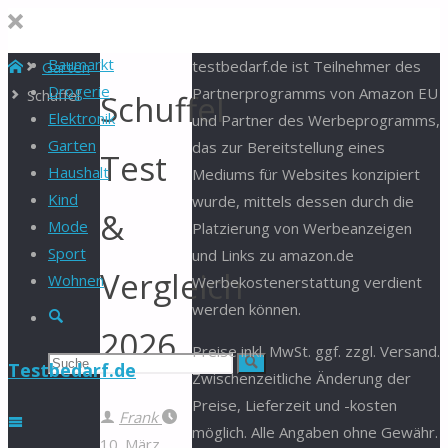
Baumarkt
Start
testbedarf.de ist Teilnehmer des
Garten
Drogerie
Partnerprogramms von Amazon EU
Schuffel
Schuffel
Elektronik
und Partner des Werbeprogramms,
Garten
das zur Bereitstellung eines
Test
Haushalt
Mediums für Websites konzipiert
Kind
wurde, mittels dessen durch die
&
Mode
Platzierung von Werbeanzeigen
Sport
und Links zu amazon.de
Vergleich
Wohnen
Werbekostenerstattung verdient
werden können.
Suche
2026
Preise inkl. MwSt. ggf. zzgl. Versand.
Suchen
Suche
Testbedarf.de
Zwischenzeitliche Änderung der
Preise, Lieferzeit und -kosten
nach:
Frank
möglich. Alle Angaben ohne Gewähr.
10. März