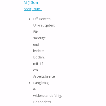
M (15cm
breit, zum...
Effizientes
Unkrautjäten:
Für
sandige
und
leichte
Böden,
mit 15
cm
Arbeitsbreite
Langlebig
&
widerstandsfähig:
Besonders