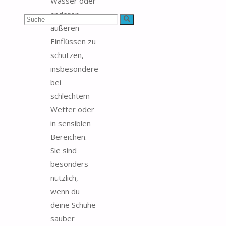
Wasser oder
anderen
Suchen
Suche
äußeren
nach:
Einflüssen zu
schützen,
insbesondere
bei
schlechtem
Wetter oder
in sensiblen
Bereichen.
Sie sind
besonders
nützlich,
wenn du
deine Schuhe
sauber