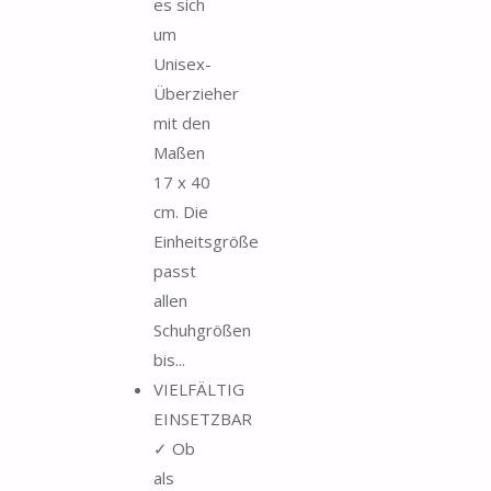
es sich
um
Unisex-
Überzieher
mit den
Maßen
17 x 40
cm. Die
Einheitsgröße
passt
allen
Schuhgrößen
bis...
VIELFÄLTIG
EINSETZBAR
✓ Ob
als