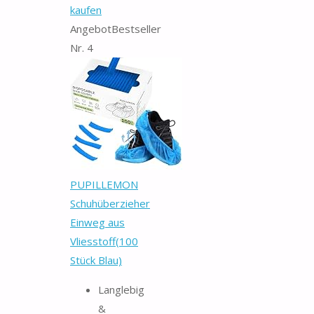
kaufen
Angebot
Bestseller
Nr. 4
PUPILLEMON
Schuhüberzieher
Einweg aus
Vliesstoff(100
Stück Blau)
Langlebig
&