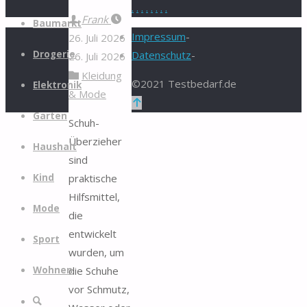
.
.
.
.
.
.
.
.
Zum
Frank
Baumarkt
Inhalt
Impressum
-
26. Juli 2026
springen
Drogerie
Datenschutz
-
26. Juli 2026
Kleidung
©2021 Testbedarf.de
Elektronik
& Mode
Zurück
Garten
nach
Schuh-
oben
Überzieher
Haushalt
sind
praktische
Kind
Hilfsmittel,
Mode
die
entwickelt
Sport
wurden, um
die Schuhe
Wohnen
vor Schmutz,
Suche