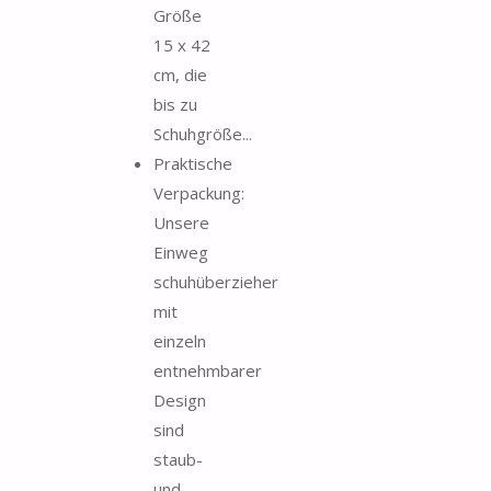
Größe
15 x 42
cm, die
bis zu
Schuhgröße...
Praktische
Verpackung:
Unsere
Einweg
schuhüberzieher
mit
einzeln
entnehmbarer
Design
sind
staub-
und