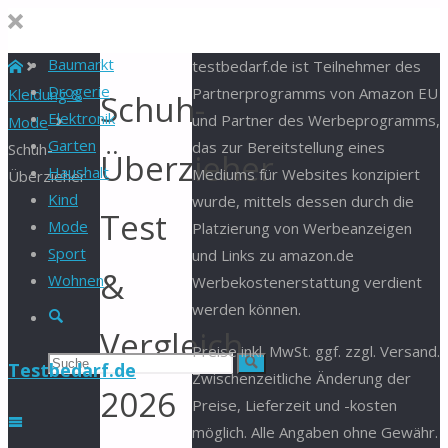
Baumarkt
Start
testbedarf.de ist Teilnehmer des
Drogerie
Partnerprogramms von Amazon EU
Kleidung &
Schuh-
Elektronik
und Partner des Werbeprogramms,
Mode
Garten
das zur Bereitstellung eines
Schuh-
Überzieher
Haushalt
Mediums für Websites konzipiert
Überzieher
Kind
wurde, mittels dessen durch die
Test
Mode
Platzierung von Werbeanzeigen
Sport
und Links zu amazon.de
&
Wohnen
Werbekostenerstattung verdient
werden können.
Suche
Vergleich
Preise inkl. MwSt. ggf. zzgl. Versand.
Suchen
Suche
Testbedarf.de
Zwischenzeitliche Änderung der
2026
Preise, Lieferzeit und -kosten
nach:
möglich. Alle Angaben ohne Gewähr.