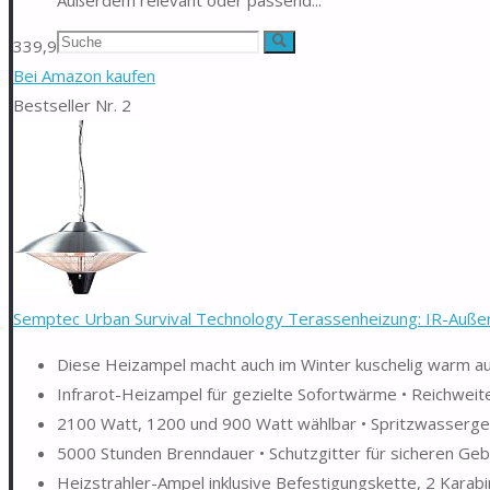
Suchen
Suche
339,99 EUR
Bei Amazon kaufen
nach:
Bestseller Nr. 2
Semptec Urban Survival Technology Terassenheizung: IR-Außen-
Diese Heizampel macht auch im Winter kuschelig warm auf
Infrarot-Heizampel für gezielte Sofortwärme • Reichweite
2100 Watt, 1200 und 900 Watt wählbar • Spritzwasserges
5000 Stunden Brenndauer • Schutzgitter für sicheren Ge
Heizstrahler-Ampel inklusive Befestigungskette, 2 Karabi