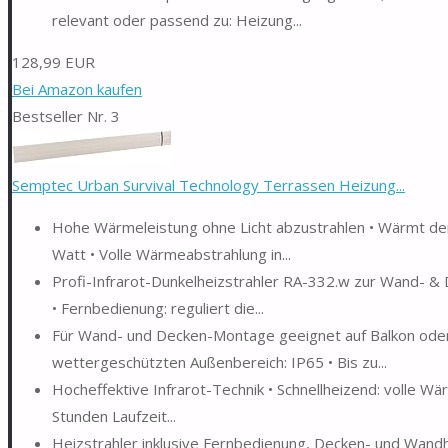
relevant oder passend zu: Heizung...
128,99 EUR
Bei Amazon kaufen
Bestseller Nr. 3
Semptec Urban Survival Technology Terrassen Heizung...
Hohe Wärmeleistung ohne Licht abzustrahlen • Wärmt den 
Watt • Volle Wärmeabstrahlung in...
Profi-Infrarot-Dunkelheizstrahler RA-332.w zur Wand- 
• Fernbedienung: reguliert die...
Für Wand- und Decken-Montage geeignet auf Balkon oder 
wettergeschützten Außenbereich: IP65 • Bis zu...
Hocheffektive Infrarot-Technik • Schnellheizend: volle Wär
Stunden Laufzeit...
Heizstrahler inklusive Fernbedienung, Decken- und Wandh