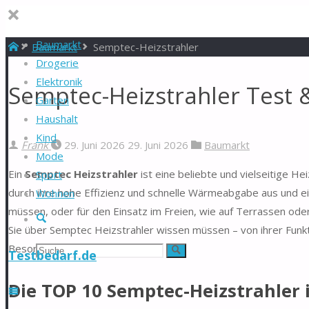
Baumarkt
Start
Baumarkt
Semptec-Heizstrahler
Drogerie
Elektronik
Semptec-Heizstrahler Test 
Garten
Haushalt
Kind
Frank
29. Juni 2026
29. Juni 2026
Baumarkt
Mode
Ein
Semptec Heizstrahler
ist eine beliebte und vielseitige H
Sport
durch ihre hohe Effizienz und schnelle Wärmeabgabe aus und eig
Wohnen
müssen, oder für den Einsatz im Freien, wie auf Terrassen oder
Suche
Sie über Semptec Heizstrahler wissen müssen – von ihrer Funkt
Besonderheiten.
Suchen
Suche
Testbedarf.de
nach:
Die TOP 10 Semptec-Heizstrahler 