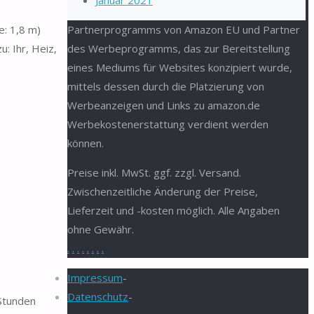
Januar 2021
e: 1,8 m)
Partnerprogramms von Amazon EU und Partner
: Ihr, Heiz,
des Werbeprogramms, das zur Bereitstellung
eines Mediums für Websites konzipiert wurde,
mittels dessen durch die Platzierung von
Werbeanzeigen und Links zu amazon.de
Werbekostenerstattung verdient werden
können.
Preise inkl. MwSt. ggf. zzgl. Versand.
Zwischenzeitliche Änderung der Preise,
Lieferzeit und -kosten möglich. Alle Angaben
ohne Gewähr.
.
.
.
.
.
.
.
.
Impressum
-
Datenschutz
-
 Stunden