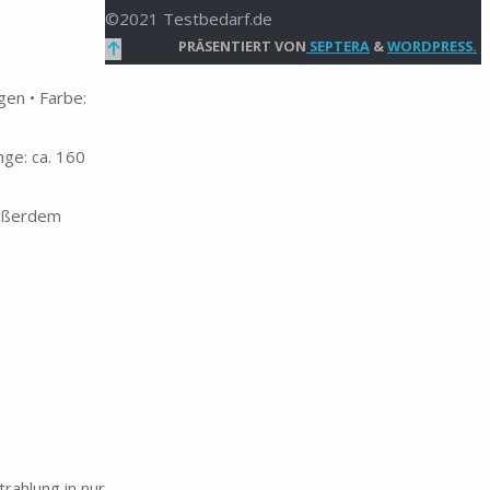
©2021 Testbedarf.de
Zurück
PRÄSENTIERT VON
SEPTERA
&
WORDPRESS.
nach
gen • Farbe:
oben
nge: ca. 160
Außerdem
rahlung in nur