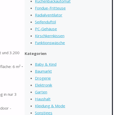
Kuchenbackautomat
Fondue-Fritteuse
Radialventilator
Seifenduftöl
PC-Gehäuse
Kirschkernkissen
Funktionswäsche
t und 3.200
Kategorien
Baby & Kind
läche: 6 m² •
Baumarkt
Drogerie
Elektronik
Garten
g in nur 3
Haushalt
Kleidung & Mode
tdoor -
Sonstiges