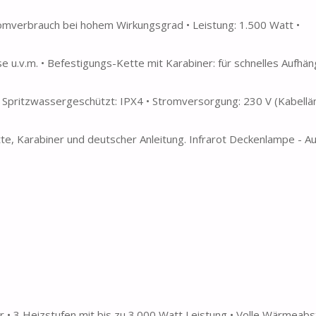
omverbrauch bei hohem Wirkungsgrad • Leistung: 1.500 Watt •
 u.v.m. • Befestigungs-Kette mit Karabiner: für schnelles Aufhän
 • Spritzwassergeschützt: IPX4 • Stromversorgung: 230 V (Kabellä
te, Karabiner und deutscher Anleitung. Infrarot Deckenlampe - 
r • 3 Heizstufen mit bis zu 3.000 Watt Leistung • Volle Wärmeabst