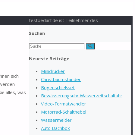
testbedarf.de ist Teilnehmer des
Suchen
Suchen
Suche
nach:
Neueste Beiträge
Minidrucker
hnen sich
Christbaumständer
t werden
Bogenschießset
ie alles, was
Bewässerungsuhr Wasserzeitschaltuhr
Video-Formatwandler
Motorrad-Schalthebel
Wassermelder
Auto Dachbox