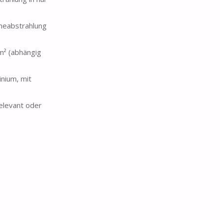
rmeabstrahlung
 m² (abhängig
nium, mit
elevant oder