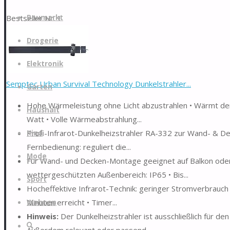
Zum
Bestseller Nr. 1
Baumarkt
Inhalt
springen
Drogerie
Elektronik
Semptec Urban Survival Technology Dunkelstrahler...
Garten
Hohe Wärmeleistung ohne Licht abzustrahlen • Wärmt den 
Haushalt
Watt • Volle Wärmeabstrahlung...
Profi-Infrarot-Dunkelheizstrahler RA-332 zur Wand- & D
Kind
Fernbedienung: reguliert die...
Mode
Für Wand- und Decken-Montage geeignet auf Balkon oder 
wettergeschützten Außenbereich: IP65 • Bis...
Sport
Hocheffektive Infrarot-Technik: geringer Stromverbrauch
Minuten erreicht • Timer...
Wohnen
Hinweis:
Der Dunkelheizstrahler ist ausschließlich für de
Suche
Außerdem relevant oder passend...