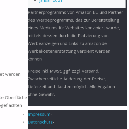
Januar 2021
Partnerprogramms von Amazon EU und Partner
des Werbeprogramms, das zur Bereitstellung
eines Mediums für Websites konzipiert wurde,
mittels dessen durch die Platzierung von
Werbeanzeigen und Links zu amazon.de
Werbekostenerstattung verdient werden
können.
Preise inkl. MwSt. ggf. zzgl. Versand.
det werden
Zwischenzeitliche Änderung der Preise,
Lieferzeit und -kosten möglich. Alle Angaben
ohne Gewähr.
te Oberfläche
.
.
.
.
.
.
.
.
bgeflachten
Impressum
-
Datenschutz
-