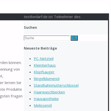
testbedarf.de ist Teilnehmer des
Suchen
Suchen
Suche
nach:
Neueste Beiträge
PC-Netzteil
erden können.
Kleintierhaus
Trennung von
Klopfsauger
t,
Ringelblumenöl
er lernen Sie
Standhahnmutterschlüssel
ebte Produkte
Haarwaschbecken
igsten Fragen
Hausapotheke
Melissenöl