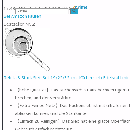
17,49 EUR
−4,50 EUR
12,99 EUR
Suchen
Suche
Bei Amazon kaufen
nach:
Bestseller Nr. 2
Relota 3 Stück Sieb Set 19/25/35 cm, Küchensieb Edelstahl mit..
【hohe Qualität】Das Küchensieb ist aus hochwertigem Edels
brechen, und der verstärkte...
【Extra Feines Netz】Das Küchensieb ist mit ultrafeinen Ma
ablassen können, und die Stahlkante...
【Einfach Zu Reinigen】Das Sieb hat eine glatte Oberfläch
Gebrauch einfach rechtzeitig...