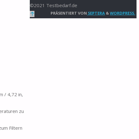
©2021 Testbedarf.de
Zurück
PRÄSENTIERT VON
SEPTERA
&
WORDPRESS.
nach
oben
 / 4,72 in,
eraturen zu
um Filtern