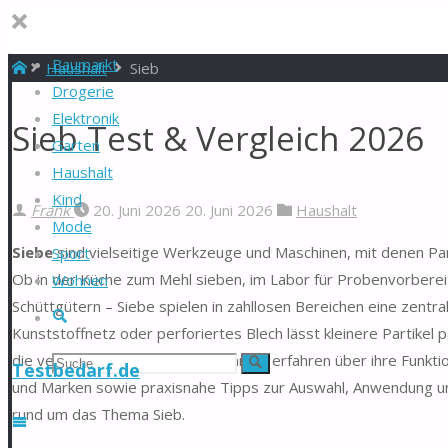
Baumarkt
Start
Haushalt
Sieb
Drogerie
Elektronik
Sieb Test & Vergleich 2026
Garten
Haushalt
Kind
Frank
20. Juni 2026
20. Juni 2026
Haushalt
Mode
Siebe
sind vielseitige Werkzeuge und Maschinen, mit denen Part
Sport
Ob in der Küche zum Mehl sieben, im Labor für Probenvorberei
Wohnen
Schüttgütern – Siebe spielen in zahllosen Bereichen eine zentral
Suche
Kunststoffnetz oder perforiertes Blech lässt kleinere Partikel 
die verschiedenen Siebtypen kennen, erfahren über ihre Funkti
Suchen
Suche
Testbedarf.de
und Marken sowie praxisnahe Tipps zur Auswahl, Anwendung un
nach:
rund um das Thema Sieb.