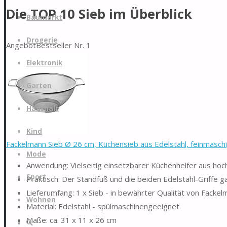
Die TOP 10 Sieb im Überblick
Zum
Baumarkt
Inhalt
springen
Drogerie
Angebot
Bestseller Nr. 1
Elektronik
Garten
Haushalt
Kind
Fackelmann Sieb Ø 26 cm, Küchensieb aus Edelstahl, feinmaschig
Mode
Anwendung: Vielseitig einsetzbarer Küchenhelfer aus hoc
Sport
Praktisch: Der Standfuß und die beiden Edelstahl-Griffe 
Lieferumfang: 1 x Sieb - in bewährter Qualität von Facke
Wohnen
Material: Edelstahl - spülmaschinengeeignet
Maße: ca. 31 x 11 x 26 cm
Suche