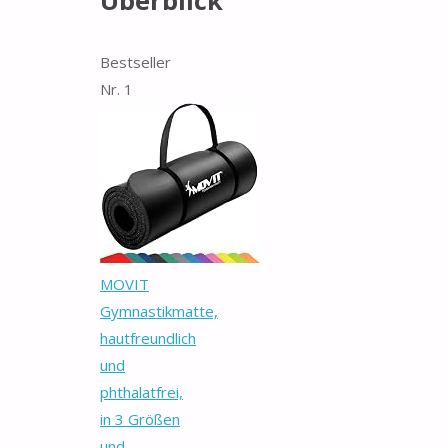
Überblick
Bestseller
Nr. 1
MOVIT
Gymnastikmatte,
hautfreundlich
und
phthalatfrei,
in 3 Größen
und...