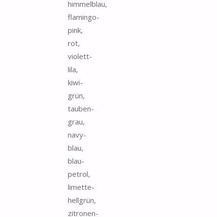
himmelblau,
flamingo-
pink,
rot,
violett-
lila,
kiwi-
grün,
tauben-
grau,
navy-
blau,
blau-
petrol,
limette-
hellgrün,
zitronen-