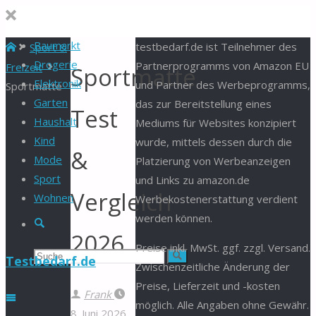
Baumarkt
Start
testbedarf.de ist Teilnehmer des
Sport &
Drogerie
Partnerprogramms von Amazon EU
Freizeit
Sportmatte
Elektronik
und Partner des Werbeprogramms,
Sportmatte
Garten
das zur Bereitstellung eines
Test
Haushalt
Mediums für Websites konzipiert
Kind
wurde, mittels dessen durch die
&
Mode
Platzierung von Werbeanzeigen
Sport
und Links zu amazon.de
Vergleich
Wohnen
Werbekostenerstattung verdient
werden können.
Suche
2026
Preise inkl. MwSt. ggf. zzgl. Versand.
Suchen
Suche
Testbedarf.de
Zwischenzeitliche Änderung der
Preise, Lieferzeit und -kosten
nach:
Frank
möglich. Alle Angaben ohne Gewähr.
8. Juni 2026