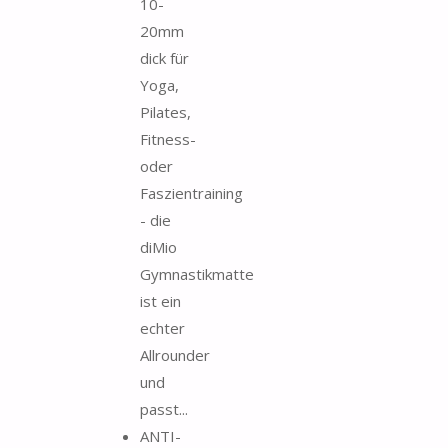
10-
20mm
dick für
Yoga,
Pilates,
Fitness-
oder
Faszientraining
- die
diMio
Gymnastikmatte
ist ein
echter
Allrounder
und
passt...
ANTI-