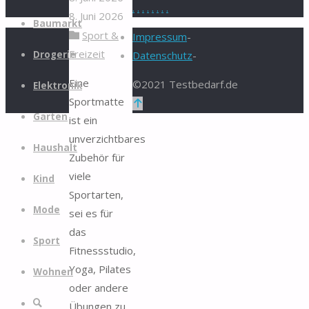
.
.
.
.
.
.
.
.
8. Juni 2026
Zum
Baumarkt
Sport &
Inhalt
Impressum
-
Freizeit
springen
Drogerie
Datenschutz
-
Eine
©2021 Testbedarf.de
Elektronik
Sportmatte
Zurück
Garten
ist ein
nach
unverzichtbares
oben
Haushalt
Zubehör für
viele
Kind
Sportarten,
Mode
sei es für
das
Sport
Fitnessstudio,
Yoga, Pilates
Wohnen
oder andere
Suche
Übungen zu