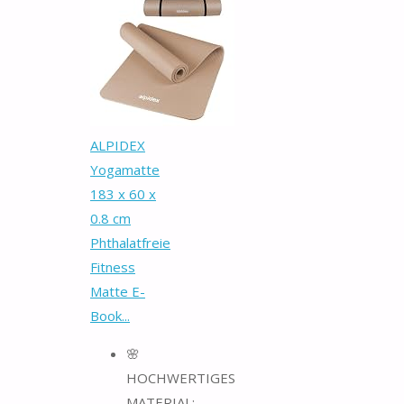
ALPIDEX
Yogamatte
183 x 60 x
0.8 cm
Phthalatfreie
Fitness
Matte E-
Book...
🌸
HOCHWERTIGES
MATERIAL: