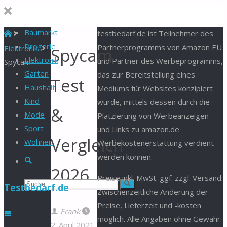
Baumarkt
Start
testbedarf.de ist Teilnehmer des
Drogerie
Partnerprogramms von Amazon EU
Elektronik
Spycam
Elektronik
und Partner des Werbeprogramms,
Spycam
Garten
das zur Bereitstellung eines
Test
Haushalt
Mediums für Websites konzipiert
Kind
wurde, mittels dessen durch die
&
Mode
Platzierung von Werbeanzeigen
Sport
und Links zu amazon.de
Vergleich
Wohnen
Werbekostenerstattung verdient
werden können.
Suche
2026
Preise inkl. MwSt. ggf. zzgl. Versand.
Suchen
Suche
Testbedarf.de
Zwischenzeitliche Änderung der
Preise, Lieferzeit und -kosten
nach:
Frank
möglich. Alle Angaben ohne Gewähr.
2. April 2021