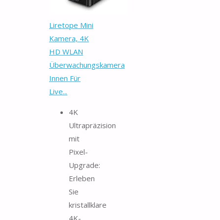
Liretope Mini
Kamera, 4K
HD WLAN
Überwachungskamera
Innen Für
Live...
4K
Ultrapräzision
mit
Pixel-
Upgrade:
Erleben
Sie
kristallklare
4K-