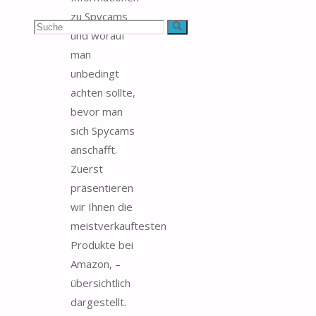
zu Spycams
Suchen
Suche
und worauf
man
nach:
unbedingt
achten sollte,
bevor man
sich Spycams
anschafft.
Zuerst
präsentieren
wir Ihnen die
meistverkauftesten
Produkte bei
Amazon, –
übersichtlich
dargestellt.