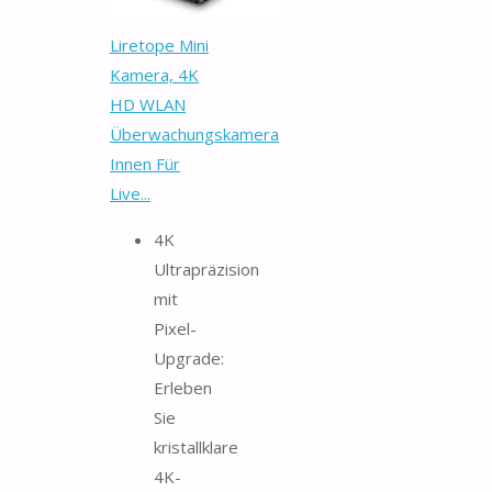
Liretope Mini
Kamera, 4K
HD WLAN
Überwachungskamera
Innen Für
Live...
4K
Ultrapräzision
mit
Pixel-
Upgrade:
Erleben
Sie
kristallklare
4K-