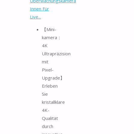
Überwachungskamera
Innen Für
Live...
【Mini-
kamera：
4K
Ultrapräzision
mit
Pixel-
Upgrade】
Erleben
Sie
kristallklare
4K-
Qualität
durch