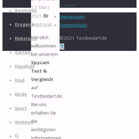
.
.
.
.
.
.
.
.
17. März
Zum
Baumarkt
2021
Inhalt
Impressum
-
Elektronik
springen
Drogerie
Datenschutz
-
Herzlich
©2021 Testbedarf.de
Elektronik
willkommen
Zurück
Garten
bei unserem
nach
Spycam
oben
Haushalt
Test &
Vergleich
Kind
auf
Mode
Testbedarf.de.
Bei uns
Sport
erhalten Sie
die
Wohnen
wichtigsten
Suche
Informationen