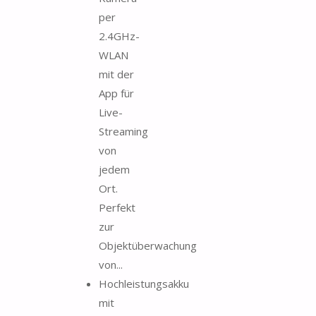
per
2.4GHz-
WLAN
mit der
App für
Live-
Streaming
von
jedem
Ort.
Perfekt
zur
Objektüberwachung
von...
Hochleistungsakku
mit