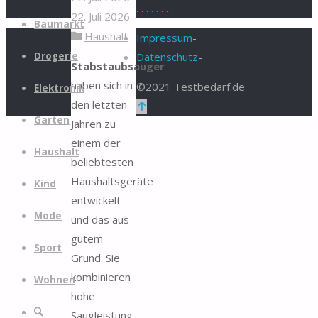
.
.
.
.
.
.
.
.
22. Juli 2026
Zum
Baumarkt
Haushalt
Inhalt
Impressum
-
springen
Drogerie
Datenschutz
-
Stabstaubsauger
haben sich in
©2021 Testbedarf.de
Elektronik
den letzten
Zurück
Garten
Jahren zu
nach
einem der
oben
Haushalt
beliebtesten
Haushaltsgeräte
Kind
entwickelt –
Mode
und das aus
gutem
Sport
Grund. Sie
kombinieren
Wohnen
hohe
Suche
Saugleistung